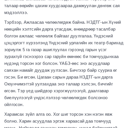
талаар өөрийн цахим хуудсаараа дамжуулан дөнгөж сая
мэдээллээ.
Тэрбээр, Ажлаасаа чөлөөлөгдөж байна. НЗДТГ-ын Хүний
нөөцийн хэлтсийн дарга утасдаж, өнөөдрөөр тасалбар
болгон ажлаас чөлөөлж байгааг дуулгалаа. Үндэсний
цэцэрлэгт хүрээлэнд Үндэсний урлагийн их театр барихад
зориулж 5 га газар ашиглуулах гэрээнд гарын үсэг
зурахгүй гэснээрээ сар гаруйн өмнөөс би томчуудынхаа
нүдэнд торсон хог болсон. ҮАБЗ-өөс энэ асуудлаар
саяхан намайг дуудаж уулзсан. Бичгээр байр сууриа өг
гэсэн. Би өгсөн. Цагаан сарын дараа НЗДТГ-ын дарга
Оюунчимэгтэй уулзахдаа энэ талаар хэлсэн, бичгийг
өгсөн. Тэр үед шийдвэр хэрэгжүүлээгүй, даалгавар
биелүүлээгүй үндэслэлээр чөлөөлөгдөх болсоноо
ойлгосон.
Харамсах зүйл алга оо. Хог шиг торсон хэн нэгэн явж
болно. Харин асуудлаа эргэж хараасай даа томчууд
маань. Нийслэлд ганцхан томоохон, чухал байршилтай