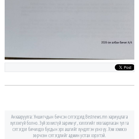
Анхааруулга: Уншигчдын бичсэн сэтгэгдэлд Bestnews.mn хариуцлага
хүлээхгүй болно. Зүй зохисгүй зарим үг, хэллэгийг хязгаарласан тул та
сэтгэгдэл бичихдээ бусдын эрх ашгийг хүндэтгэн үзнэ үү. Хэм хэмжээ
зөрчсөн сэтгэгдлийг админ устгах хэрэгтэй.