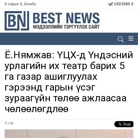
8 сарын 8, Бямба
USD
3585.0
Ё.Нямжав: ҮЦХ-д Үндэсний
урлагийн их театр барих 5
га газар ашиглуулах
гэрээнд гарын үсэг
зураагүйн төлөө ажлаасаа
чөлөөлөгдлөө
5 сар