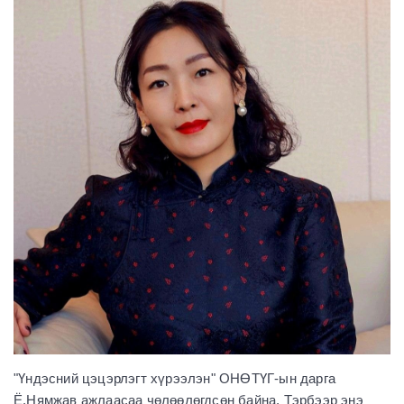
"Үндэсний цэцэрлэгт хүрээлэн" ОНӨТҮГ-ын дарга
Ё.Нямжав ажлаасаа чөлөөлөгдсөн байна. Тэрбээр энэ