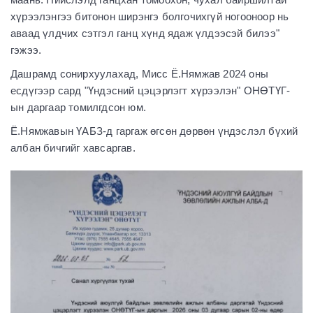
хүрээлэнгээ битонон ширэнгэ болгочихгүй ногооноор нь
аваад үлдчих сэтгэл ганц хүнд ядаж үлдээсэй билээ"
гэжээ.
Дашрамд сонирхуулахад, Мисс Ё.Нямжав 2024 оны
есдүгээр сард "Үндэсний цэцэрлэгт хүрээлэн" ОНӨТҮГ-
ын даргаар томилгдсон юм.
Ё.Нямжавын ҮАБЗ-д гаргаж өгсөн дөрвөн үндэслэл бүхий
албан бичгийг хавсаргав.