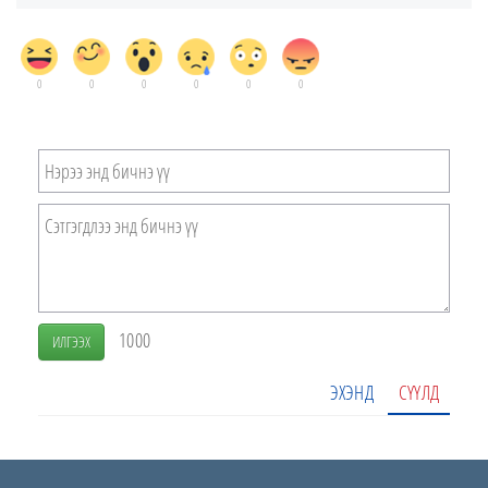
0
0
0
0
0
0
1000
ИЛГЭЭХ
ЭХЭНД
СҮҮЛД