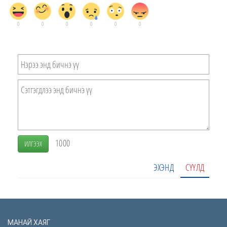
0
0
0
0
0
0
1000
ИЛГЭЭХ
ЭХЭНД
СҮҮЛД
МАНАЙ ХАЯГ