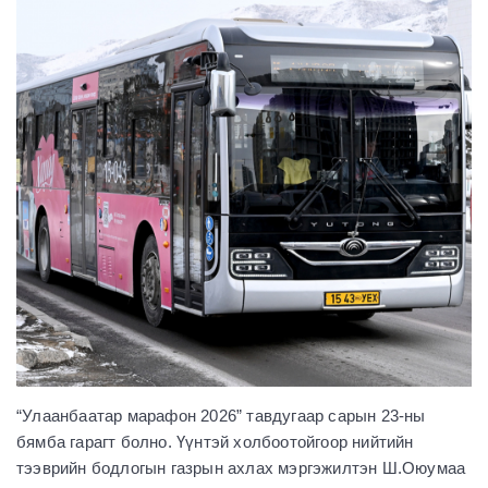
“Улаанбаатар марафон 2026” тавдугаар сарын 23-ны
бямба гарагт болно. Үүнтэй холбоотойгоор нийтийн
тээврийн бодлогын газрын ахлах мэргэжилтэн Ш.Оюумаа