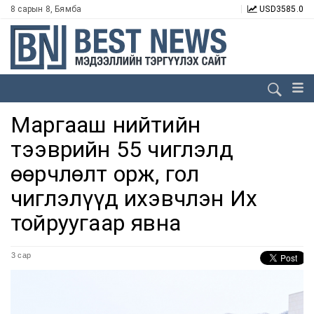
8 сарын 8, Бямба
USD
3585.0
Маргааш нийтийн
тээврийн 55 чиглэлд
өөрчлөлт орж, гол
чиглэлүүд ихэвчлэн Их
тойруугаар явна
3 сар