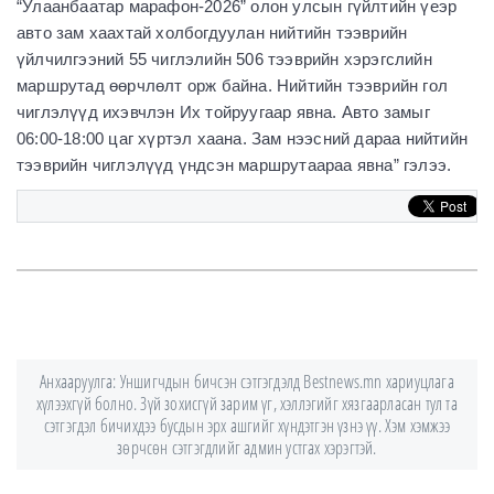
“Улаанбаатар марафон-2026” олон улсын гүйлтийн үеэр
авто зам хаахтай холбогдуулан нийтийн тээврийн
үйлчилгээний 55 чиглэлийн 506 тээврийн хэрэгслийн
маршрутад өөрчлөлт орж байна. Нийтийн тээврийн гол
чиглэлүүд ихэвчлэн Их тойруугаар явна. Авто замыг
06:00-18:00 цаг хүртэл хаана. Зам нээсний дараа нийтийн
тээврийн чиглэлүүд үндсэн маршрутаараа явна” гэлээ.
Анхааруулга: Уншигчдын бичсэн сэтгэгдэлд Bestnews.mn хариуцлага
хүлээхгүй болно. Зүй зохисгүй зарим үг, хэллэгийг хязгаарласан тул та
сэтгэгдэл бичихдээ бусдын эрх ашгийг хүндэтгэн үзнэ үү. Хэм хэмжээ
зөрчсөн сэтгэгдлийг админ устгах хэрэгтэй.