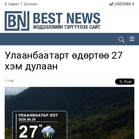
8 сарын 7, Баасан
USD
3585.0
Улаанбаатарт өдөртөө 27
хэм дулаан
1 сар