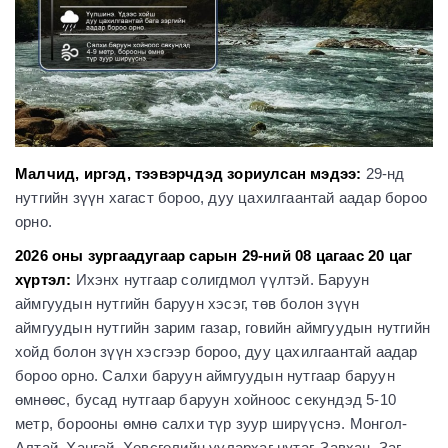
Малчид, иргэд, тээвэрчдэд зориулсан мэдээ:
29-нд
нутгийн зүүн хагаст бороо, дуу цахилгаантай аадар бороо
орно.
2026 оны зургаадугаар сарын 29-ний 08 цагаас 20 цаг
хүртэл:
Ихэнх нутгаар солигдмол үүлтэй. Баруун
аймгуудын нутгийн баруун хэсэг, төв болон зүүн
аймгуудын нутгийн зарим газар, говийн аймгуудын нутгийн
хойд болон зүүн хэсгээр бороо, дуу цахилгаантай аадар
бороо орно. Салхи баруун аймгуудын нутгаар баруун
өмнөөс, бусад нутгаар баруун хойноос секундэд 5-10
метр, борооны өмнө салхи түр зуур ширүүснэ. Монгол-
Алтай, Хангай, Хөвсгөлийн уулархаг нутаг, Завхан, Заг,