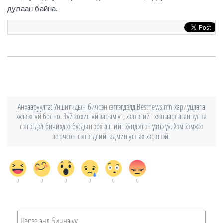
дулаан байна.
Анхааруулга: Уншигчдын бичсэн сэтгэгдэлд Bestnews.mn хариуцлага
хүлээхгүй болно. Зүй зохисгүй зарим үг, хэллэгийг хязгаарласан тул та
сэтгэгдэл бичихдээ бусдын эрх ашгийг хүндэтгэн үзнэ үү. Хэм хэмжээ
зөрчсөн сэтгэгдлийг админ устгах хэрэгтэй.
0
0
0
0
0
0