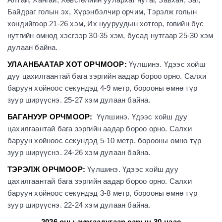
Байдраг голын эх, Хүрэнбэлчир орчим, Тэрэлж голын
хөндийгөөр 21-26 хэм, Их нууруудын хотгор, говийн бүс
нутгийн өмнөд хэсгээр 30-35 хэм, бусад нутгаар 25-30 хэм
дулаан байна.
УЛААНБААТАР ХОТ ОРЧМООР:
Үүлшинэ. Үдээс хойш
дуу цахилгаантай бага зэргийн аадар бороо орно. Салхи
баруун хойноос секундэд 4-9 метр, борооны өмнө түр
зуур ширүүснэ. 25-27 хэм дулаан байна.
БАГАНУУР ОРЧМООР:
Үүлшинэ. Үдээс хойш дуу
цахилгаантай бага зэргийн аадар бороо орно. Салхи
баруун хойноос секундэд 5-10 метр, борооны өмнө түр
зуур ширүүснэ. 24-26 хэм дулаан байна.
ТЭРЭЛЖ ОРЧМООР:
Үүлшинэ. Үдээс хойш дуу
цахилгаантай бага зэргийн аадар бороо орно. Салхи
баруун хойноос секундэд 3-8 метр, борооны өмнө түр
зуур ширүүснэ. 22-24 хэм дулаан байна.
2026 оны зургаадугаар сарын 30-наас