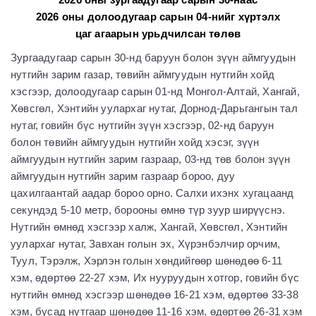
2026 оны долоодугаар сарын 04-нийг хүртэлх
цаг агаарын урьдчилсан төлөв
Зургаадугаар сарын 30-нд баруун болон зүүн аймгуудын
нутгийн зарим газар, төвийн аймгуудын нутгийн хойд
хэсгээр, долоодугаар сарын 01-нд Монгол-Алтай, Хангай,
Хөвсгөл, Хэнтийн уулархаг нутаг, Дорнод-Дарьгангын тал
нутаг, говийн бүс нутгийн зүүн хэсгээр, 02-нд баруун
болон төвийн аймгуудын нутгийн хойд хэсэг, зүүн
аймгуудын нутгийн зарим газраар, 03-нд төв болон зүүн
аймгуудын нутгийн зарим газраар бороо, дуу
цахилгаантай аадар бороо орно. Салхи ихэнх хугацаанд
секундэд 5-10 метр, борооны өмнө түр зуур ширүүснэ.
Нутгийн өмнөд хэсгээр халж, Хангай, Хөвсгөл, Хэнтийн
уулархаг нутаг, Завхан голын эх, Хүрэнбэлчир орчим,
Туул, Тэрэлж, Хэрлэн голын хөндийгөөр шөнөдөө 6-11
хэм, өдөртөө 22-27 хэм, Их нууруудын хотгор, говийн бүс
нутгийн өмнөд хэсгээр шөнөдөө 16-21 хэм, өдөртөө 33-38
хэм, бусад нутгаар шөнөдөө 11-16 хэм, өдөртөө 26-31 хэм