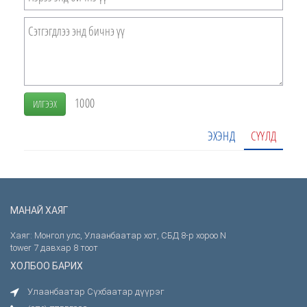
1000
ИЛГЭЭХ
ЭХЭНД
СҮҮЛД
МАНАЙ ХАЯГ
Хаяг: Монгол улс, Улаанбаатар хот, СБД 8-р хороо N
tower 7 давхар 8 тоот
ХОЛБОО БАРИХ
Улаанбаатар Сүхбаатар дүүрэг