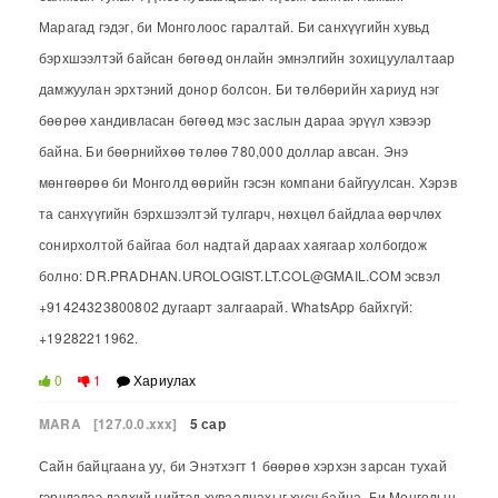
Марагад гэдэг, би Монголоос гаралтай. Би санхүүгийн хувьд
бэрхшээлтэй байсан бөгөөд онлайн эмнэлгийн зохицуулалтаар
дамжуулан эрхтэний донор болсон. Би төлбөрийн хариуд нэг
бөөрөө хандивласан бөгөөд мэс заслын дараа эрүүл хэвээр
байна. Би бөөрнийхөө төлөө 780,000 доллар авсан. Энэ
мөнгөөрөө би Монголд өөрийн гэсэн компани байгуулсан. Хэрэв
та санхүүгийн бэрхшээлтэй тулгарч, нөхцөл байдлаа өөрчлөх
сонирхолтой байгаа бол надтай дараах хаягаар холбогдож
болно: DR.PRADHAN.UROLOGIST.LT.COL@GMAIL.COM эсвэл
+91424323800802 дугаарт залгаарай. WhatsApp байхгүй:
+19282211962.
0
1
Хариулах
MARA
[127.0.0.xxx]
5 сар
Сайн байцгаана уу, би Энэтхэгт 1 бөөрөө хэрхэн зарсан тухай
гэрчлэлээ дэлхий нийтэд хуваалцахыг хүсч байна. Би Монголын