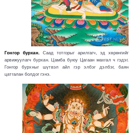
Гонгор бурхан.
Саад тотгорыг арилгагч, эд хөрөнгийг
арвижуулагч бурхан. Цамба буюу Цагаан махгал ч гэдэг.
Гонгор бурхныг шүтвэл айл гэр элбэг дэлбэг, баян
цатгалан болдог гэнэ.