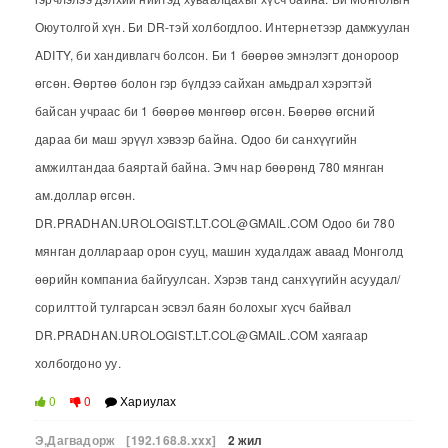
Оюутолгой хүн. Би DR-тэй холбогдлоо. Интернетээр дамжуулан
ADITY, би хандивлагч болсон. Би 1 бөөрөө эмнэлэгт донороор
өгсөн. Өөртөө болон гэр бүлдээ сайхан амьдрал хэрэгтэй
байсан учраас би 1 бөөрөө мөнгөөр өгсөн. Бөөрөө өгсний
дараа би маш эрүүл хэвээр байна. Одоо би санхүүгийн
амжилтандаа баяртай байна. Эмч нар бөөрөнд 780 мянган
ам.доллар өгсөн.
DR.PRADHAN.UROLOGIST.LT.COL@GMAIL.COM Одоо би 780
мянган доллараар орон сууц, машин худалдаж аваад Монголд
өөрийн компаниа байгуулсан. Хэрэв танд санхүүгийн асуудал/
сорилттой тулгарсан эсвэл баян болохыг хүсч байвал
DR.PRADHAN.UROLOGIST.LT.COL@GMAIL.COM хаягаар
холбогдоно уу.
0
0
Хариулах
Э,Дагвадорж
[192.168.8.xxx]
2 жил