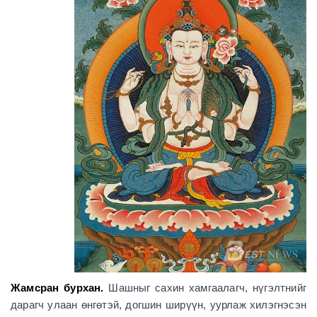
Жамсран бурхан.
Шашныг сахин хамгаалагч, нүгэлтнийг
дарагч улаан өнгөтэй, догшин ширүүн, уурлаж хилэгнэсэн