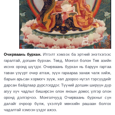
Очирваань бурхан.
Итгэлт хэмээх ба эртний энэтхэгээс
гаралтай, догшин бурхан. Төвд, Монгол болон Төв азийн
ихэнх оронд шүтдэг. Очирваань бурхан нь баруун гартаа
таван үзүүрт очир атгаж, зүүн гараараа занаж чагж хийж,
барын арьсан хормогч зүүж, хөл доороо нүгэл тэрсүүдийг
дарсан байдлаар дүрслэгддэг. Түүний догшин ширүүн дүр
агуу хүч чадлыг биширсэн олон янзын домог, үлгэр олон
оронд дэлгэрчээ. Монголчууд Очирваань бурхныг сүн
далайг очроор бүлж, үхэлгүй мөнхийн рашаан болгох
чадалтай хэмээн үздэг ажээ.