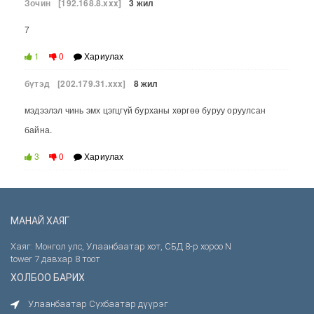
Зочин
[192.168.8.xxx]
3 жил
7
1
0
Хариулах
бүтэд
[202.179.31.xxx]
8 жил
мэдээлэл чинь эмх цэгцгүй бурханы хөргөө буруу оруулсан
байна.
3
0
Хариулах
МАНАЙ ХАЯГ
Хаяг: Монгол улс, Улаанбаатар хот, СБД 8-р хороо N
tower 7 давхар 8 тоот
ХОЛБОО БАРИХ
Улаанбаатар Сүхбаатар дүүрэг