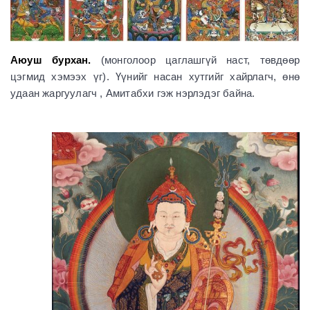
Аюуш бурхан.
(монголоор цаглашгүй наст, төвдөөр
цэгмид хэмээх үг). Үүнийг насан хутгийг хайрлагч, өнө
удаан жаргуулагч , Амитабхи гэж нэрлэдэг байна.