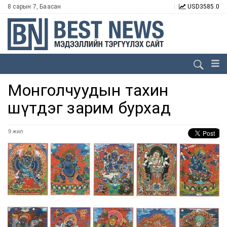
8 сарын 7, Баасан
USD
3585.0
Монголчуудын тахин
шүтдэг зарим бурхад
9 жил