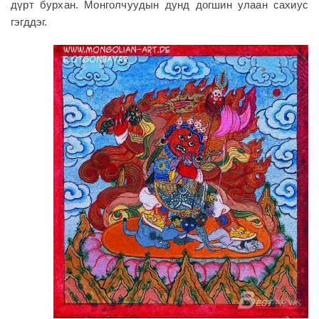
дүрт бурхан. Монголчуудын дунд догшин улаан сахиус
гэгддэг.