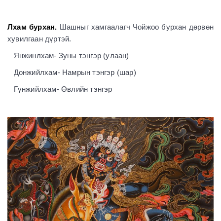
Лхам бурхан.
Шашныг хамгаалагч Чойжоо бурхан дөрвөн
хувилгаан дүртэй.
Янжинлхам- Зуны тэнгэр (улаан)
Донжийлхам- Намрын тэнгэр (шар)
Гүнжийлхам- Өвлийн тэнгэр