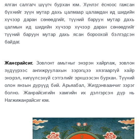
ялган салгагч шүүгч бурхан юм. Хүнлэг ёсноос гажсан
бүхнийг зүүн мутар дахь цалмаар цаламдан ид шидийн
хүчээр даран сөнөөдгийг, түүний баруун мутар дахь
цалмын ид шидийн хүчээр хүчээр даран сөнөөдгийг
түүний баруун мутар дахь ясан бороохой бэлгэдсэн
байдаг.
Жансрайсиг.
Зовлонт амьтныг энэрэн хайрлаж, зовлон
зүдүүрээс ангижруулахын зэрэгцээ хязгааргүй хайр
энэрэл, нигүүлсэхүй сэтгэлийг эрхшээсэн бурхан. Түүний
олон янзын дүрүүд бий. Арьяабал, Жигдэнваанчиг зэрэг
болно. Жанрайсигийн хамгийн их дэлгэрсэн дүр нь
Нагжижанрайсиг юм.