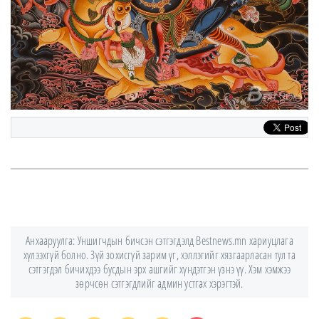
Анхааруулга: Уншигчдын бичсэн сэтгэгдэлд Bestnews.mn хариуцлага
хүлээхгүй болно. Зүй зохисгүй зарим үг, хэллэгийг хязгаарласан тул та
сэтгэгдэл бичихдээ бусдын эрх ашгийг хүндэтгэн үзнэ үү. Хэм хэмжээ
зөрчсөн сэтгэгдлийг админ устгах хэрэгтэй.