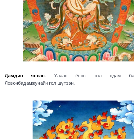
Дамдин янсан.
Улаан ёсны гол ядам ба
Ловонбадамжунайн гол шүтээн.