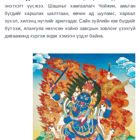
энэтхэгт үүсжээ. Шашныг хамгаалагч Чойжин, амьтан
бүгдийг харшлах шалтгаан, өвчин ад шуламс, хараал
зүхэл, хилэнц нүглийг арилгадаг. Сайн зүйлийн юм бүгдийг
бүтээж, ялангуяа нөхчсөн хойно завсрын зовлонг үзэхгүй
диваажинд хүргэж өгдөг хэмээн үздэг байна.