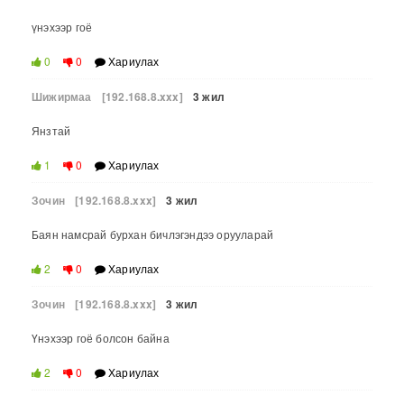
үнэхээр гоё
0
0
Хариулах
Шижирмаа
[192.168.8.xxx]
3 жил
Янзтай
1
0
Хариулах
Зочин
[192.168.8.xxx]
3 жил
Баян намсрай бурхан бичлэгэндээ орууларай
2
0
Хариулах
Зочин
[192.168.8.xxx]
3 жил
Үнэхээр гоё болсон байна
2
0
Хариулах