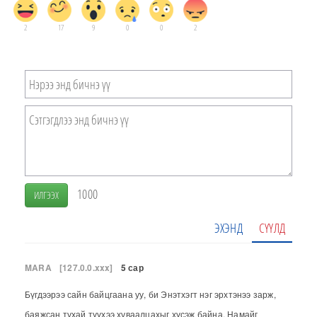
2
17
9
0
0
2
1000
ИЛГЭЭХ
ЭХЭНД
СҮҮЛД
MARA
[127.0.0.xxx]
5 сар
Бүгдээрээ сайн байцгаана уу, би Энэтхэгт нэг эрхтэнээ зарж,
баяжсан тухай түүхээ хуваалцахыг хүсэж байна. Намайг