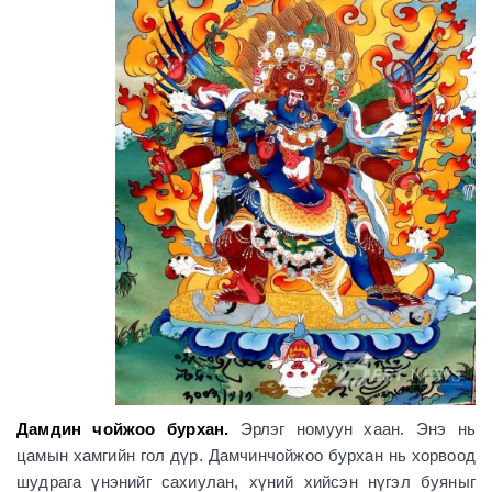
Дамдин чойжоо бурхан.
Эрлэг номуун хаан. Энэ нь
цамын хамгийн гол дүр. Дамчинчойжоо бурхан нь хорвоод
шудрага үнэнийг сахиулан, хүний хийсэн нүгэл буяныг