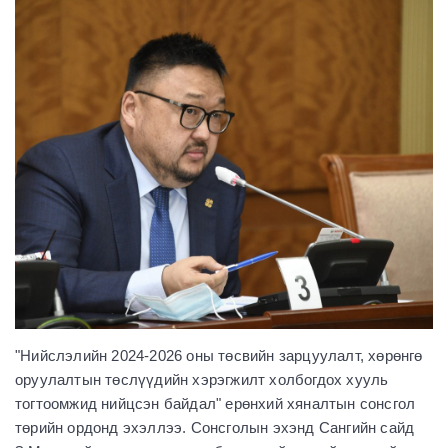
"Нийслэлийн 2024-2026 оны төсвийн зарцуулалт, хөрөнгө
оруулалтын төслүүдийн хэрэгжилт холбогдох хууль
тогтоомжид нийцсэн байдал" ерөнхий хяналтын сонсгол
төрийн ордонд эхэллээ. Сонсголын эхэнд Сангийн сайд