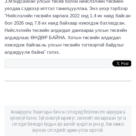
З.Мэндсайхан улсын төсөв болон нийслэлийн төсвийн
уялдаа сэдвээр илтгэл танилцууллаа. Энэ үеэр тэрбээр
"Нийслэлийн төсвийн зарлага 2022 онд 1.4 их наяд байсан
бол 2026 онд 7.8 их наяд байхаар нэмэгдэж батлагдсан.
Нийслэлийн төсвийн алдагдал дангаараа улсын төсвийн
алдагдлаас ӨНДӨР БАЙНА. Хотын төсвийн алдагдал
нэмэгдэж байгаа нь улсын төсвийн тогтвортой байдлыг
алдагдуулж байна" гэлээ.
Анхааруулга: Уншигчдын бичсэн сэтгэгдэлд Bestnews.mn хариуцлага
хүлээхгүй болно. Зүй зохисгүй зарим үг, хэллэгийг хязгаарласан тул та
сэтгэгдэл бичихдээ бусдын эрх ашгийг хүндэтгэн үзнэ үү. Хэм хэмжээ
зөрчсөн сэтгэгдлийг админ устгах хэрэгтэй.