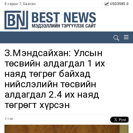
8 сарын 7, Баасан
USD
3585.0
З.Мэндсайхан: Улсын
төсвийн алдагдал 1 их
наяд төгрөг байхад
нийслэлийн төсвийн
алдагдал 2.4 их наяд
төгрөгт хүрсэн
2 сар