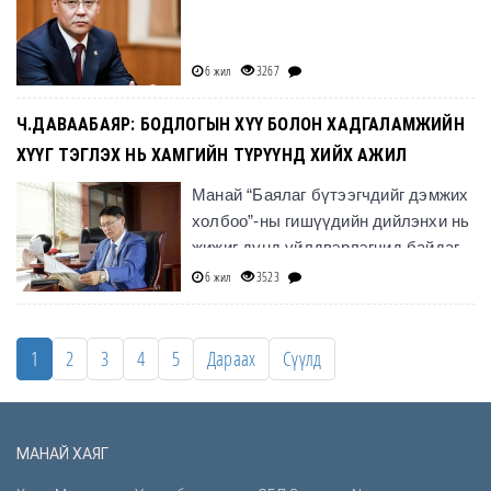
6 жил
3267
Ч.ДАВААБАЯР: БОДЛОГЫН ХҮҮ БОЛОН ХАДГАЛАМЖИЙН
ХҮҮГ ТЭГЛЭХ НЬ ХАМГИЙН ТҮРҮҮНД ХИЙХ АЖИЛ
Манай “Баялаг бүтээгчдийг дэмжих
холбоо”-ны гишүүдийн дийлэнхи нь
жижиг дунд үйлдвэрлэгчид байдаг.
6 жил
3523
1
2
3
4
5
Дараах
Сүүлд
МАНАЙ ХАЯГ