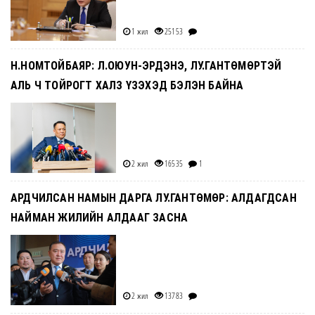
1 жил
25153
Н.НОМТОЙБАЯР: Л.ОЮУН-ЭРДЭНЭ, ЛУ.ГАНТӨМӨРТЭЙ
АЛЬ Ч ТОЙРОГТ ХАЛЗ ҮЗЭХЭД БЭЛЭН БАЙНА
2 жил
16535
1
АРДЧИЛСАН НАМЫН ДАРГА ЛУ.ГАНТӨМӨР: АЛДАГДСАН
НАЙМАН ЖИЛИЙН АЛДААГ ЗАСНА
2 жил
13783