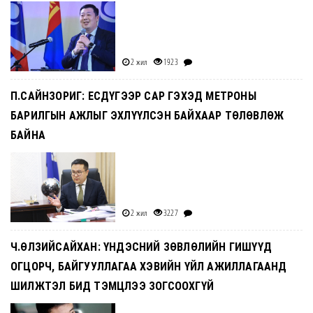
2 жил
1923
П.САЙНЗОРИГ: ЕСДҮГЭЭР САР ГЭХЭД МЕТРОНЫ
БАРИЛГЫН АЖЛЫГ ЭХЛҮҮЛСЭН БАЙХААР ТӨЛӨВЛӨЖ
БАЙНА
2 жил
3227
Ч.ӨЛЗИЙСАЙХАН: ҮНДЭСНИЙ ЗӨВЛӨЛИЙН ГИШҮҮД
ОГЦОРЧ, БАЙГУУЛЛАГАА ХЭВИЙН ҮЙЛ АЖИЛЛАГААНД
ШИЛЖТЭЛ БИД ТЭМЦЛЭЭ ЗОГСООХГҮЙ