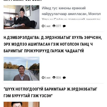
Иймд тус киноны ерөнхий
найруулагчаар ажилласан, Монгол
Улсын Соёлын тэргүүний ажилтан,
жүжигчин
5 жил
3377
Базаррагчаагийн Эрдэнэцэцэгтэй яри
Н.ДЭМБЭРЭЛДАГВА: Д.ЭРДЭНЭБАТЫГ ХУУЛЬ ЗӨРЧСӨН,
ЭРХ МЭДЛЭЭ АШИГЛАСАН ГЭЖ НОТОЛСОН ГАНЦ Ч
БАРИМТЫГ ПРОКУРОРУУД ГАРГАЖ ЧАДААГҮЙ
6 жил
3036
“ШҮҮХ НОТЛОГДООГҮЙ БАРИМТААР Ж.ЭРДЭНЭБАТЫГ
ГЭМ БУРУУТАЙ ГЭЖ ҮЗСЭН”