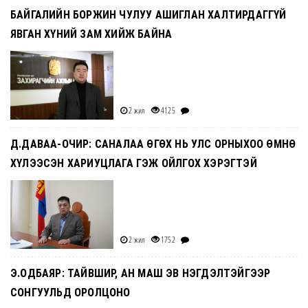
БАЙГАЛИЙН БОРЖИН ЧУЛУУ АШИГЛАН ХАЛТИРДАГГҮЙ
ЯВГАН ХҮНИЙ ЗАМ ХИЙЖ БАЙНА
2 жил
4125
Д.ДАВАА-ОЧИР: САНАЛАА ӨГӨХ НЬ УЛС ОРНЫХОО ӨМНӨ
ХҮЛЭЭСЭН ХАРИУЦЛАГА ГЭЖ ОЙЛГОХ ХЭРЭГТЭЙ
2 жил
1752
Э.ОДБАЯР: ТАЙВШИР, АН МАШ ЭВ НЭГДЭЛТЭЙГЭЭР
СОНГУУЛЬД ОРОЛЦОНО