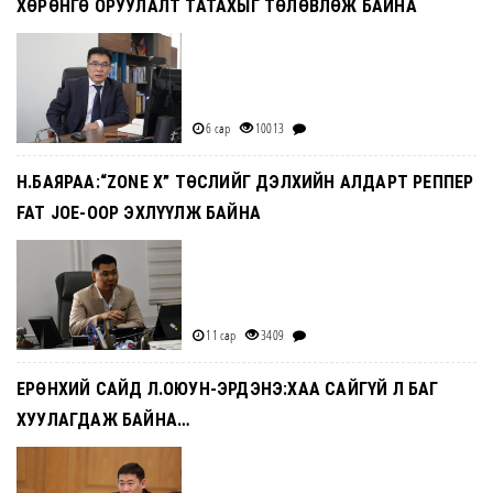
ХӨРӨНГӨ ОРУУЛАЛТ ТАТАХЫГ ТӨЛӨВЛӨЖ БАЙНА
6 сар
10013
Н.БАЯРАА:“ZONE X” ТӨСЛИЙГ ДЭЛХИЙН АЛДАРТ РЕППЕР
FAT JOE-ООР ЭХЛҮҮЛЖ БАЙНА
11 сар
3409
ЕРӨНХИЙ САЙД Л.ОЮУН-ЭРДЭНЭ:ХАА САЙГҮЙ Л БАГ
ХУУЛАГДАЖ БАЙНА…