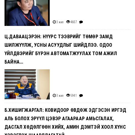
3 жил
4607
Ц.ДАВААЦЭРЭН: НҮҮРС ТЭЭВРИЙГ ТӨМӨР ЗАМД
ШИЛЖҮҮЛЖ, УСНЫ АСУУДЛЫГ ШИЙДЛЭЭ. ОДОО
ҮЙЛДВЭРИЙГ БҮРЭН АВТОМАТЖУУЛАХ ТОМ АЖИЛ
БАЙНА...
3 жил
5941
Б.ХИШИГЖАРГАЛ: КОВИДООР ӨВДӨЖ ЭДГЭСЭН ИРГЭД
АЛЬ БОЛОХ ЭРҮҮЛ ЦЭВЭР АГААРААР АМЬСГАЛАХ,
ДАСГАЛ ХӨДӨЛГӨӨН ХИЙХ, АМИН ДЭМТЭЙ ХООЛ ХҮНС