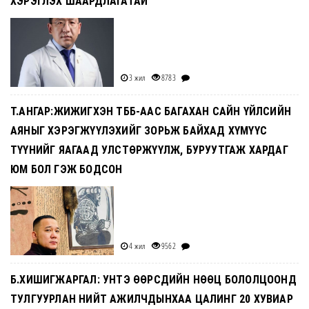
ХЭРЭГЛЭХ ШААРДЛАГАТАЙ
3 жил
8783
Т.АНГАР:ЖИЖИГХЭН ТББ-ААС БАГАХАН САЙН ҮЙЛСИЙН
АЯНЫГ ХЭРЭГЖҮҮЛЭХИЙГ ЗОРЬЖ БАЙХАД ХҮМҮҮС
ТҮҮНИЙГ ЯАГААД УЛСТӨРЖҮҮЛЖ, БУРУУТГАЖ ХАРДАГ
ЮМ БОЛ ГЭЖ БОДСОН
4 жил
9562
Б.ХИШИГЖАРГАЛ: УНТЭ ӨӨРСДИЙН НӨӨЦ БОЛОЛЦООНД
ТУЛГУУРЛАН НИЙТ АЖИЛЧДЫНХАА ЦАЛИНГ 20 ХУВИАР