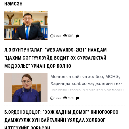
НЭМСЭН
4 жил
3703
Л.ОЮУНТУНГАЛАГ: “WEB AWARDS-2021” НААДАМ
“ЦАХИМ СЭТГҮҮЛЗҮЙД БОДИТ ЭХ СУРВАЛЖТАЙ
МЭДЭЭЛЬЕ” УРИАН ДОР БОЛНО
Монголын сайтын холбоо, МСНЭ,
Харилцаа хол­боо мэдээллийн тех­
но­ло­гийн газар, Харилцаа холбооны
зохицуулах хороо хамтран зохион
5 жил
2628
байг
Б.ЭРДЭНЭЦЭЦЭГ: “ЭЭЖ ХАДНЫ ДОМОГ” КИНОГООРОО
ДАМЖУУЛЖ ХҮН БАЙГАЛИЙН УЯЛДАА ХОЛБООГ
ИЛТГЭХИЙГ ЗОРЬСОН