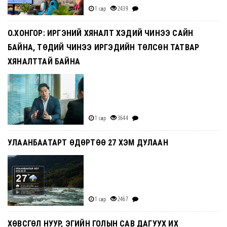
1 сар
2439
О.ХОНГОР: ИРГЭНИЙ ХЯНАЛТ ХЭДИЙ ЧИНЭЭ САЙН
БАЙНА, ТӨДИЙ ЧИНЭЭ ИРГЭДИЙН ТӨЛСӨН ТАТВАР
ХЯНАЛТТАЙ БАЙНА
1 сар
3644
УЛААНБААТАРТ ӨДӨРТӨӨ 27 ХЭМ ДУЛААН
1 сар
2467
ХӨВСГӨЛ НУУР, ЭГИЙН ГОЛЫН САВ ДАГУУХ ИХ