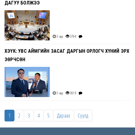
ДАГУУ БОЛЖЭЭ
3 сар
3764
ХЭҮК: УВС АЙМГИЙН ЗАСАГ ДАРГЫН ОРЛОГЧ ХҮНИЙ ЭРХ
ЗӨРЧСӨН
3 сар
3619
1
2
3
4
5
Дараах
Сүүлд