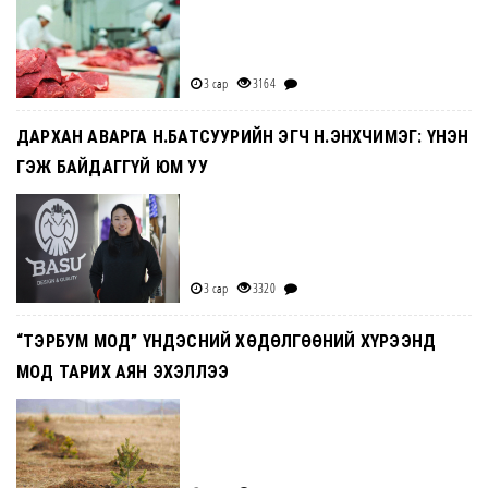
3 сар
3164
ДАРХАН АВАРГА Н.БАТСУУРИЙН ЭГЧ Н.ЭНХЧИМЭГ: ҮНЭН
ГЭЖ БАЙДАГГҮЙ ЮМ УУ
3 сар
3320
“ТЭРБУМ МОД” ҮНДЭСНИЙ ХӨДӨЛГӨӨНИЙ ХҮРЭЭНД
МОД ТАРИХ АЯН ЭХЭЛЛЭЭ