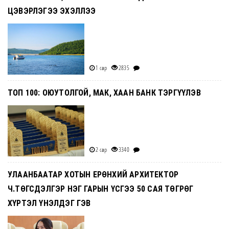
ЦЭВЭРЛЭГЭЭ ЭХЭЛЛЭЭ
1 сар
2835
ТОП 100: ОЮУТОЛГОЙ, МАК, ХААН БАНК ТЭРГҮҮЛЭВ
2 сар
3340
УЛААНБААТАР ХОТЫН ЕРӨНХИЙ АРХИТЕКТОР
Ч.ТӨГСДЭЛГЭР НЭГ ГАРЫН ҮСГЭЭ 50 САЯ ТӨГРӨГ
ХҮРТЭЛ ҮНЭЛДЭГ ГЭВ