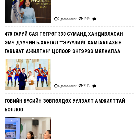
2 долоо хоног
1919
470 ГАРУЙ САЯ ТӨГРӨГ 330 СУМАНД ХАНДИВЛАСАН
ЭМЧ ДУУЧИН Б.ХАНГАЛ ""ЭРҮҮЛИЙГ ХАМГААЛАХЫН
ГАВЬЯАТ АЖИЛТАН" ЦОЛООР ЭНГЭРЭЭ МЯЛААЛАА
4 долоо хоног
2113
ГОВИЙН БҮСИЙН ЗӨВЛӨЛДӨХ УУЛЗАЛТ АМЖИЛТТАЙ
БОЛЛОО