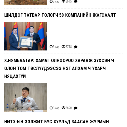
3 сар
3615
ШИЛДЭГ ТАТВАР ТӨЛӨГЧ 50 КОМПАНИЙН ЖАГСААЛТ
3 сар
3748
Х.НЯМБААТАР: ХАМАГ ОЛНООРОО ХАРААЖ ЗҮХСЭН Ч
ОЛОН ТОМ ТӨСЛҮҮДЭЭСЭЭ НЭГ АЛХАМ Ч УХАРЧ
НЯЦАХГҮЙ
3 сар
3650
НИТХ-ЫН ЭЭЛЖИТ БУС ХУУЛЬД ЗААСАН ЖУРМЫН