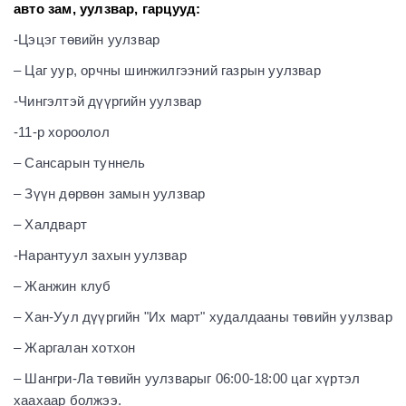
авто зам, уулзвар, гарцууд:
-Цэцэг төвийн уулзвар
– Цаг уур, орчны шинжилгээний газрын уулзвар
-Чингэлтэй дүүргийн уулзвар
-11-р хороолол
– Сансарын туннель
– Зүүн дөрвөн замын уулзвар
– Халдварт
-Нарантуул захын уулзвар
– Жанжин клуб
– Хан-Уул дүүргийн "Их март" худалдааны төвийн уулзвар
– Жаргалан хотхон
– Шангри-Ла төвийн уулзварыг 06:00-18:00 цаг хүртэл
хаахаар болжээ.