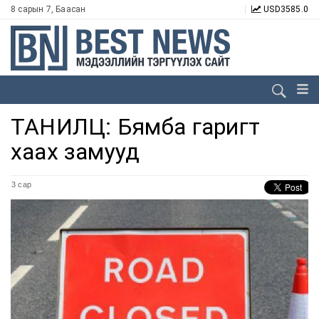
8 сарын 7, Баасан
USD
3585.0
ТАНИЛЦ: Бямба гаригт
хаах замууд
3 сар