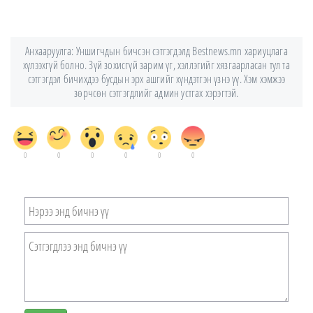
Анхааруулга: Уншигчдын бичсэн сэтгэгдэлд Bestnews.mn хариуцлага
хүлээхгүй болно. Зүй зохисгүй зарим үг, хэллэгийг хязгаарласан тул та
сэтгэгдэл бичихдээ бусдын эрх ашгийг хүндэтгэн үзнэ үү. Хэм хэмжээ
зөрчсөн сэтгэгдлийг админ устгах хэрэгтэй.
0
0
0
0
0
0