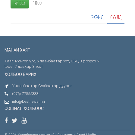
1000
ИЛГЭЭХ
ЭХЭНД
СҮҮЛД
МАНАЙ ХАЯГ
Хаяг: Монгол улс, Улаанбаатар хот, СБД 8-р хороо N
tower 7 давхар 8 тоот
ХОЛБОО БАРИХ
Улаанбаатар Сүхбаатар дүүрэг
(976) 77555333
info@bestnews.mn
СОШИАЛ ХОЛБООС
© 2026 Хуулбарлах хориотой | Эзэмшигч: Great Media