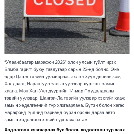
“Улаанбаатар марафон 2026” олон улсын гүйлт ирэх
Бямба гаригт буюу тавдугаар сарын 23-нд болно. Энэ
өдөр Цэцэг төвийн уулзвараас эхлэн Зүүн дөрвөн зам,
Халдварт, Нарантуул захын уулзвар хүртэлх замыг
хаана. Мөн Хан-Уул дүүргийн “И-март” худалдааны
төвийн уулзвар, Шангри-Ла төвийн уулзвар хэсгийг хааж
замын хөдөлгөөнийг түр хязгаарлана. Бүтэн болон хагас
марафонд гүйгчид барианд бүрэн орсны дараа авто
замын хөдөлгөөн хэвийн үргэлжлэх аж.
Хөдөлгөөн хязгаарлах бүс болон хөдөлгөөн түр хаах