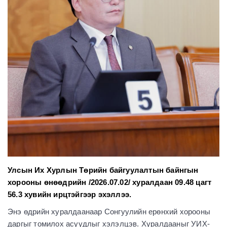
Улсын Их Хурлын Төрийн байгуулалтын байнгын
хорооны өнөөдрийн /2026.07.02/ хуралдаан 09.48 цагт
56.3 хувийн ирцтэйгээр эхэллээ.
Энэ өдрийн хуралдаанаар Сонгуулийн ерөнхий хорооны
даргыг томилох асуудлыг хэлэлцэв. Хуралдааныг УИХ-