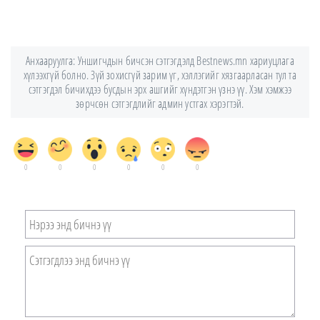
Анхааруулга: Уншигчдын бичсэн сэтгэгдэлд Bestnews.mn хариуцлага
хүлээхгүй болно. Зүй зохисгүй зарим үг, хэллэгийг хязгаарласан тул та
сэтгэгдэл бичихдээ бусдын эрх ашгийг хүндэтгэн үзнэ үү. Хэм хэмжээ
зөрчсөн сэтгэгдлийг админ устгах хэрэгтэй.
0
0
0
0
0
0