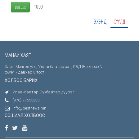
1000
ИЛГЭЭХ
ЭХЭНД
СҮҮЛД
МАНАЙ ХАЯГ
Хаяг: Монгол улс, Улаанбаатар хот, СБД 8-р хороо N
tower 7 давхар 8 тоот
ХОЛБОО БАРИХ
Улаанбаатар Сүхбаатар дүүрэг
(976) 77555333
info@bestnews.mn
СОШИАЛ ХОЛБООС