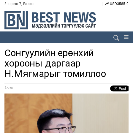
8 сарын 7, Баасан
USD
3585.0
Сонгуулийн ерөнхий
хорооны даргаар
Н.Мягмарыг томиллоо
1 сар