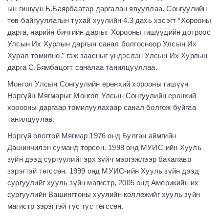
ын гишүүн Б.Баярбаатар даргалан явууллаа. Сонгуулийн
төв байгууллагын тухай хуулийн 4.3 дахь хэсэгт “Хорооны
дарга, нарийн бичгийн даргыг Хорооны гишүүдийн дотроос
Улсын Их Хурлын даргын санал болгосноор Улсын Их
Хурал томилно.” гэж заасныг үндэслэн Улсын Их Хурлын
дарга С.Бямбацогт саналаа танилцууллаа.
Монгол Улсын Сонгуулийн ерөнхий хорооны гишүүн
Нэргүйн Мягмарыг Монгол Улсын Сонгуулийн ерөнхий
хорооны даргаар томилуулахаар санал болгож буйгаа
танилцуулав.
Нэргүй овогтой Мягмар 1976 онд Булган аймгийн
Дашинчилэн суманд төрсөн. 1998 онд МУИС-ийн Хууль
зүйн дээд сургуулийг эрх зүйч мэргэжлээр бакалавр
зэрэгтэй төгссөн. 1999 онд МУИС-ийн Хууль зүйн дээд
сургуулийг хууль зүйн магистр, 2005 онд Америкийн их
сургуулийн Вашингтоны хуулийн коллежийг хууль зүйн
магистр зэрэгтэй тус тус төгссөн.