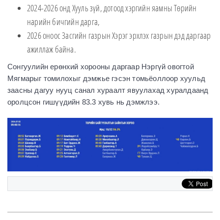
2024-2026 онд Хууль зүй, дотоод хэргийн яамны Төрийн
нарийн бичгийн дарга,
2026 оноос Засгийн газрын Хэрэг эрхлэх газрын дэд даргаар
ажиллаж байна.
Сонгуулийн ерөнхий хорооны даргаар Нэргүй овогтой
Мягмарыг томилохыг дэмжье гэсэн томьёоллоор хуульд
заасны дагуу нууц санал хураалт явуулахад хуралдаанд
оролцсон гишүүдийн 83.3 хувь нь дэмжлээ.