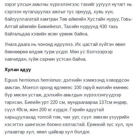
зэрэг улсын амьтны хүрээлэнгээс тахийг уугуул нутагт нь
сэргээн нутагшуулах ажлыг тус орнууд, хувь хүн,
байгууллагатай хамтран Төв аймгийн Хустайн нуруу, Говь-
Алтай аймгийн Бижийнгол, Тахийн нуруунд 430 тахь
байгальдаа хэвийн өсөн үржиж байна.
Унага даага нь чононд идүүлнэ. Их цастай хүйтэн өвөл
бөөнөөрөө өлдөж турж үхдэг. Мөн ус бэлчээрээр
хавчигдан, гүйж сарнин устсан байна.
Хулан адуу
Eguus hemionus hemionus: дэлхийн хэмжээнд ховордсон
амьтан. Монгол оронд өдгөөгөс 100 гаруй жилийн өмнөөс
бүр мөсөн устаж, дэлхийн амьтдын хүрээлэнгүүдээр
тархсан. Биеийн урт 220 см, мундаагаараа 137см өндөр,
сүүл 49см, жин 200 кг хүрдэг. Гэрийн адуутай
харьцуулахад толгой том, чих урт, сүүл зөвхөн үзүүрийн
хэсэгтээ шингэхэн богино хялгастай. Ерөнхий зүс хул, зун
улаавтар хул, өвөл цайвар хул болдог.