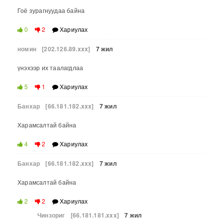
Гоё зурагнуудаа байна
0
2
Хариулах
номин
[202.126.89.xxx]
7 жил
үнэхээр их таалагдлаа
5
1
Хариулах
Банхар
[66.181.182.xxx]
7 жил
Харамсалтай байна
4
2
Хариулах
Банхар
[66.181.182.xxx]
7 жил
Харамсалтай байна
2
2
Хариулах
Чинзориг
[66.181.181.xxx]
7 жил