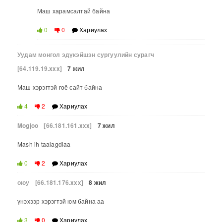
Маш харамсалтай байна
0
0
Хариулах
Уудам монгол эдүкэйшэн сургуулийн сурагч
[64.119.19.xxx]
7 жил
Маш хэрэгтэй гоё сайт байна
4
2
Хариулах
Mogjoo
[66.181.161.xxx]
7 жил
Mash ih taalagdlaa
0
2
Хариулах
оюу
[66.181.176.xxx]
8 жил
үнэхээр хэрэгтэй юм байна аа
3
0
Хариулах