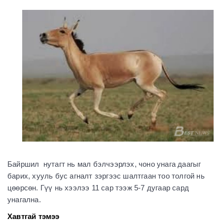
Байршил нутагт нь мал бэлчээрлэх, чоно унага даагыг
барих, хууль бус агналт зэргээс шалтгаан тоо толгой нь
цөөрсөн. Гүү нь хээлээ 11 сар тээж 5-7 дугаар сард
унагална.
Хавтгай тэмээ