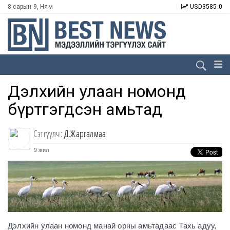
8 сарын 9, Ням
USD
3585.0
Дэлхийн улаан номонд
бүртгэгдсэн амьтад
Сэтгүүлч:
Д.Жаргалмаа
9 жил
Дэлхийн улаан номонд манай орны амьтадаас Тахь адуу,