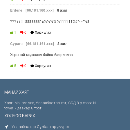
Erdene
[66.181.160.xxx]
8 жил
?????!!!!!$$$$$$$*&%%%%%111111%@-=*%$
1
0
Хариулах
Сурагч
[66.181.161.xxx]
8 жил
Хэрэгтэй мэдээлэл байна баярлалаа
5
0
Хариулах
МАНАЙ ХАЯГ
Хаяг: Монгол улс, Улаанбаатар хот, СБД 8-р хороо N
tower 7 давхар 8 тоот
ХОЛБОО БАРИХ
Улаанбаатар Сүхбаатар дүүрэг