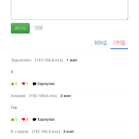
1000
ИЛГЭЭХ
ЭХЭНД
СҮҮЛД
Эрдэнэбат
[192.168.8.xxx]
1 жил
Х
0
1
Хариулах
Анужин
[192.168.8.xxx]
2 жил
Гоё
0
0
Хариулах
Б сондор
[192.168.8.xxx]
3 жил