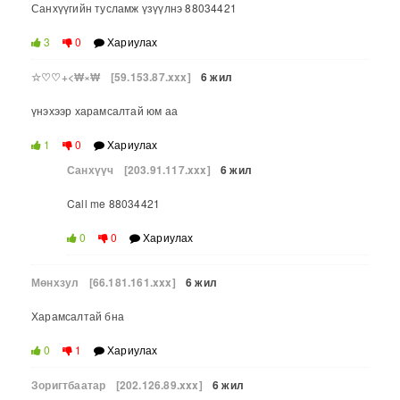
Санхүүгийн тусламж үзүүлнэ 88034421
3
0
Хариулах
☆♡♡+<₩×₩
[59.153.87.xxx]
6 жил
үнэхээр харамсалтай юм аа
1
0
Хариулах
Санхүүч
[203.91.117.xxx]
6 жил
Call me 88034421
0
0
Хариулах
Мөнхзул
[66.181.161.xxx]
6 жил
Харамсалтай бна
0
1
Хариулах
Зоригтбаатар
[202.126.89.xxx]
6 жил