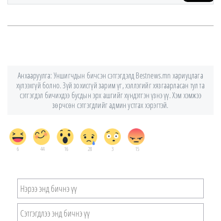
Анхааруулга: Уншигчдын бичсэн сэтгэгдэлд Bestnews.mn хариуцлага
хүлээхгүй болно. Зүй зохисгүй зарим үг, хэллэгийг хязгаарласан тул та
сэтгэгдэл бичихдээ бусдын эрх ашгийг хүндэтгэн үзнэ үү. Хэм хэмжээ
зөрчсөн сэтгэгдлийг админ устгах хэрэгтэй.
6
44
16
28
3
15