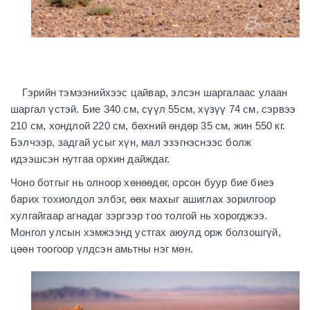
Гэрийн тэмээнийхээс цайвар, элсэн шаргалаас улаан
шаргал үстэй. Бие 340 см, сүүл 55см, хүзүү 74 см, сэрвээ
210 см, хондлой 220 см, бөхний өндөр 35 см, жин 550 кг.
Бэлчээр, задгай усыг хүн, мал эзэгнэснээс болж
идээшсэн нутгаа орхин дайждаг.
Чоно ботгыг нь олноор хөнөөдөг, орсон буур бие биеэ
барих тохиолдол элбэг, өөх махыг ашиглах зорилгоор
хулгайгаар агнадаг зэргээр тоо толгой нь хорогджээ.
Монгол улсын хэмжээнд устгах аюулд орж болзошгүй,
цөөн тоогоор үлдсэн амьтны нэг мөн.