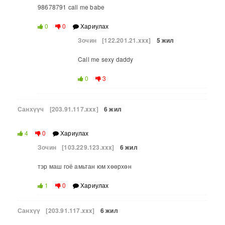
98678791 call me babe
0
0
Хариулах
Зочин
[122.201.21.xxx]
5 жил
Call me sexy daddy
0
3
Санхүүч
[203.91.117.xxx]
6 жил
4
0
Хариулах
Зочин
[103.229.123.xxx]
6 жил
тэр маш гоё амьтан юм хөөрхөн
1
0
Хариулах
Санхүү
[203.91.117.xxx]
6 жил