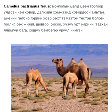
Camelus bactrianus ferus:
монголын цөлд цөөн тоогоор
үлдсэн нэн ховор, дэлхийн хэмжээнд ховордсон амьтан.
Биеийн галбир гэрийн хоёр бөхт тэмээтэй төстэй боловч
гоолиг, бөх жижиг, шовгор, босоо, хүзүү урт нарийн, тавхай
ялимгүй бага, хошуу бөмбөгөр уруул нимгэн.