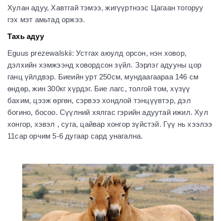
Хулан адуу, Хавтгай тэмээ, жигүүртнээс Цагаан тогоруу
гэх мэт амьтад оржээ.
Тахь адуу
Eguus prezewalskii: Устгах аюулд орсон, нэн ховор,
дэлхийн хэмжээнд ховордсон зүйл. Зэрлэг адууны цор
ганц үйлдвэр. Биеийн урт 250см, мундаагаараа 146 см
өндөр, жин 300кг хүрдэг. Бие лагс, толгой том, хүзүү
бахим, цээж өргөн, сэрвээ хондлой тэнцүүвтэр, дэл
богино, босоо. Сүүлний хялгас гэрийн адуутай ижил. Хул
хонгор, хэвэл , суга, цайвар хонгор зүйстэй. Гүү нь хээлээ
11сар орчим 5-6 дугаар сард унагална.