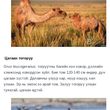
Цагаан тогоруу
Grus Ieucogeranus: тогруутны багийн нэн ховор, дэлхийн
хэмжээнд ховордсон зүйл. Бие том 120-140 см өндөр, дун
цагаан зүстэй. Далавчны үзүүр хар, нүүр хошуу, хөл
улаан. Эр нь эмээсээ арай том. Залуу тогоруу улаан
туяатай, цагаан өдтэй.