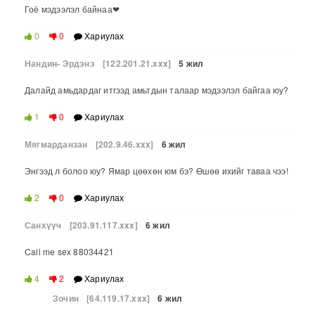
Гоё мэдээлэл байнаа❤
0
0
Хариулах
Нандин- Эрдэнэ
[122.201.21.xxx]
5 жил
Далайд амьдардаг итгээд амьтдын талаар мэдээлэл байгаа юу?
1
0
Хариулах
Мягмарданзан
[202.9.46.xxx]
6 жил
Энгээд л болоо юу? Ямар цөөхөн юм бэ? Өшөө ихийг таваа чээ!
2
0
Хариулах
Санхүүч
[203.91.117.xxx]
6 жил
Call me sex 88034421
4
2
Хариулах
Зочин
[64.119.17.xxx]
6 жил