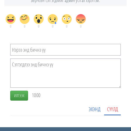
зөрчсөн сэтгэгдлийг админ устгах хэрэгтэй.
0
0
0
0
0
0
1000
ИЛГЭЭХ
ЭХЭНД
СҮҮЛД