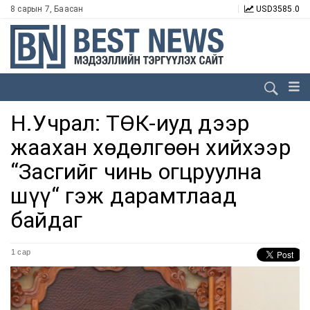
8 сарын 7, Баасан
USD
3585.0
Н.Учрал: ТӨК-иуд дээр
жаахан хөдөлгөөн хийхээр
“Засгийг чинь огцруулна
шүү“ гэж дарамтлаад
байдаг
1 сар