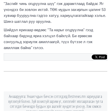
"Засгийг чинь огцруулна шүү" гэж дарамтлаад байдаг. Яг
үнэндээ би зовлон ихтэй. ТӨК-иудын захирлын цалинг 53
хувиар бууруулна гэдгээ хатуу, хариуцлагатайгаар хэлье.
Шинэ шатлал руу оруулна.
Шийдэл ярихаар өөдөөс "Та нарыг огцруулна" гээд
байхаар бидэнд яриа хэлцэл байхгүй. Би ерөөсөө
сонгуульд зориулж ажиллаагүй, түүх бүтээе л гэж
ажиллаж байна" гэлээ.
Анхааруулга: Уншигчдын бичсэн сэтгэгдэлд Bestnews.mn хариуцлага
хүлээхгүй болно. Зүй зохисгүй зарим үг, хэллэгийг хязгаарласан тул та
сэтгэгдэл бичихдээ бусдын эрх ашгийг хүндэтгэн үзнэ үү. Хэм хэмжээ