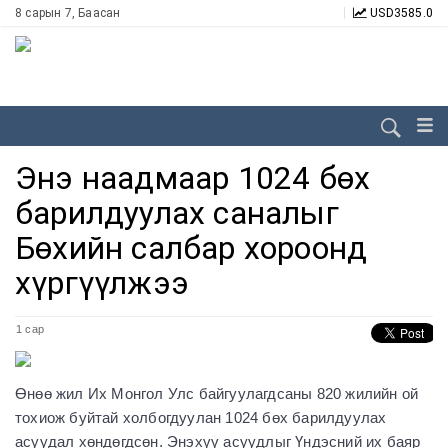
8 сарын 7, Баасан
USD
3585.0
Энэ наадмаар 1024 бөх
барилдуулах саналыг
Бөхийн салбар хороонд
хүргүүлжээ
1 сар
Өнөө жил Их Монгол Улс байгуулагдсаны 820 жилийн ой
тохиож буйтай холбогдуулан 1024 бөх барилдуулах
асуудал хөндөгдсөн. Энэхүү асуудлыг Үндэсний их баяр