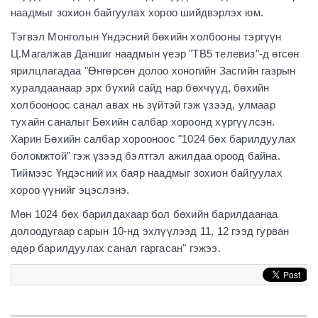
наадмыг зохион байгуулах хороо шийдвэрлэх юм.
Тэгвэл Монголын Үндэсний бөхийн холбооны тэргүүн
Ц.Магалжав Даншиг наадмын үеэр "ТВ5 телевиз"-д өгсөн
ярилцлагадаа "Өнгөрсөн долоо хоногийн Засгийн газрын
хуралдаанаар эрх бүхий сайд нар бөхчүүд, бөхийн
холбооноос санал авах нь зүйтэй гэж үзээд, улмаар
тухайн саналыг Бөхийн салбар хороонд хүргүүлсэн.
Харин Бөхийн салбар хорооноос "1024 бөх барилдуулах
боломжтой" гэж үзээд бэлтгэл ажилдаа ороод байна.
Тиймээс Үндэсний их баяр наадмыг зохион байгуулах
хороо үүнийг эцэслэнэ.
Мөн 1024 бөх барилдахаар бол бөхийн барилдаанаа
долоодугаар сарын 10-нд эхлүүлээд 11, 12 гээд гурван
өдөр барилдуулах санал гаргасан" гэжээ.