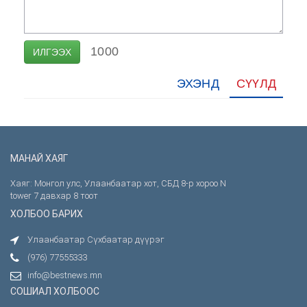
1000
ИЛГЭЭХ
ЭХЭНД
СҮҮЛД
МАНАЙ ХАЯГ
Хаяг: Монгол улс, Улаанбаатар хот, СБД 8-р хороо N
tower 7 давхар 8 тоот
ХОЛБОО БАРИХ
Улаанбаатар Сүхбаатар дүүрэг
(976) 77555333
info@bestnews.mn
СОШИАЛ ХОЛБООС