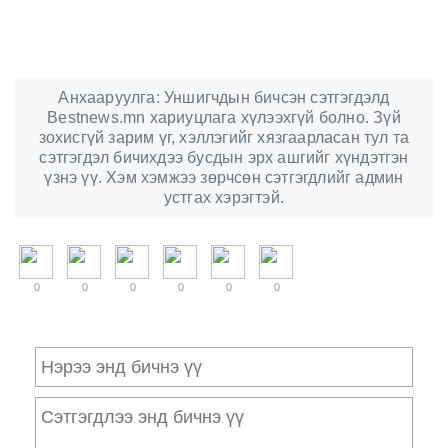
Анхааруулга: Уншигчдын бичсэн сэтгэгдэлд
Bestnews.mn хариуцлага хүлээхгүй болно. Зүй
зохисгүй зарим үг, хэллэгийг хязгаарласан тул та
сэтгэгдэл бичихдээ бусдын эрх ашгийг хүндэтгэн
үзнэ үү. Хэм хэмжээ зөрчсөн сэтгэгдлийг админ
устгах хэрэгтэй.
0
0
0
0
0
0