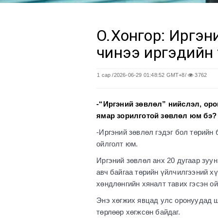
О.Хонгор: Иргэн
чинээ иргэдийн 
1 сар
/2026-06-29 01:48:52 GMT+8/
3762
-“Иргэний зөвлөл” нийслэл, орон
ямар зорилготой зөвлөл юм бэ?
-Иргэний зөвлөл гэдэг бол төрийн б
ойлголт юм.
Иргэний зөвлөл анх 20 дугаар зуу
авч байгаа төрийн үйлчилгээний х
хөндлөнгийн хяналт тавих гэсэн ой
Энэ хөгжих явцад улс оронуудад ш
төрлөөр хөгжсөн байдаг.