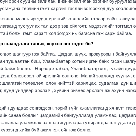
буй орон сууцны залилан, визний залилан зэргийг бууруулаха
усгаж,энэ төрлийн гэмт хэргийг таслан зогсооход дуу хоолой
өвлөл маань иргэдэд иргэний зөвлөлийн талаар сайн таниулах
лагаанд тусгуулах тал дээр зөв ойлголт, мэдээллийг тогтмол ө
эй болж, гэмт хэрэгт холбогдох нь багасна гэж харж байгаа.
 шаардлага тавьж, хэрхэн сонгодог бэ?
огдох шалгуур гэж байгаа. Цагдаа, шүүх, прокурорын байгуул
лбан тушаалтан биш, Улаанбаатар хотын иргэн байх гэсэн шалг
й байж болно. Өөрөөр хэлбэл, Улаанбаатар хот, тухайн дүүр
дээд боловсролтой иргэнийг сонгоно. Манай зөвлөлд хуульч, 
шлагатай төлөөлөл, олон нийттэй харилцах, судалгаа, дүн ш
, дунд үйлдвэр эрхлэгч, хувийн бизнес эрхлэгч аж ахуйн нэгж
дийн дундаас сонгогдсон, төрийн үйл ажиллагаанд хяналт тави
йн санаа бодлыг цагдаагийн байгууллагад уламжлах, цагдааг
саналаа уламжлах зэргээр журмаараа улиралдаа нэг удаа хур
хүрээнд хийж буй ажил гэж ойлгож болно.