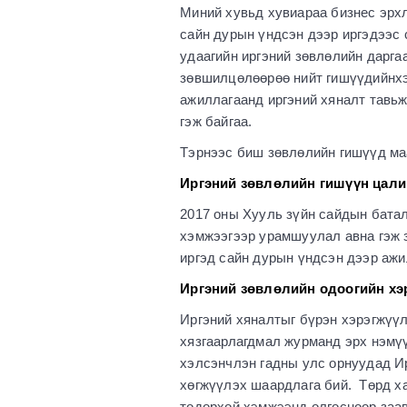
Миний хувьд хувиараа бизнес эрхл
сайн дурын үндсэн дээр иргэдээс с
удаагийн иргэний зөвлөлийн дарга
зөвшилцөлөөрөө нийт гишүүдийнхээ
ажиллагаанд иргэний хяналт тавьж
гэж байгаа.
Тэрнээс биш зөвлөлийн гишүүд маа
Иргэний зөвлөлийн гишүүн цалин
2017 оны Хууль зүйн сайдын бата
хэмжээгээр урамшуулал авна гэж з
иргэд сайн дурын үндсэн дээр ажи
Иргэний зөвлөлийн одоогийн хэр
Иргэний хяналтыг бүрэн хэрэгжүүл
хязгаарлагдмал журманд эрх нэмү
хэлсэнчлэн гадны улс орнуудад Ир
хөгжүүлэх шаардлага бий. Төрд ха
тодорхой хэмжээнд олгосноор заав