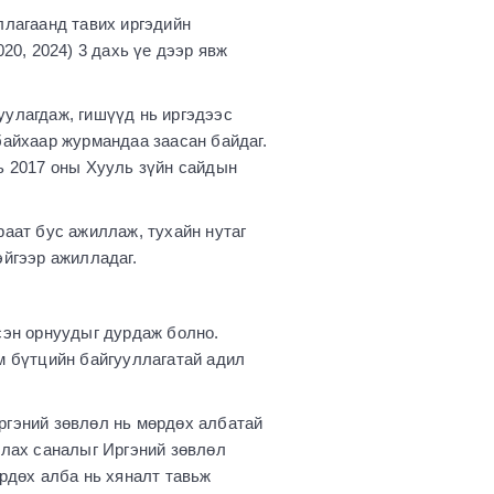
иллагаанд тавих иргэдийн
20, 2024) 3 дахь үе дээр явж
уулагдаж, гишүүд нь иргэдээс
байхаар журмандаа заасан байдаг.
нь 2017 оны Хууль зүйн сайдын
раат бус ажиллаж, тухайн нутаг
эйгээр ажилладаг.
сэн орнуудыг дурдаж болно.
м бүтцийн байгууллагатай адил
ргэний зөвлөл нь мөрдөх албатай
ллах саналыг Иргэний зөвлөл
рдөх алба нь хяналт тавьж