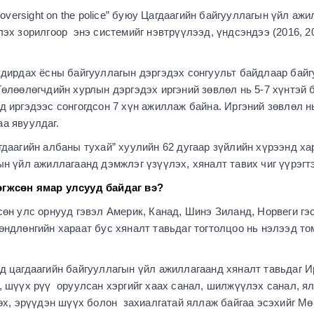
 oversight on the police” буюу Цагдаагийн байгууллагын үйл аж
эх зорилгоор энэ системийг нэвтрүүлээд, үндсэндээ (2016, 20
удирдах ёсны байгууллагын дэргэдэх сонгуульт байдлаар байг
Төлөөлөгчдийн хурлын дэргэдэх иргэний зөвлөл нь 5-7 хүнтэй 
д иргэдээс сонгогдсон 7 хүн ажиллаж байна. Иргэний зөвлөл 
а явуулдаг.
гдаагийн албаны тухай” хуулийн 62 дугаар зүйлийн хүрээнд ха
ын үйл ажиллагаанд дэмжлэг үзүүлэх, хяналт тавих чиг үүрэгт
өгжсөн ямар улсууд байдаг вэ?
сөн улс орнууд гэвэл Америк, Канад, Шинэ Зиланд, Норвеги гэ
өндлөнгийн хараат бус хяналт тавьдаг тогтолцоо нь нэлээд то
 цагдаагийн байгууллагын үйл ажиллагаанд хяналт тавьдаг И
 шүүх рүү оруулсан хэргийг хаах санал, шилжүүлэх санал, я
дөх, эрүүдэн шүүх болон захиалгатай яллаж байгаа эсэхийг Мө