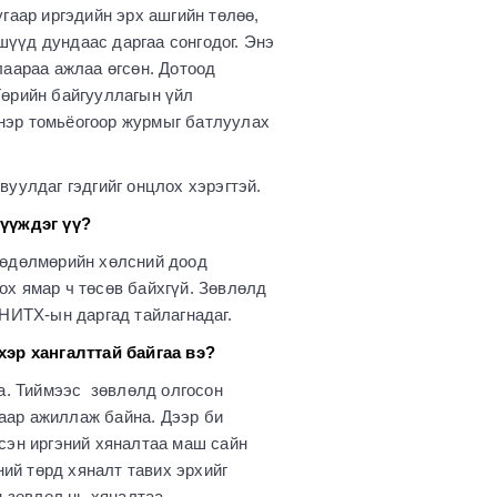
гаар иргэдийн эрх ашгийн төлөө,
шүүд дундаас даргаа сонгодог. Энэ
лаараа ажлаа өгсөн. Дотоод
Төрийн байгууллагын үйл
х нэр томьёогоор журмыг батлуулах
уулдаг гэдгийг онцлох хэрэгтэй.
үүждэг үү?
хөдөлмөрийн хөлсний доод
х ямар ч төсөв байхгүй. Зөвлөлд
НИТХ-ын даргад тайлагнадаг.
эр хангалттай байгаа вэ?
аа. Тиймээс зөвлөлд олгосон
аар ажиллаж байна. Дээр би
сэн иргэний хяналтаа маш сайн
ний төрд хяналт тавих эрхийг
н зөвлөл нь хяналтаа