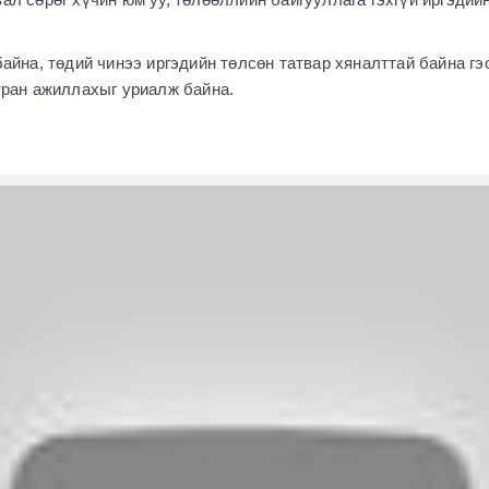
айна, төдий чинээ иргэдийн төлсөн татвар хяналттай байна гэ
тран ажиллахыг уриалж байна.