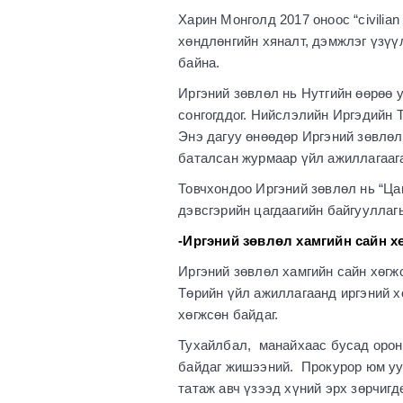
Харин Монголд 2017 оноос “civilian
хөндлөнгийн хяналт, дэмжлэг үзүүл
байна.
Иргэний зөвлөл нь Нутгийн өөрөө 
сонгогддог. Нийслэлийн Иргэдийн 
Энэ дагуу өнөөдөр Иргэний зөвлөл
баталсан журмаар үйл ажиллагаага
Товчхондоо Иргэний зөвлөл нь “Ца
дэвсгэрийн цагдаагийн байгууллаг
-Иргэний зөвлөл хамгийн сайн х
Иргэний зөвлөл хамгийн сайн хөгж
Төрийн үйл ажиллагаанд иргэний х
хөгжсөн байдаг.
Тухайлбал, манайхаас бусад оронд
байдаг жишээний. Прокурор юм уу,
татаж авч үзээд хүний эрх зөрчиг