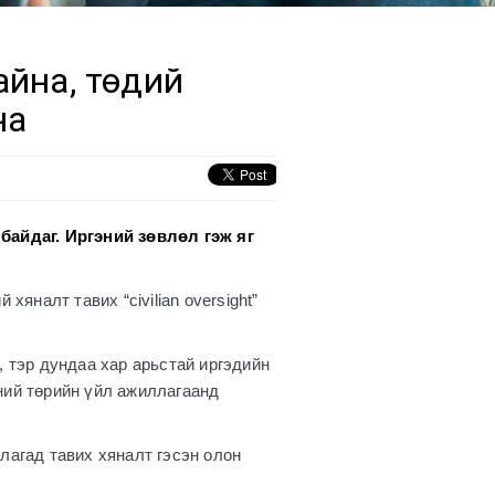
айна, төдий
на
 байдаг. Иргэний зөвлөл гэж яг
яналт тавих “civilian oversight”
, тэр дундаа хар арьстай иргэдийн
ний төрийн үйл ажиллагаанд
лагад тавих хяналт гэсэн олон