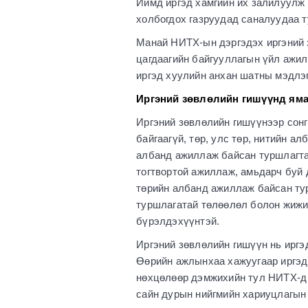
Иймд иргэд хамгийн их залилуулж 
холбогдох газруудад саналуудаа т
Манай НИТХ-ын дэргэдэх иргэний з
цагдаагийн байгууллагын үйл ажил
иргэд хуулийн анхан шатны мэдлэгт
Иргэний зөвлөлийн гишүүнд ямар
Иргэний зөвлөлийн гишүүнээр сонг
байгаагүй, төр, улс төр, нитийн а
албанд ажиллаж байсан туршлагта
тогтвортой ажиллаж, амьдарч буй 
төрийн албанд ажиллаж байсан тур
туршлагатай төлөөлөл болон жижиг
бүрэлдэхүүнтэй.
Иргэний зөвлөлийн гишүүн нь иргэ
Өөрийн ажлынхаа хажуугаар иргэди
нөхцөлөөр дэмжихийн тул НИТХ-д 
сайн дурын нийгмийн хариуцлагын 