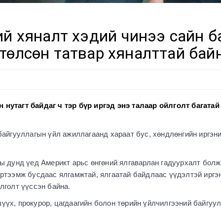
ий хяналт хэдий чинээ сайн б
төлсөн татвар хяналттай бай
 нутагт байдаг ч тэр бүр иргэд энэ талаар ойлголт багатай
айгууллагын үйл ажиллагаанд хараат бус, хөндлөнгийн иргэний х
ны дунд үед Америкт арьс өнгөний ялгаварлан гадуурхалт болж
үртээмж бусдаас ялгамжтай, ялгаатай байдлаас үүдэлтэй иргэ
лголт үүссэн байна.
үүх, прокурор, цагдаагийн болон төрийн үйлчилгээний байгуул