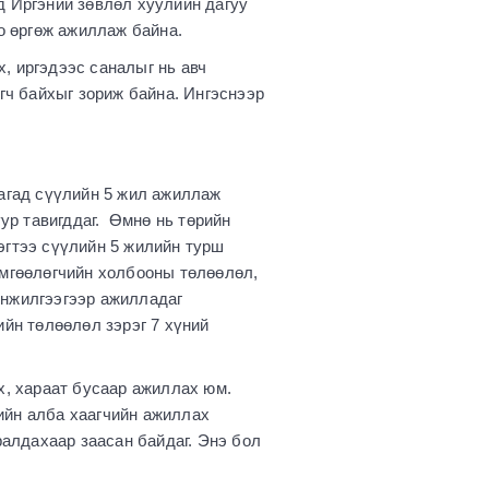
д Иргэний зөвлөл хуулийн дагуу
гоо өргөж ажиллаж байна.
, иргэдээс саналыг нь авч
гч байхыг зориж байна. Ингэснээр
лагад сүүлийн 5 жил ажиллаж
уур тавигддаг. Өмнө нь төрийн
эгтээ сүүлийн 5 жилийн турш
өмгөөлөгчийн холбооны төлөөлөл,
инжилгээгээр ажилладаг
ийн төлөөлөл зэрэг 7 хүний
х, хараат бусаар ажиллах юм.
ийн алба хаагчийн ажиллах
алдахаар заасан байдаг. Энэ бол