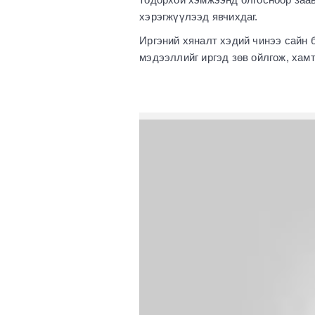
хэрэгжүүлээд явчихдаг.
Иргэний хяналт хэдий чинээ сайн б
мэдээллийг иргэд зөв ойлгож, хам