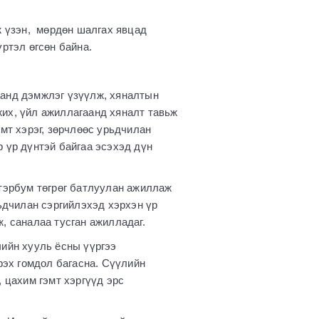
ж үзэн, мөрдөн шалгах явцад
үртэл өгсөн байна.
аанд дэмжлэг үзүүлж, хяналтын
жих, үйл ажиллагаанд хяналт тавьж
мт хэрэг, зөрчлөөс урьдчилан
 үр дүнтэй байгаа эсэхэд дүн
 тэрбум төгрөг батлуулан ажиллаж
ьдчилан сэргийлэхэд хэрхэн үр
, саналаа тусган ажилладаг.
чийн хууль ёсны үүргээ
рэх гомдол багасна. Сүүлийн
 цахим гэмт хэргүүд эрс