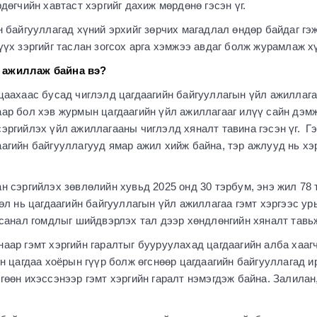
өгчийн хавтаст хэргийг дахиж мөрдөнө гэсэн үг.
н байгууллагад хүний эрхийг зөрчих магадлал өндөр байдаг гэ
үүх зэргийг таслан зогсох арга хэмжээ авдаг болж журамлаж х
 ажиллаж байна вэ?
цаахаас бусад чиглэлд цагдаагийн байгууллагын үйл ажиллаг
ар бол хэв журмын цагдаагийн үйл ажиллагааг илүү сайн дэм
эргийлэх үйл ажиллагааны чиглэлд хяналт тавина гэсэн үг. Гэ
агийн байгууллагууд ямар ажил хийж байна, тэр ажлууд нь хэр
н сэргийлэх зөвлөлийн хувьд 2025 онд 30 тэрбум, энэ жил 78
өл нь цагдаагийн байгууллагын үйл ажиллагаа гэмт хэргээс ур
 санал гомдлыг шийдвэрлэх тал дээр хөндлөнгийн хяналт тавьж
аар гэмт хэргийн гаралтыг бууруулахад цагдаагийн алба хааг
эн цагдаа хоёрын гүүр болж өгснөөр цагдаагийн байгууллагад и
гөөн ихэссэнээр гэмт хэргийн гаралт нэмэгдэж байна. Залилан,