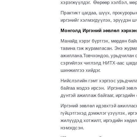
хэрэгжүүлдэг. Өөрөөр хэлбэл, мөрд
Практикт цагдаа, шүүх, прокуроры
иргэнийг хэлмэгдүүлэх, эрүүдэн ш
Монголд Иргэний зөвлөл хэрхэн
Манайд хэрэг бүртгэх, мөрдөн бай
тавина гэж журамласан. Энэ журма
ажиллана.Товчхондоо, урьдчилан с
сэргийлэх чиглэлд НИТХ-аас цагда
шинжилгээ хийдэг.
Нийслэлийн гэмт хэргээс урьдчила
байгаа мэдээ ирсэн. Иргэний зөвл
дүнтэй ажиллаж байгааг, иргэдийн
Иргэний зөвлөл идэвхтэй ажилласн
гүйцэтгэхэд дэмжлэг үзүүлэх, ирг
жилүүдэд хотжилт, иргэдийн хөдөл
нэмэгдсэн.