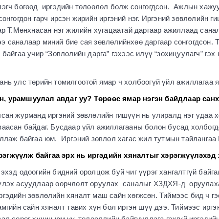
эгч бөгөөд иргэдийн төлөөлөл болж сонгогдсон. Ажлын хажуу
онгогдон гарч ирсэн жирийн иргэний нэг. Иргэний зөвлөлийн ги
ар Т.Мөнхнасан нэг жилийн хугацаатай даргаар ажиллаад сана
 саналаар миний бие сая зөвлөлийнхөө даргаар сонгогдсон. 
 байгаа учир “Зөвлөлийн дарга” гэхээс илүү “зохицуулагч” гэ
нь улс төрийн томилгоотой ямар ч холбоогүй үйл ажиллагаа яв
, урамшуулал авдаг уу? Төрөөс ямар нэгэн байдлаар санх
лсан журманд иргэний зөвлөлийн гишүүн нь улиралд нэг удаа 
аасан байдаг. Бусдаар үйл ажиллагааны болон бусад холбогдо
ллаж байгаа юм. Иргэний зөвлөл хагас жил тутмын тайлангаа 
эгжүүлж байгаа эрх нь иргэдийн хяналтыг хэрэгжүүлэхэд х
эхэд одоогийн бидний оролцож буй чиг үүрэг хангалтгүй байг
үлэх асуудлаар өөрчлөлт оруулах саналыг ХЗДХЯ-д оруулах
гэдийн зөвлөлийн хяналт маш сайн хөгжсөн. Тиймээс бид ч гэ
мгийн сайн хяналт тавих хүн бол иргэн шүү дээ. Тиймээс иргэ
ал сөрөг хүчин юм уу, төлөөллийн байгууллага гэхгүй иргэдий