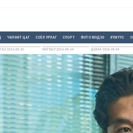
Д
ЧӨЛӨӨТ ЦАГ
СОЁЛ УРЛАГ
СПОРТ
ФОТО МЭДЭЭ
ХҮМҮҮС
2
ГВА 2026-08-05
МЯГМАР 2026-08-04
ДАВАА 2026-08-03