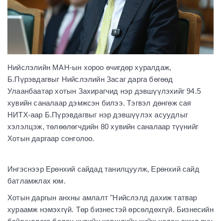
Нийслэлийн МАН-ын хороо өчигдөр хуралдаж,
Б.Пүрэвдагвыг Нийслэлийн Засаг дарга бөгөөд
Улаанбаатар хотын Захирагчид нэр дэвшүүлэхийг 94.5
хувийн саналаар дэмжсэн билээ. Тэгвэл дөнгөж сая
НИТХ-аар Б.Пүрэвдагвыг нэр дэвшүүлэх асуудлыг
хэлэлцэж, төлөөлөгчдийн 80 хувийн саналаар түүнийг
Хотын даргаар сонголоо.
Ингэснээр Ерөнхий сайдад танилцуулж, Ерөнхий сайд
батламжлах юм.
Хотын даргын анхны амлалт "Нийслэлд дахиж татвар
хураамж нэмэхгүй. Төр бизнестэй өрсөлдөхгүй. Бизнесийн