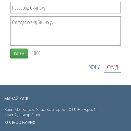
1000
ИЛГЭЭХ
ЭХЭНД
СҮҮЛД
МАНАЙ ХАЯГ
Хаяг: Монгол улс, Улаанбаатар хот, СБД 8-р хороо N
tower 7 давхар 8 тоот
ХОЛБОО БАРИХ