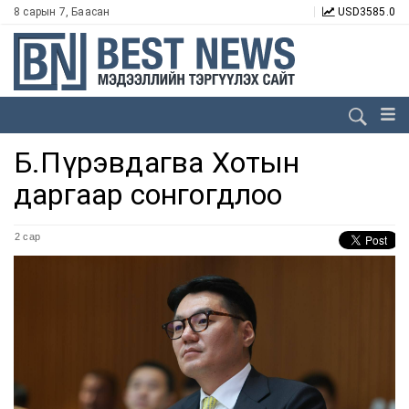
8 сарын 7, Баасан
USD
3585.0
Б.Пүрэвдагва Хотын
даргаар сонгогдлоо
2 сар