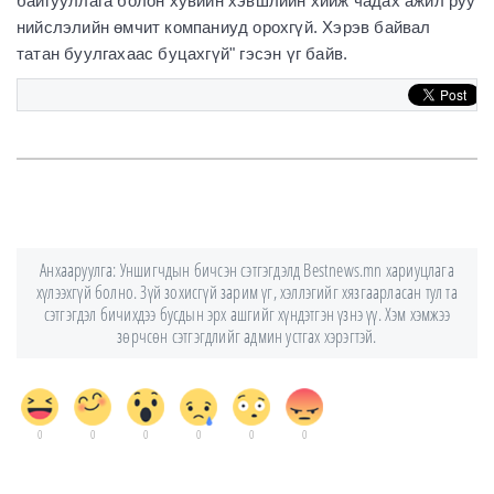
байгууллага болон хувийн хэвшлийн хийж чадах ажил руу
нийслэлийн өмчит компаниуд орохгүй. Хэрэв байвал
татан буулгахаас буцахгүй" гэсэн үг байв.
Анхааруулга: Уншигчдын бичсэн сэтгэгдэлд Bestnews.mn хариуцлага
хүлээхгүй болно. Зүй зохисгүй зарим үг, хэллэгийг хязгаарласан тул та
сэтгэгдэл бичихдээ бусдын эрх ашгийг хүндэтгэн үзнэ үү. Хэм хэмжээ
зөрчсөн сэтгэгдлийг админ устгах хэрэгтэй.
0
0
0
0
0
0