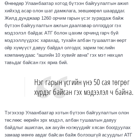
Өнөөдөр Улаанбаатар хотод бүтээн байгуулалтын ажил
хийхэд асар олон шат дамжлага, зөвшөөрөл шаарддаг.
Жилд дунджаар 1260 орчим гарын үсэг зурагдаж байж
бүтээн байгуулалтын ажлын даалгавар олгогддог гэх
мэдээлэл байдаг. АТГ болон цахим орчинд гарч буй
мэдээллүүдээс харахад, тухайн албан тушаалтан өөрт
ойр хүмүүст давуу байдал олгодог, зарим төслийн
компаниудаас “ашгийн 10 хувийг авна” гэх мэт нөхцөл
тавьдаг байсан гэх яриа бий.
Нэг гарын үсгийн үнэ 50 сая төгрөг
хүрдэг байсан гэх мэдээлэл ч байна.
Тэгэхээр Улаанбаатар хотын бүтээн байгуулалтын олон
төслөөс өөрийн эрх мэдэл, албан тушаалын давуу
байдлыг ашиглан, аж ахуйн нэгжүүдийг хясан боогдуулах
замаар мөнгө авдаг байсан байж болзошгүй асуудлыг АТГ