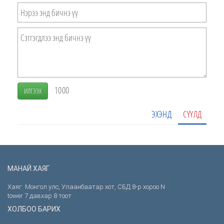
1000
ИЛГЭЭХ
ЭХЭНД
СҮҮЛД
МАНАЙ ХАЯГ
Хаяг: Монгол улс, Улаанбаатар хот, СБД 8-р хороо N
tower 7 давхар 8 тоот
ХОЛБОО БАРИХ