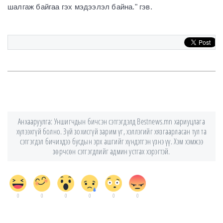
шалгаж байгаа гэх мэдээлэл байна." гэв.
Анхааруулга: Уншигчдын бичсэн сэтгэгдэлд Bestnews.mn хариуцлага
хүлээхгүй болно. Зүй зохисгүй зарим үг, хэллэгийг хязгаарласан тул та
сэтгэгдэл бичихдээ бусдын эрх ашгийг хүндэтгэн үзнэ үү. Хэм хэмжээ
зөрчсөн сэтгэгдлийг админ устгах хэрэгтэй.
0
0
0
0
0
0