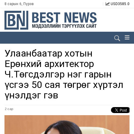
8 сарын 6, Пүрэв
USD
3585.0
Улаанбаатар хотын
Ерөнхий архитектор
Ч.Төгсдэлгэр нэг гарын
үсгээ 50 сая төгрөг хүртэл
үнэлдэг гэв
2 сар