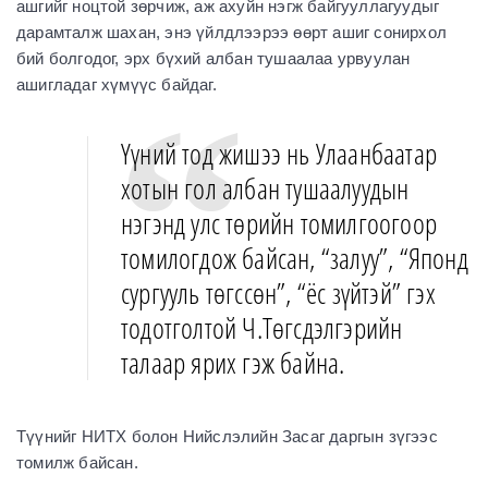
ашгийг ноцтой зөрчиж, аж ахуйн нэгж байгууллагуудыг
дарамталж шахан, энэ үйлдлээрээ өөрт ашиг сонирхол
бий болгодог, эрх бүхий албан тушаалаа урвуулан
ашигладаг хүмүүс байдаг.
Үүний тод жишээ нь Улаанбаатар
хотын гол албан тушаалуудын
нэгэнд улс төрийн томилгоогоор
томилогдож байсан, “залуу”, “Японд
сургууль төгссөн”, “ёс зүйтэй” гэх
тодотголтой Ч.Төгсдэлгэрийн
талаар ярих гэж байна.
Түүнийг НИТХ болон Нийслэлийн Засаг даргын зүгээс
томилж байсан.