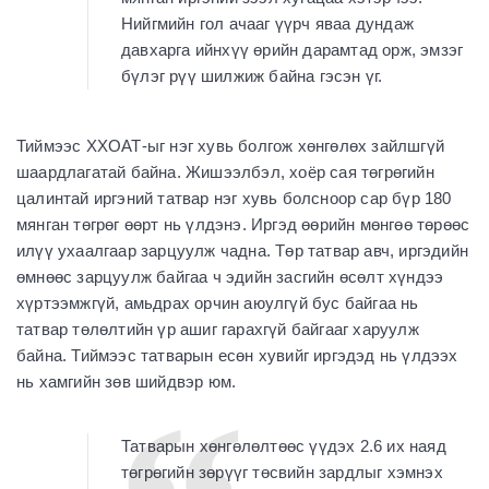
Нийгмийн гол ачааг үүрч яваа дундаж
давхарга ийнхүү өрийн дарамтад орж, эмзэг
бүлэг рүү шилжиж байна гэсэн үг.
Тиймээс ХХОАТ-ыг нэг хувь болгож хөнгөлөх зайлшгүй
шаардлагатай байна. Жишээлбэл, хоёр сая төгрөгийн
цалинтай иргэний татвар нэг хувь болсноор сар бүр 180
мянган төгрөг өөрт нь үлдэнэ. Иргэд өөрийн мөнгөө төрөөс
илүү ухаалгаар зарцуулж чадна. Төр татвар авч, иргэдийн
өмнөөс зарцуулж байгаа ч эдийн засгийн өсөлт хүндээ
хүртээмжгүй, амьдрах орчин аюулгүй бус байгаа нь
татвар төлөлтийн үр ашиг гарахгүй байгааг харуулж
байна. Тиймээс татварын есөн хувийг иргэдэд нь үлдээх
нь хамгийн зөв шийдвэр юм.
Татварын хөнгөлөлтөөс үүдэх 2.6 их наяд
төгрөгийн зөрүүг төсвийн зардлыг хэмнэх