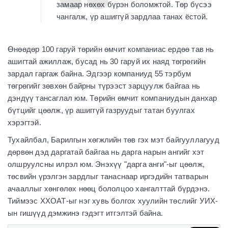
замаар нөхөх бүрэн боломжтой. Төр бүсээ
чангалж, үр ашиггүй зардлаа танах ёстой.
Өнөөдөр 100 гаруй төрийн өмчит компаниас ердөө тав нь
ашигтай ажиллаж, бусад нь 30 гаруй их наяд төгрөгийн
зардал гаргаж байна. Эдгээр компаниуд 55 тэрбум
төгрөгийг зөвхөн байрны түрээст зарцуулж байгаа нь
дэндүү тансаглал юм. Төрийн өмчит компаниудын данхар
бүтцийг цөөлж, үр ашиггүй газруудыг татан буулгах
хэрэгтэй.
Тухайлбал, Барилгын хөгжлийн төв гэх мэт байгууллагууд
дөрвөн дэд даргатай байгаа нь дарга нарын ангийг хэт
олшруулсны илрэл юм. Энэхүү "дарга анги"-ыг цөөлж,
төсвийн үрэлгэн зардлыг танаснаар иргэдийн татварын
ачааллыг хөнгөлөх нөөц бололцоо хангалттай бүрдэнэ.
Тиймээс ХХОАТ-ыг нэг хувь болгох хуулийн төслийг УИХ-
ын гишүүд дэмжинэ гэдэгт итгэлтэй байна.