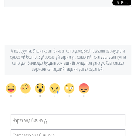
Анхааруулга: Уншигчдын бичсэн сэтгэгдэлд Bestnews.mn хариуцлага
хүлээхгүй болно. Зүй зохисгүй зарим үг, хэллэгийг хязгаарласан тул та
сэтгэгдэл бичихдээ бусдын эрх ашгийг хүндэтгэн үзнэ үү. Хэм хэмжээ
зөрчсөн сэтгэгдлийг админ устгах хэрэгтэй.
0
0
0
0
0
0