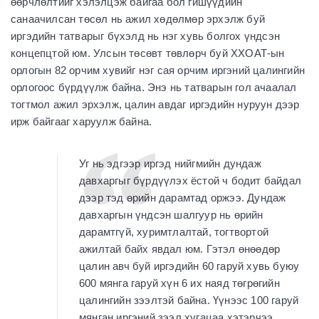
өөрчлөлтийг хэлэлцэж байгаа бол гишүүдийн
санаачилсан төсөл нь ажил хөдөлмөр эрхэлж буй
иргэдийн татварыг бүхэлд нь нэг хувь болгох үндсэн
концепцтой юм. Улсын төсөвт төвлөрч буй ХХОАТ-ын
орлогын 82 орчим хувийг нэг сая орчим иргэний цалингийн
орлогоос бүрдүүлж байна. Энэ нь татварын гол ачаалал
тогтмол ажил эрхэлж, цалин авдаг иргэдийн нуруун дээр
ирж байгааг харуулж байна.
Уг нь эдгээр иргэд нийгмийн дундаж
давхаргыг бүрдүүлэх ёстой ч бодит байдал
дээр тэд өрийн дарамтад оржээ. Дундаж
давхаргын үндсэн шалгуур нь өрийн
дарамтгүй, хуримтлалтай, тогтвортой
ажилтай байх явдал юм. Гэтэл өнөөдөр
цалин авч буй иргэдийн 60 гаруй хувь буюу
600 мянга гаруй хүн 6 их наяд төгрөгийн
цалингийн зээлтэй байна. Үүнээс 100 гаруй
мянган иргэний зээл хугацаа хэтэрчээ.