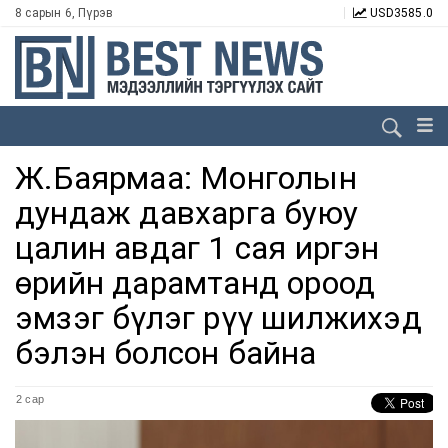
8 сарын 6, Пүрэв
USD
3585.0
Ж.Баярмаа: Монголын
дундаж давхарга буюу
цалин авдаг 1 сая иргэн
өрийн дарамтанд ороод
эмзэг бүлэг рүү шилжихэд
бэлэн болсон байна
2 сар