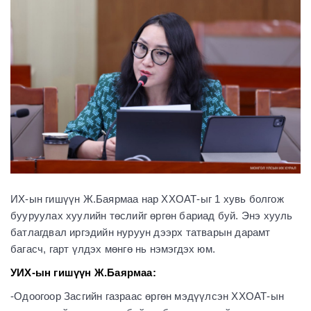
ИХ-ын гишүүн Ж.Баярмаа нар ХХОАТ-ыг 1 хувь болгож
бууруулах хуулийн төслийг өргөн бариад буй. Энэ хууль
батлагдвал иргэдийн нуруун дээрх татварын дарамт
багасч, гарт үлдэх мөнгө нь нэмэгдэх юм.
УИХ-ын гишүүн Ж.Баярмаа:
-Одоогоор Засгийн газраас өргөн мэдүүлсэн ХХОАТ-ын