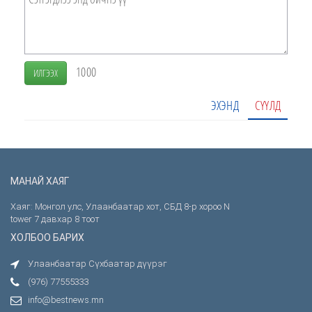
1000
ИЛГЭЭХ
ЭХЭНД
СҮҮЛД
МАНАЙ ХАЯГ
Хаяг: Монгол улс, Улаанбаатар хот, СБД 8-р хороо N
tower 7 давхар 8 тоот
ХОЛБОО БАРИХ
Улаанбаатар Сүхбаатар дүүрэг
(976) 77555333
info@bestnews.mn