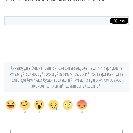
Анхааруулга: Уншигчдын бичсэн сэтгэгдэлд Bestnews.mn хариуцлага
хүлээхгүй болно. Зүй зохисгүй зарим үг, хэллэгийг хязгаарласан тул та
сэтгэгдэл бичихдээ бусдын эрх ашгийг хүндэтгэн үзнэ үү. Хэм хэмжээ
зөрчсөн сэтгэгдлийг админ устгах хэрэгтэй.
0
0
0
0
0
0