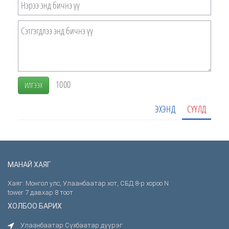
1000
ИЛГЭЭХ
ЭХЭНД
СҮҮЛД
МАНАЙ ХАЯГ
Хаяг: Монгол улс, Улаанбаатар хот, СБД 8-р хороо N
tower 7 давхар 8 тоот
ХОЛБОО БАРИХ
Улаанбаатар Сүхбаатар дүүрэг