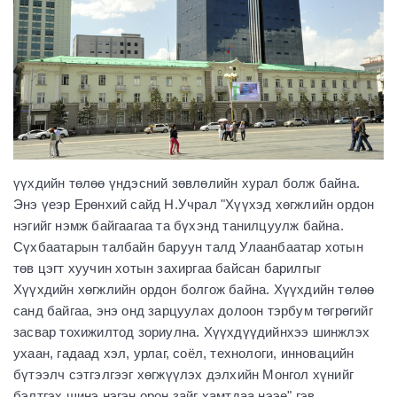
үүхдийн төлөө үндэсний зөвлөлийн хурал болж байна.
Энэ үеэр Ерөнхий сайд Н.Учрал "Хүүхэд хөгжлийн ордон
нэгийг нэмж байгаагаа та бүхэнд танилцуулж байна.
Сүхбаатарын талбайн баруун талд Улаанбаатар хотын
төв цэгт хуучин хотын захиргаа байсан барилгыг
Хүүхдийн хөгжлийн ордон болгож байна. Хүүхдийн төлөө
санд байгаа, энэ онд зарцуулах долоон тэрбум төгрөгийг
засвар тохижилтод зориулна. Хүүхдүүдийнхээ шинжлэх
ухаан, гадаад хэл, урлаг, соёл, технологи, инновацийн
бүтээлч сэтгэлгээг хөгжүүлэх дэлхийн Монгол хүнийг
бэлтгэх шинэ нэгэн орон зайг хамтдаа нээе" гэв.