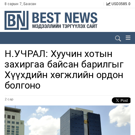
8 сарын 7, Баасан
USD
3585.0
Н.УЧРАЛ: Хуучин хотын
захиргаа байсан барилгыг
Хүүхдийн хөгжлийн ордон
болгоно
2 сар