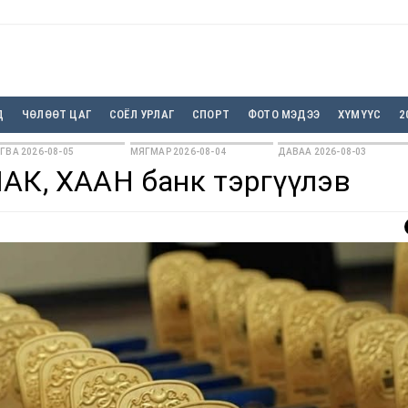
Д
ЧӨЛӨӨТ ЦАГ
СОЁЛ УРЛАГ
СПОРТ
ФОТО МЭДЭЭ
ХҮМҮҮС
2
ГВА 2026-08-05
МЯГМАР 2026-08-04
ДАВАА 2026-08-03
МАК, ХААН банк тэргүүлэв