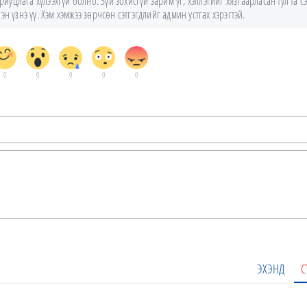
уцлага хүлээхгүй болно. Зүй зохисгүй зарим үг, хэллэгийг хязгаарласан тул та сэ
н үзнэ үү. Хэм хэмжээ зөрчсөн сэтгэгдлийг админ устгах хэрэгтэй.
0
0
0
0
0
ЭХЭНД
С