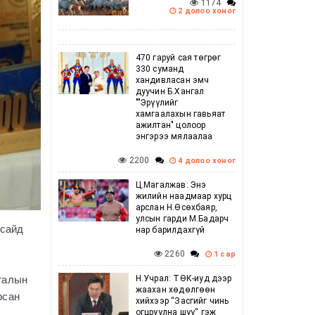
1174
2 долоо хоног
470 гаруй сая төгрөг
330 суманд
хандивласан эмч
дуучин Б.Хангал
""Эрүүлийг
хамгаалахын гавьяат
ажилтан" цолоор
энгэрээ мялаалаа
2200
4 долоо хоног
Ц.Магалжав: Энэ
жилийн наадмаар хурц
арслан Н.Өсөхбаяр,
улсын гарди М.Бадарч
 сайд
нар барилдахгүй
2260
1 сар
Н.Учрал: ТӨК-иуд дээр
тгалын
жаахан хөдөлгөөн
рсан
хийхээр “Засгийг чинь
огцруулна шүү“ гэж