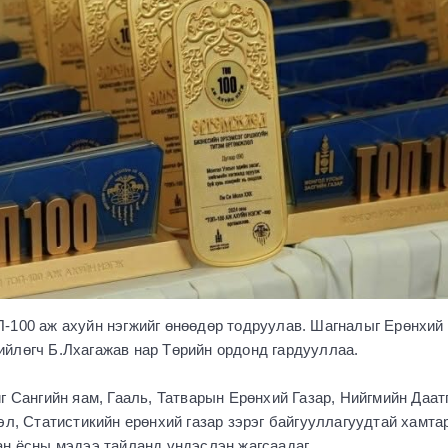
-100 аж ахуйн нэгжийг өнөөдөр тодруулав. Шагналыг Ерөнхий
йлөгч Б.Лхагажав нар Төрийн ордонд гардууллаа.
г Сангийн яам, Гааль, Татварын Ерөнхий Газар, Нийгмийн Даа
эл, Статистикийн ерөнхий газар зэрэг байгууллагуудтай хамта
ан ёсны мэдээ тайланд үндэслэн жагсаадаг.