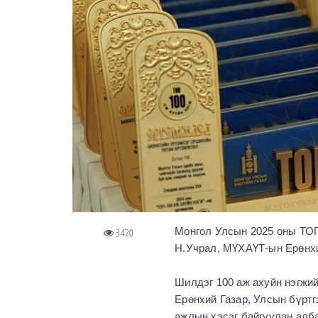
Монгол Улсын 2025 оны ТОП
3420
Н.Учрал, МҮХАҮТ-ын Ерөнхи
Шилдэг 100 аж ахуйн нэгжий
Ерөнхий Газар, Улсын бүртг
ажлын хэсэг байгуулан алб