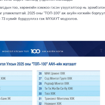
лагсдын тоо, хөрөнгийн хэмжээ гэсэн үзүүлэлтээр нь эрэмбэлэ
аг уламжлалтай. 2025 оны "ТОП-100" аж ахуйн нэгжийн борлуу
ий 73 хувийг бүрдүүллээ гэж МҮХАҮТ мэдээлэв.