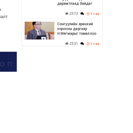
дарамтлаад байдаг
н
2573
1 сар
лалт
Сонгуулийн ерөнхий
хорооны даргаар
Н.Мягмарыг томиллоо
2531
1 сар
Говийн бүсийн
зөвлөлдөх уулзалт
амжилттай боллоо
2525
1 сар
Г.Дамдинням: Баяр
наадмын үеэр
шатахууны хомсдол
үүсэхгүй, нөөц
хангалттай байгаа
2637
1 сар
УИХ-ын дарга
С.Бямбацогт ХБНГУ-ын