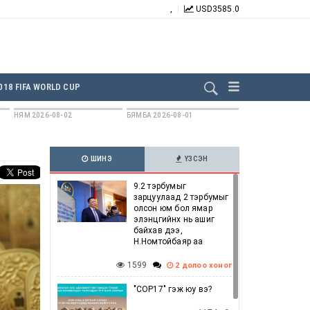
,
USD
3585.0
БИДНИЙГ ДАГААРАЙ:
018 FIFA WORLD CUP
НЯМ 2026-08-02
БЯМБА 2026-08-01
ШИНЭ
ҮЗСЭН
9.2 тэрбумыг
зарцуулаад 2 тэрбумыг
олсон юм бол ямар
элэнцгийнх нь ашиг
байхав дээ,
Н.Номтойбаяр аа
1599
2 долоо хоног
"COP17" гэж юу вэ?