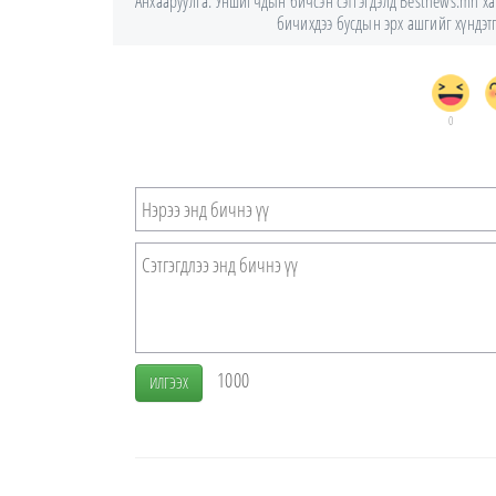
Анхааруулга: Уншигчдын бичсэн сэтгэгдэлд Bestnews.mn хари
бичихдээ бусдын эрх ашгийг хүндэтгэ
0
1000
ИЛГЭЭХ