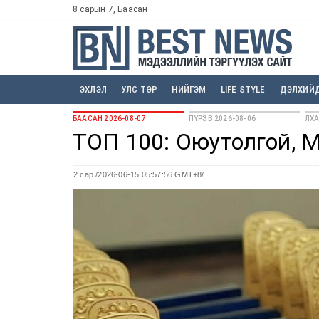
8 сарын 7, Баасан
ЭХЛЭЛ
УЛС ТӨР
НИЙГЭМ
LIFE STYLE
ДЭЛХИЙ
БААСАН 2026-08-07
ПҮРЭВ 2026-08-06
ЛХА
ТОП 100: Оюутолгой, 
2 сар
/2026-06-15 05:57:56 GMT+8/