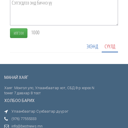
1000
ИЛГЭЭХ
ЭХЭНД
СҮҮЛД
МАНАЙ ХАЯГ
Хаяг: Монгол улс, Улаанбаатар хот, СБД 8-р хороо N
tower 7 давхар 8 тоот
ХОЛБОО БАРИХ
Улаанбаатар Сүхбаатар дүүрэг
(976) 77555333
info@bestnews.mn