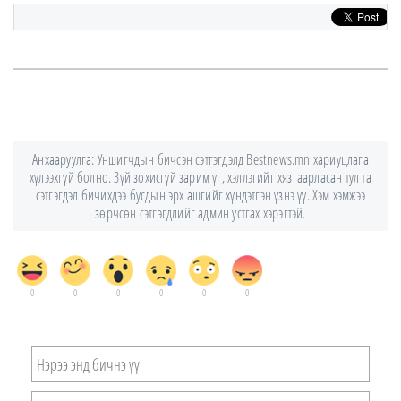
Анхааруулга: Уншигчдын бичсэн сэтгэгдэлд Bestnews.mn хариуцлага
хүлээхгүй болно. Зүй зохисгүй зарим үг, хэллэгийг хязгаарласан тул та
сэтгэгдэл бичихдээ бусдын эрх ашгийг хүндэтгэн үзнэ үү. Хэм хэмжээ
зөрчсөн сэтгэгдлийг админ устгах хэрэгтэй.
0
0
0
0
0
0