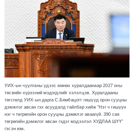
УИХ-ын чуулганы үдээс өмнөх хуралдаанаар 2027 оны
төсвийн хүрээний мэдэгдлийг хэлэлцэв. Хуралдааны
төгсгөлд УИХ-ын дарга С.Бямбацогт гишүүд орон сууцны
дэмжлэг авсан гэх асуудалд тайлбар хийж "Нэг ч гишүүн
нэг ч төгрөгийн орон сууцны дэмжлэг аваагүй. 390 сая
төгрөгийн дэмжлэг авсан гэдэг мэдээлэл ХУДЛАА ШҮҮ"
гэсэн юм.