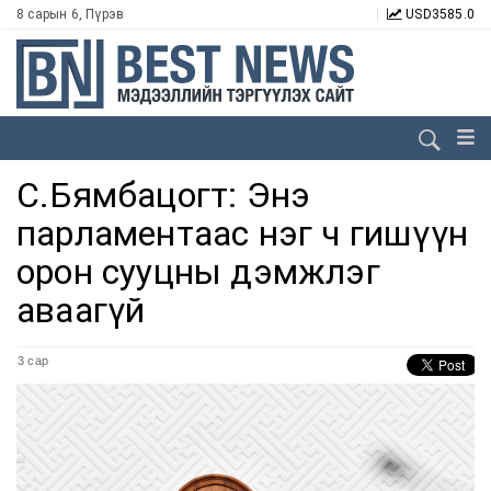
8 сарын 6, Пүрэв
USD
3585.0
С.Бямбацогт: Энэ
парламентаас нэг ч гишүүн
орон сууцны дэмжлэг
аваагүй
3 сар