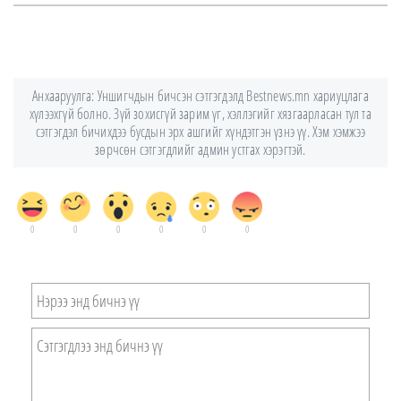
Анхааруулга: Уншигчдын бичсэн сэтгэгдэлд Bestnews.mn хариуцлага
хүлээхгүй болно. Зүй зохисгүй зарим үг, хэллэгийг хязгаарласан тул та
сэтгэгдэл бичихдээ бусдын эрх ашгийг хүндэтгэн үзнэ үү. Хэм хэмжээ
зөрчсөн сэтгэгдлийг админ устгах хэрэгтэй.
0
0
0
0
0
0