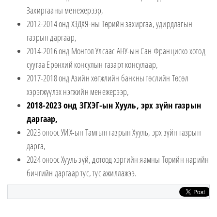
Захиргааны менежерээр,
2012-2014 онд ХЗДХЯ-ны Төрийн захиргаа, удирдлагын
газрын даргаар,
2014-2016 онд Монгол Улсаас АНУ-ын Сан Франциско хотод
суугаа Ерөнхий консулын газарт консулаар,
2017-2018 онд Азийн хөгжлийн банкны төслийн Төсөл
хэрэгжүүлэх нэгжийн менежерээр,
2018-2023 онд ЗГХЭГ-ын Хууль, эрх зүйн газрын
даргаар,
2023 оноос УИХ-ын Тамгын газрын Хууль, эрх зүйн газрын
дарга,
2024 оноос Хууль зүй, дотоод хэргийн яамны Төрийн нарийн
бичгийн даргаар тус, тус ажиллажээ.