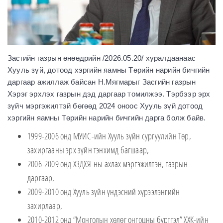
Засгийн газрын өнөөдрийн /2026.05.20/ хуралдаанаас
Хууль зүй, дотоод хэргийн яамны Төрийн нарийн бичгийн
даргаар ажиллаж байсан Н.Мягмарыг Засгийн газрын
Хэрэг эрхлэх газрын дэд даргаар томилжээ. Тэрбээр эрх
зүйч мэргэжилтэй бөгөөд 2024 оноос Хууль зүй дотоод
хэргийн яамны Төрийн нарийн бичгийн дарга болж байв.
1999-2006 онд МУИС-ийн Хууль зүйн сургуулийн Төр,
захиргааны эрх зүйн тэнхимд багшаар,
2006-2009 онд ХЗДХЯ-ны ахлах мэргэжилтэн, газрын
даргаар,
2009-2010 онд Хууль зүйн үндэсний хүрээлэнгийн
захирлаар,
2010-2012 онд “Монголын хөлөг онгоцны бүртгэл” ХХК-ийн