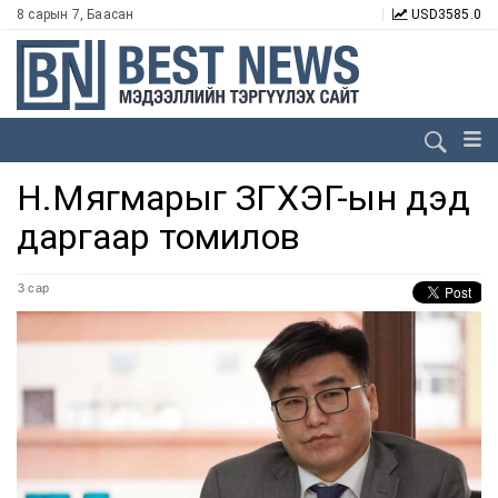
8 сарын 7, Баасан
USD
3585.0
Н.Мягмарыг ЗГХЭГ-ын дэд
даргаар томилов
3 сар