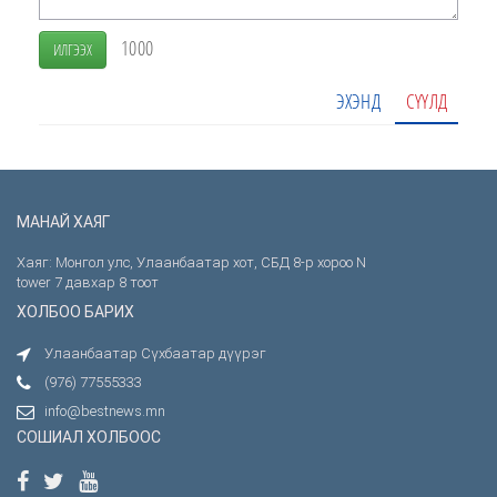
1000
ИЛГЭЭХ
ЭХЭНД
СҮҮЛД
МАНАЙ ХАЯГ
Хаяг: Монгол улс, Улаанбаатар хот, СБД 8-р хороо N
tower 7 давхар 8 тоот
ХОЛБОО БАРИХ
Улаанбаатар Сүхбаатар дүүрэг
(976) 77555333
info@bestnews.mn
СОШИАЛ ХОЛБООС