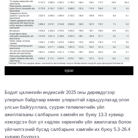
зураг
Бодит цалингийн индексийг 2025 оны дөрөвдүгээр
улирлын байдлаар өмнөх улиралтай харьцуулахад олон
улсын байгууллага, суурин төлөөлөгчийн үйл
ажиллагааны салбарынх хамгийн их буюу 13.3 хувиар
нэмэгдсэн бол үл хөдлөх хөрөнгийн үйл ажиллагаа болон
үйлчилгээний бусад салбарынх хамгийн их буюу 5.3-26.4
хувиар буурчээ.