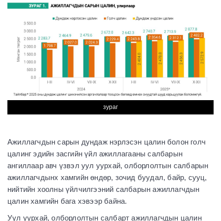
зураг
Ажиллагчдын сарын дундаж нэрлэсэн цалин болон голч
цалинг эдийн засгийн үйл ажиллагааны салбарын
ангиллаар авч үзвэл уул уурхай, олборлолтын салбарын
ажиллагчдынх хамгийн өндөр, зочид буудал, байр, сууц,
нийтийн хоолны үйлчилгээний салбарын ажиллагчдын
цалин хамгийн бага хэвээр байна.
Уул уурхай, олборлолтын салбарт ажиллагчдын цалин