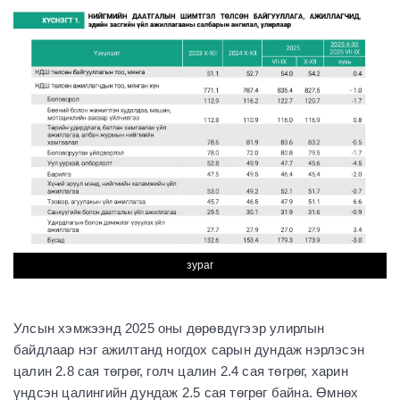
зураг
Улсын хэмжээнд 2025 оны дөрөвдүгээр улирлын
байдлаар нэг ажилтанд ногдох сарын дундаж нэрлэсэн
цалин 2.8 сая төгрөг, голч цалин 2.4 сая төгрөг, харин
үндсэн цалингийн дундаж 2.5 сая төгрөг байна. Өмнөх