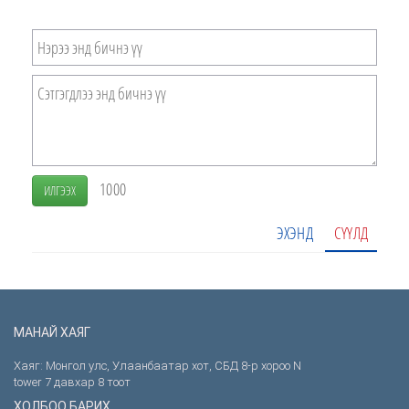
1000
ИЛГЭЭХ
ЭХЭНД
СҮҮЛД
МАНАЙ ХАЯГ
Хаяг: Монгол улс, Улаанбаатар хот, СБД 8-р хороо N
tower 7 давхар 8 тоот
ХОЛБОО БАРИХ