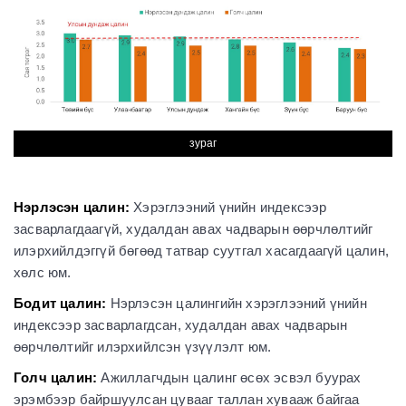
зураг
Нэрлэсэн цалин:
Хэрэглээний үнийн индексээр
засварлагдаагүй, худалдан авах чадварын өөрчлөлтийг
илэрхийлдэггүй бөгөөд татвар суутгал хасагдаагүй цалин,
хөлс юм.
Бодит цалин:
Нэрлэсэн цалингийн хэрэглээний үнийн
индексээр засварлагдсан, худалдан авах чадварын
өөрчлөлтийг илэрхийлсэн үзүүлэлт юм.
Голч цалин:
Ажиллагчдын цалинг өсөх эсвэл буурах
эрэмбээр байршуулсан цувааг таллан хувааж байгаа