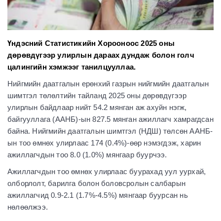
Үндэсний Статистикийн Хорооноос 2025 оны
дөрөвдүгээр улирлын дараах дундаж болон голч
цалингийн хэмжээг танилцууллаа.
Нийгмийн даатгалын ерөнхий газрын нийгмийн даатгалын
шимтгэл төлөлтийн тайланд 2025 оны дөрөвдүгээр
улирлын байдлаар нийт 54.2 мянган аж ахуйн нэгж,
байгууллага (ААНБ)-ын 827.5 мянган ажиллагч хамрагдсан
байна. Нийгмийн даатгалын шимтгэл (НДШ) төлсөн ААНБ-
ын тоо өмнөх улирлаас 174 (0.4%)-өөр нэмэгдэж, харин
ажиллагчдын тоо 8.0 (1.0%) мянгаар буурчээ.
Ажиллагчдын тоо өмнөх улирлаас буурахад уул уурхай,
олборлолт, барилга болон боловсролын салбарын
ажиллагчид 0.9-2.1 (1.7%-4.5%) мянгаар буурсан нь
нөлөөлжээ.