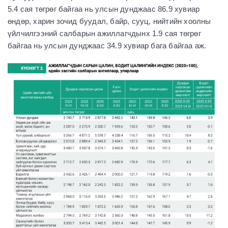
5.4 сая төгрөг байгаа нь улсын дунджаас 86.9 хувиар
өндөр, харин зочид буудал, байр, сууц, нийтийн хоолны
үйлчилгээний салбарын ажиллагчдынх 1.9 сая төгрөг
байгаа нь улсын дунджаас 34.9 хувиар бага байгаа аж.