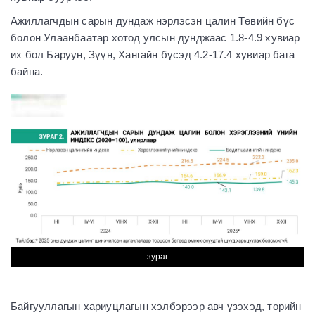
Ажиллагчдын сарын дундаж нэрлэсэн цалин Төвийн бүс
болон Улаанбаатар хотод улсын дунджаас 1.8-4.9 хувиар
их бол Баруун, Зүүн, Хангайн бүсэд 4.2-17.4 хувиар бага
байна.
зураг
Байгууллагын хариуцлагын хэлбэрээр авч үзэхэд, төрийн