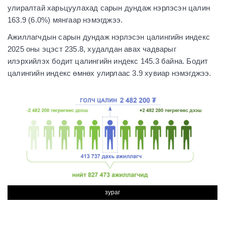
улиралтай харьцуулахад сарын дундаж нэрлэсэн цалин
163.9 (6.0%) мянгаар нэмэгджээ.
Ажиллагчдын сарын дундаж нэрлэсэн цалингийн индекс
2025 оны эцэст 235.8, худалдан авах чадварыг
илэрхийлэх бодит цалингийн индекс 145.3 байна. Бодит
цалингийн индекс өмнөх улирлаас 3.9 хувиар нэмэгджээ.
зураг