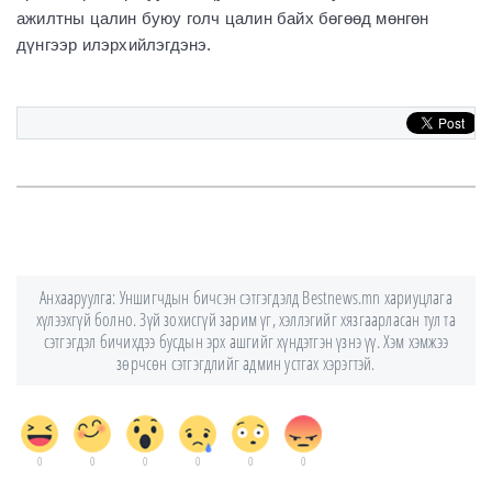
ажилтны цалин буюу голч цалин байх бөгөөд мөнгөн
дүнгээр илэрхийлэгдэнэ.
Анхааруулга: Уншигчдын бичсэн сэтгэгдэлд Bestnews.mn хариуцлага
хүлээхгүй болно. Зүй зохисгүй зарим үг, хэллэгийг хязгаарласан тул та
сэтгэгдэл бичихдээ бусдын эрх ашгийг хүндэтгэн үзнэ үү. Хэм хэмжээ
зөрчсөн сэтгэгдлийг админ устгах хэрэгтэй.
0
0
0
0
0
0