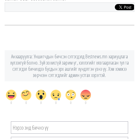
Анхааруулга: Уншигчдын бичсэн сэтгэгдэлд Bestnews.mn хариуцлага
хүлээхгүй болно. Зүй зохисгүй зарим үг, хэллэгийг хязгаарласан тул та
сэтгэгдэл бичихдээ бусдын эрх ашгийг хүндэтгэн үзнэ үү. Хэм хэмжээ
зөрчсөн сэтгэгдлийг админ устгах хэрэгтэй.
0
0
0
0
0
0