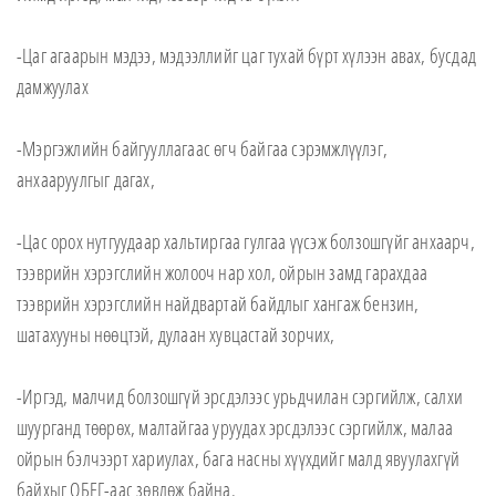
-Цаг агаарын мэдээ, мэдээллийг цаг тухай бүрт хүлээн авах, бусдад
дамжуулах
-Мэргэжлийн байгууллагаас өгч байгаа сэрэмжлүүлэг,
анхааруулгыг дагах,
-Цас орох нутгуудаар хальтиргаа гулгаа үүсэж болзошгүйг анхаарч,
тээврийн хэрэгслийн жолооч нар хол, ойрын замд гарахдаа
тээврийн хэрэгслийн найдвартай байдлыг хангаж бензин,
шатахууны нөөцтэй, дулаан хувцастай зорчих,
-Иргэд, малчид болзошгүй эрсдэлээс урьдчилан сэргийлж, салхи
шуурганд төөрөх, малтайгаа уруудах эрсдэлээс сэргийлж, малаа
ойрын бэлчээрт хариулах, бага насны хүүхдийг малд явуулахгүй
байхыг ОБЕГ-аас зөвлөж байна.