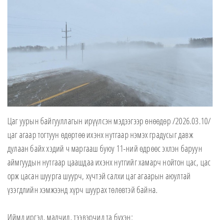
Цаг уурын байгууллагын ирүүлсэн мэдээгээр өнөөдөр /2026.03.10/
цаг агаар тогтуун өдөртөө ихэнх нутгаар нэмэх градусыг давж
дулаан байх хэдий ч маргааш буюу 11-ний өдрөөс эхлэн баруун
аймгуудын нутгаар цаашдаа ихэнх нутгийг хамарч нойтон цас, цас
орж цасан шуурга шуурч, хүчтэй салхи цаг агаарын аюултай
үзэгдлийн хэмжээнд хүрч шуурах төлөвтэй байна.
Иймд иргэд, малчид, тээвэрчид та бүхэн: