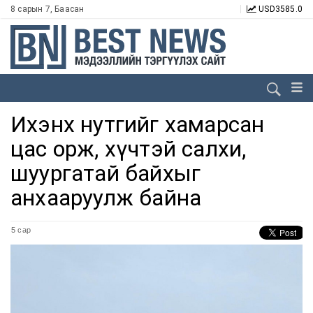
8 сарын 7, Баасан
USD
3585.0
Ихэнх нутгийг хамарсан
цас орж, хүчтэй салхи,
шуургатай байхыг
анхааруулж байна
5 сар