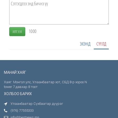
1000
ИЛГЭЭХ
ЭХЭНД
СҮҮЛД
МАНАЙ ХАЯГ
Хаяг: Монгол улс, Улаанбаатар хот, СБД 8-р хороо N
tower 7 давхар 8 тоот
ХОЛБОО БАРИХ
Улаанбаатар Сүхбаатар дүүрэг
(976) 77555333
info@bestnews.mn