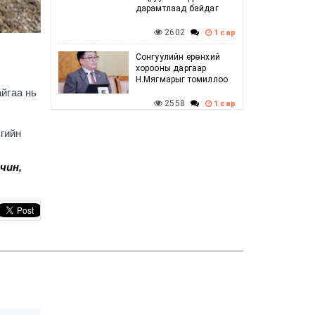
дарамтлаад байдаг
2602
1 сар
Сонгуулийн ерөнхий
хорооны даргаар
Н.Мягмарыг томиллоо
йгаа нь
2558
1 сар
Говийн бүсийн
агийн
зөвлөлдөх уулзалт
амжилттай боллоо
чин,
2549
1 сар
Г.Дамдинням: Баяр
наадмын үеэр
шатахууны хомсдол
үүсэхгүй, нөөц
хангалттай байгаа
2662
1 сар
УИХ-ын дарга
С.Бямбацогт ХБНГУ-ын