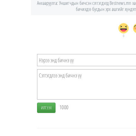
Анхааруулга: Уншигчдын бичсэн сэтгэгдэлд Bestnews.mn хари
бичихдээ бусдын эрх ашгийг хүндэтгэ
0
1000
ИЛГЭЭХ