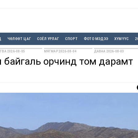
Д
ЧӨЛӨӨТ ЦАГ
СОЁЛ УРЛАГ
СПОРТ
ФОТО МЭДЭЭ
ХҮМҮҮС
2
ГВА 2026-08-05
МЯГМАР 2026-08-04
ДАВАА 2026-08-03
л байгаль орчинд том дарамт