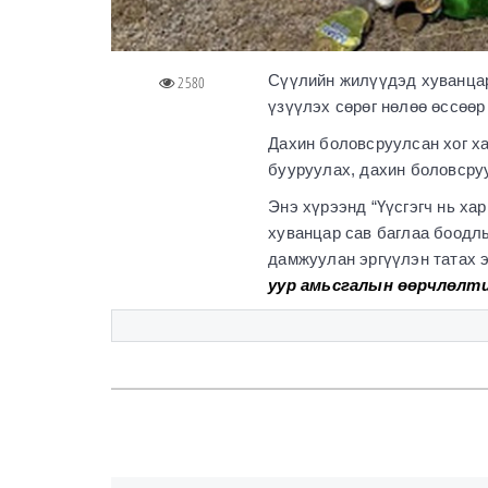
Сүүлийн жилүүдэд хуванцар
2580
үзүүлэх сөрөг нөлөө өссөөр
Дахин боловсруулсан хог ха
бууруулах, дахин боловсру
Энэ хүрээнд “Үүсгэгч нь ха
хуванцар сав баглаа боодлы
дамжуулан эргүүлэн татах 
уур амьсгалын өөрчлөлти