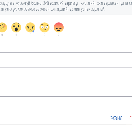
уцлага хүлээхгүй болно. Зүй зохисгүй зарим үг, хэллэгийг хязгаарласан тул та сэ
н үзнэ үү. Хэм хэмжээ зөрчсөн сэтгэгдлийг админ устгах хэрэгтэй.
0
0
0
0
0
ЭХЭНД
С