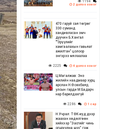
1194
2 долоо хоног
470 гаруй сая төгрөг
330 суманд
хандивласан эмч
дуучин Б.Хангал
""Эрүүлийг
хамгаалахын гавьяат
ажилтан" цолоор
энгэрээ мялаалаа
2225
4 долоо хоног
Ц.Магалжав: Энэ
жилийн наадмаар хурц
арслан Н.Өсөхбаяр,
улсын гарди М.Бадарч
нар барилдахгүй
2286
1 сар
Н.Учрал: ТӨК-иуд дээр
жаахан хөдөлгөөн
хийхээр “Засгийг чинь
огцруулна шүү“ гэж