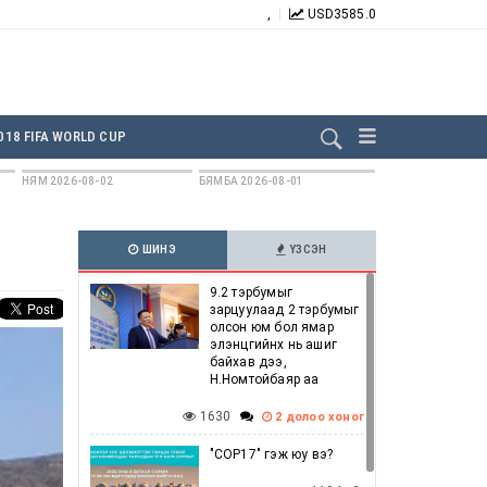
,
USD
3585.0
БИДНИЙГ ДАГААРАЙ:
018 FIFA WORLD CUP
НЯМ 2026-08-02
БЯМБА 2026-08-01
ШИНЭ
ҮЗСЭН
9.2 тэрбумыг
зарцуулаад 2 тэрбумыг
олсон юм бол ямар
элэнцгийнх нь ашиг
байхав дээ,
Н.Номтойбаяр аа
1630
2 долоо хоног
"COP17" гэж юу вэ?