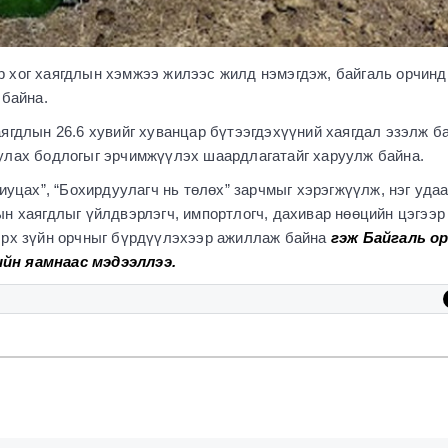
 хог хаягдлын хэмжээ жилээс жилд нэмэгдэж, байгаль орчинд
 байна.
ягдлын 26.6 хувийг хуванцар бүтээгдэхүүний хаягдал эзэлж ба
улах бодлогыг эрчимжүүлэх шаардлагатайг харуулж байна.
риуцах”, “Бохирдуулагч нь төлөх” зарчмыг хэрэгжүүлж, нэг уда
н хаягдлыг үйлдвэрлэгч, импортлогч, дахивар нөөцийн цэгээр
эрх зүйн орчныг бүрдүүлэхээр ажиллаж байна
гэж Байгаль ор
йн яамнаас мэдээллээ.