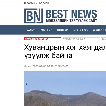
8 сарын 7, Баасан
ЭХЛЭЛ
УЛС ТӨР
НИЙГЭМ
LIFE STYLE
ДЭЛХИЙ
БААСАН 2026-08-07
ПҮРЭВ 2026-08-06
ЛХА
Хуванцрын хог хаягда
үзүүлж байна
6 сар
/2026-02-03 06:28:20 GMT+8/