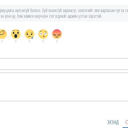
уцлага хүлээхгүй болно. Зүй зохисгүй зарим үг, хэллэгийг хязгаарласан тул та сэ
н үзнэ үү. Хэм хэмжээ зөрчсөн сэтгэгдлийг админ устгах хэрэгтэй.
0
0
0
0
0
ЭХЭНД
С