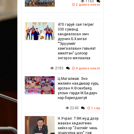
1160
2 долоо хоног
470 гаруй сая төгрөг
330 суманд
хандивласан эмч
дуучин Б.Хангал
""Эрүүлийг
хамгаалахын гавьяат
ажилтан" цолоор
энгэрээ мялаалаа
2183
4 долоо хоног
Ц.Магалжав: Энэ
жилийн наадмаар хурц
арслан Н.Өсөхбаяр,
улсын гарди М.Бадарч
нар барилдахгүй
2243
1 сар
Н.Учрал: ТӨК-иуд дээр
жаахан хөдөлгөөн
хийхээр “Засгийг чинь
огцруулна шүү“ гэж