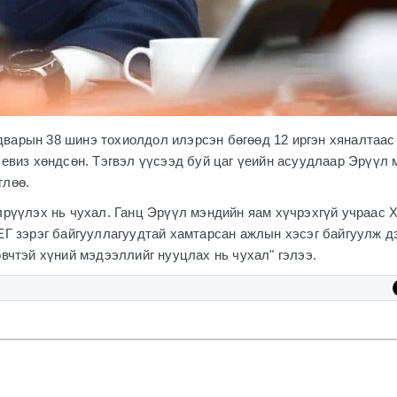
варын 38 шинэ тохиолдол илэрсэн бөгөөд 12 иргэн хяналтаас
левиз хөндсөн. Тэгвэл үүсээд буй цаг үеийн асуудлаар Эрүүл
глөө.
лрүүлэх нь чухал. Ганц Эрүүл мэндийн яам хүчрэхгүй учраас 
ЕГ зэрэг байгууллагуудтай хамтарсан ажлын хэсэг байгуулж д
өвчтэй хүний мэдээллийг нууцлах нь чухал" гэлээ.