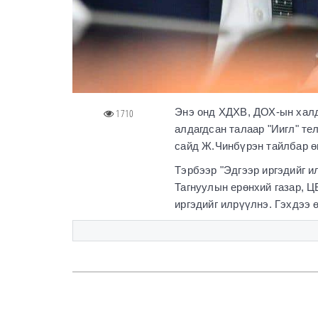
Энэ онд ХДХВ, ДОХ-ын халд
1710
алдагдсан талаар "Иигл" те
сайд Ж.Чинбүрэн тайлбар ө
Тэрбээр "Эдгээр иргэдийг и
Тагнуулын ерөнхий газар, Ц
иргэдийг илрүүлнэ. Гэхдээ 