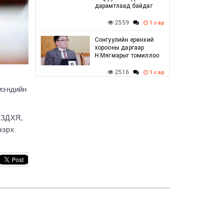
дарамтлаад байдаг
2559
1 сар
Сонгуулийн ерөнхий
хорооны даргаар
Н.Мягмарыг томиллоо
2516
1 сар
 мэндийн
Говийн бүсийн
зөвлөлдөх уулзалт
амжилттай боллоо
ХЗДХЯ,
2510
1 сар
ээрх
Г.Дамдинням: Баяр
наадмын үеэр
шатахууны хомсдол
үүсэхгүй, нөөц
хангалттай байгаа
2623
1 сар
УИХ-ын дарга
С.Бямбацогт ХБНГУ-ын