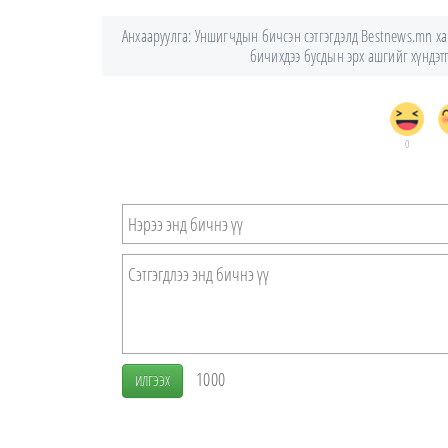
Анхааруулга: Уншигчдын бичсэн сэтгэгдэлд Bestnews.mn хари
бичихдээ бусдын эрх ашгийг хүндэтгэ
0
1000
ИЛГЭЭХ