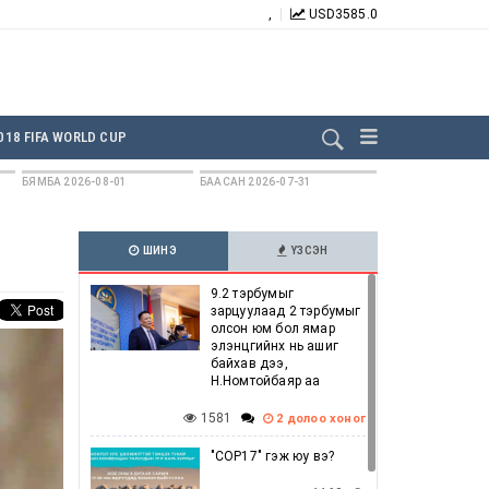
,
USD
3585.0
БИДНИЙГ ДАГААРАЙ:
018 FIFA WORLD CUP
БЯМБА 2026-08-01
БААСАН 2026-07-31
ШИНЭ
ҮЗСЭН
9.2 тэрбумыг
зарцуулаад 2 тэрбумыг
олсон юм бол ямар
элэнцгийнх нь ашиг
байхав дээ,
Н.Номтойбаяр аа
1581
2 долоо хоног
"COP17" гэж юу вэ?