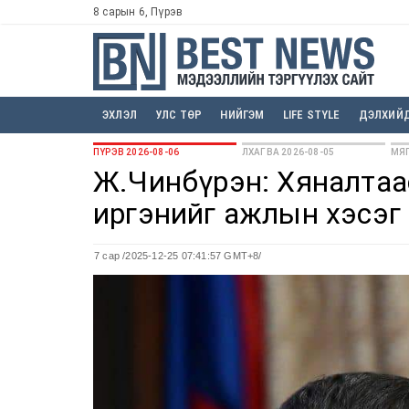
8 сарын 6, Пүрэв
ЭХЛЭЛ
УЛС ТӨР
НИЙГЭМ
LIFE STYLE
ДЭЛХИЙ
ПҮРЭВ 2026-08-06
ЛХАГВА 2026-08-05
МЯГ
Ж.Чинбүрэн: Хяналтаа
иргэнийг ажлын хэсэг
7 сар
/2025-12-25 07:41:57 GMT+8/