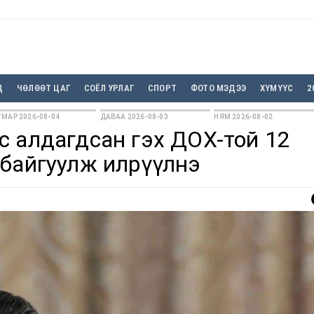
Д
ЧӨЛӨӨТ ЦАГ
СОЁЛ УРЛАГ
СПОРТ
ФОТО МЭДЭЭ
ХҮМҮҮС
2
МАР 2026-08-04
ДАВАА 2026-08-03
НЯМ 2026-08-02
с алдагдсан гэх ДОХ-той 12
 байгуулж илрүүлнэ