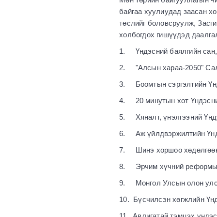
байгаа хуулиудад заасан хо
төслийг боловсруулж, Засг
холбогдох гишүүдэд даалга
1. Үндэсний баялгийн сан,
2. "Алсын хараа-2050" Сал
3. Боомтын сэргэлтийн Үн
4. 20 минутын хот Үндэсн
5. Хяналт, үнэлгээний Үнд
6. Аж үйлдвэржилтийн Үнд
7. Шинэ хоршоо хөдөлгөөни
8. Эрчим хүчний реформыг
9. Монгол Улсын олон улс 
10. Бүсчилсэн хөгжлийн Үн
11. Авлигатай тэмцэх үндэ