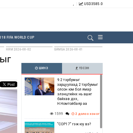
,
USD
3585.0
БИДНИЙГ ДАГААРАЙ:
018 FIFA WORLD CUP
НЯМ 2026-08-02
БЯМБА 2026-08-01
рыг
ШИНЭ
ҮЗСЭН
9.2 тэрбумыг
зарцуулаад 2 тэрбумыг
олсон юм бол ямар
элэнцгийнх нь ашиг
байхав дээ,
Н.Номтойбаяр аа
1599
2 долоо хоног
"COP17" гэж юу вэ?