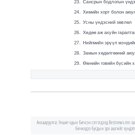
23. Сансрын бодлогын үндэ
24. Химийн хорт болон аюу
25. Усны үндэсний зөвлөл
26. Хөдөө аж ахуйн гаралта
27. Нийгмийн эрүүл мэндий
28. Замын хөдөлгөөний аюу
29. Өмнийн говийн бүсийн 
Анхааруулга: Уншигчдын бичсэн сэтгэгдэлд Bestnews.mn хари
бичихдээ бусдын эрх ашгийг хүндэтгэ