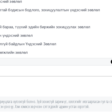
сний зөвлөл
лтай бодисын бодлого, зохицуулалтын үндэсний зөвлөл
й бараа, түүхий эдийн биржийн зохицуулах зөвлөл
н үндэсний зөвлөл
лгүй байдлын Үндэсний Зөвлөл
хөгжлийн зөвлөл
уцлага хүлээхгүй болно. Зүй зохисгүй зарим үг, хэллэгийг хязгаарласан тул та сэ
н үзнэ үү. Хэм хэмжээ зөрчсөн сэтгэгдлийг админ устгах хэрэгтэй.