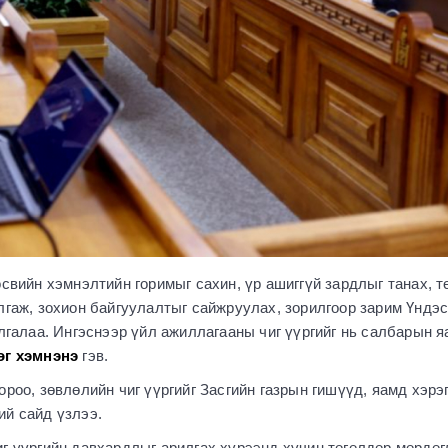
өсвийн хэмнэлтийн горимыг сахин, үр ашиггүй зардлыг танах, т
лгаж, зохион байгуулалтыг сайжруулах, зорилгоор зарим Үндэ
лгалаа. Ингэснээр үйл ажиллагааны чиг үүргийг нь салбарын 
рөг хэмнэнэ
гэв.
ороо, зөвлөлийн чиг үүргийг Засгийн газрын гишүүд, яамд хэр
ий сайд үзлээ.
г үүргийн давхардлыг арилгах хүрээнд хүчин төгөлдөр мөрдө