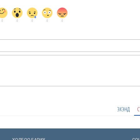
0
0
0
0
0
ЭХЭНД
С
ХОЛБОО БАРИХ
СО