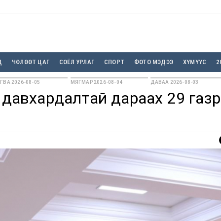
Д
ЧӨЛӨӨТ ЦАГ
СОЁЛ УРЛАГ
СПОРТ
ФОТО МЭДЭЭ
ХҮМҮҮС
2
ГВА 2026-08-05
МЯГМАР 2026-08-04
ДАВАА 2026-08-03
н давхардалтай дараах 29 газ