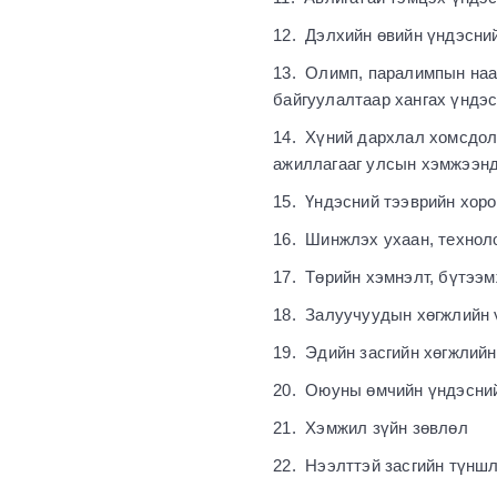
12. Дэлхийн өвийн үндэсни
13. Олимп, паралимпын наа
байгуулалтаар хангах үндэ
14. Хүний дархлал хомсдол
ажиллагааг улсын хэмжээнд
15. Үндэсний тээврийн хор
16. Шинжлэх ухаан, технол
17. Төрийн хэмнэлт, бүтээ
18. Залуучуудын хөгжлийн 
19. Эдийн засгийн хөгжлийн
20. Оюуны өмчийн үндэсни
21. Хэмжил зүйн зөвлөл
22. Нээлттэй засгийн түнш