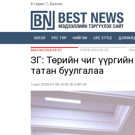
8 сарын 7, Баасан
ЭХЛЭЛ
УЛС ТӨР
НИЙГЭМ
LIFE STYLE
ДЭЛХИЙ
БААСАН 2026-08-07
ПҮРЭВ 2026-08-06
ЛХА
ЗГ: Төрийн чиг үүргий
татан буулгалаа
1 жил
/2025-07-09 13:05:30 GMT+8/