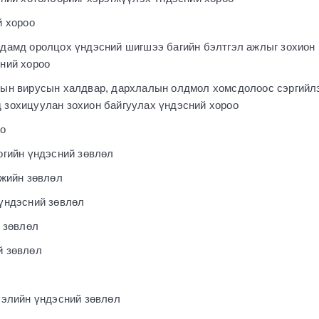
й хороо
дамд оролцох үндэсний шигшээ багийн бэлтгэл ажлыг зохион
сний хороо
ын вирусын халдвар, дархлалын олдмол хомсдолоос сэргийл
 зохицуулан зохион байгуулах үндэсний хороо
оо
огийн үндэсний зөвлөл
мжийн зөвлөл
үндэсний зөвлөл
 зөвлөл
й зөвлөл
лэлийн үндэсний зөвлөл