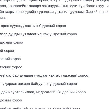
роо, зөвлөлийн талаарх зохицуулалтыг хүчингүй болгох хуули
ийн газрын өнөөдрийн хуралдаанд танилцуулахыг Засгийн газр
лаа.
 орон сууцжуулалтын Үндэсний хороо
бар дундын уялдааг хангах үндэсний хороо
дэсний хороо
ий хороо
эсний хороо
эсний хороо
й салбар дундын уялдааг хангах үндэсний хороо
 удирдан зохион байгуулах үндэсний хороо
дахь сурталчилгаа, мэдээллийн Үндэсний хороо
дэсний хороо
сний хөтөлбөрийг хэрэгжүүлэх Үндэсний хороо