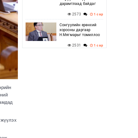
дарамтлаад байдаг
2573
1 сар
Сонгуулийн ерөнхий
хорооны даргаар
Н.Мягмарыг томиллоо
2531
1 сар
Говийн бүсийн
зөвлөлдөх уулзалт
амжилттай боллоо
2525
1 сар
өрийн
Г.Дамдинням: Баяр
наадмын үеэр
сний
шатахууны хомсдол
яамдад
үүсэхгүй, нөөц
хангалттай байгаа
2637
1 сар
эгжүүлэх
УИХ-ын дарга
С.Бямбацогт ХБНГУ-ын
гдөж