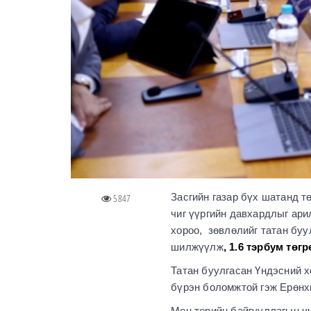
Засгийн газар бүх шатанд т
5847
чиг үүргийн давхардлыг ари
хороо, зөвлөлийг татан буу
шилжүүлж
, 1.6 тэрбум төг
Татан буулгасан Үндэсний х
бүрэн боломжтой гэж Ерөнх
Мөн төрийн байгууллагын чи