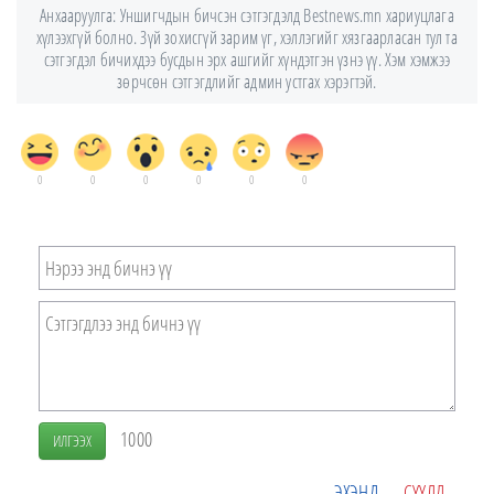
Анхааруулга: Уншигчдын бичсэн сэтгэгдэлд Bestnews.mn хариуцлага
хүлээхгүй болно. Зүй зохисгүй зарим үг, хэллэгийг хязгаарласан тул та
сэтгэгдэл бичихдээ бусдын эрх ашгийг хүндэтгэн үзнэ үү. Хэм хэмжээ
зөрчсөн сэтгэгдлийг админ устгах хэрэгтэй.
0
0
0
0
0
0
1000
ИЛГЭЭХ
ЭХЭНД
СҮҮЛД