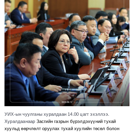
УИХ-ын чуулганы хуралдаан 14.00 цагт эхэллээ.
Хуралдаанаар
Засгийн газрын бүрэлдэхүүний тухай
хуульд өөрчлөлт оруулах тухай хуулийн төсөл болон