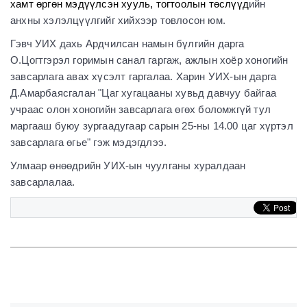
хамт өргөн мэдүүлсэн хууль, тогтоолын төслүүд
ийн
анхны хэлэлцүүлгийг хийхээр товлосон юм.
Гэвч УИХ дахь Ардчилсан намын бүлгийн дарга
О.Цогтгэрэл горимын санал гаргаж, ажлын хоёр хоногийн
завсарлага авах хүсэлт гаргалаа. Харин УИХ-ын дарга
Д.Амарбаясгалан "Цаг хугацааны хувьд давчуу байгаа
учраас олон хоногийн завсарлага өгөх боломжгүй тул
маргааш буюу зургаадугаар сарын 25-ны 14.00 цаг хүртэл
завсарлага өгье" гэж мэдэгдлээ.
Улмаар өнөөдрийн УИХ-ын чуулганы хуралдаан
завсарлалаа.