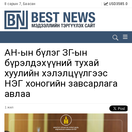
8 сарын 7, Баасан
USD
3585.0
АН-ын бүлэг ЗГ-ын
бүрэлдэхүүний тухай
хуулийн хэлэлцүүлгээс
НЭГ хоногийн завсарлага
авлаа
1 жил