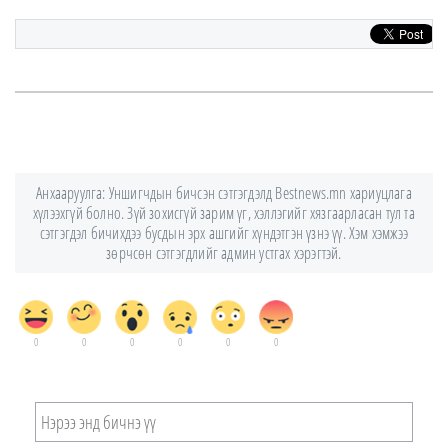
Анхааруулга: Уншигчдын бичсэн сэтгэгдэлд Bestnews.mn хариуцлага
хүлээхгүй болно. Зүй зохисгүй зарим үг, хэллэгийг хязгаарласан тул та
сэтгэгдэл бичихдээ бусдын эрх ашгийг хүндэтгэн үзнэ үү. Хэм хэмжээ
зөрчсөн сэтгэгдлийг админ устгах хэрэгтэй.
0
0
0
0
0
0