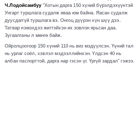
Ч.Лодойсамбуу
"Хотын дарга 150 хүний бүрэлдэхүүнтэй
Унгарт туршлага судалж яваа юм байна. Яасан судалж
дуусдаггүй туршлага вэ. Онгоц дүүрэн хүн шүү дээ.
Татвар нэмэхдээ жигтэйхэн их зовлон ярьсан даа.
Зугаалганы л мөнгө байж.
Ойролцоогоор 150 хүний 110 нь виз мэдүүлсэн. Үүний тал
нь урлаг соёл, хэвлэл мэдээллийнхэн. Үлдсэн 40 нь
албан паспорттой, дарга нар гэсэн үг. Үргүй зардал" гэжээ.