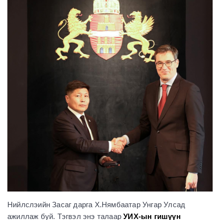
Нийлслэийн Засаг дарга Х.Нямбаатар Унгар Улсад
ажиллаж буй. Тэгвэл энэ талаар
УИХ-ын гишүүн