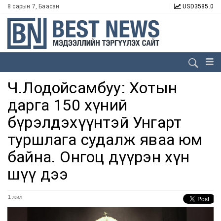
8 сарын 7, Баасан
USD
3585.0
Ч.Лодойсамбуу: Хотын
дарга 150 хүний
бүрэлдэхүүнтэй Унгарт
туршлага судалж яваа юм
байна. Онгоц дүүрэн хүн
шүү дээ
1 жил