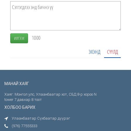
1000
ИЛГЭЭХ
ЭХЭНД
СҮҮЛД
МАНАЙ ХАЯГ
Хаяг: Монгол улс, Улаанбаатар хот, СБД 8-р хороо N
tower 7 давхар 8 тоот
ХОЛБОО БАРИХ
Улаанбаатар Сүхбаатар дүүрэг
(976) 77555333