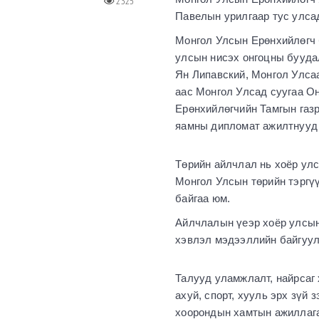
2325
Павелын урилгаар тус улсад
Монгол Улсын Ерөнхийлөгч 
улсын нисэх онгоцны бууда
Ян Липавский, Монгол Улса
аас Монгол Улсад суугаа О
Ерөнхийлөгчийн Тамгын газ
яамны дипломат ажилтнууд 
Төрийн айлчлал нь хоёр ул
Монгол Улсын төрийн тэргү
байгаа юм.
Айлчлалын үеэр хоёр улсын
хэвлэл мэдээллийн байгуул
Талууд уламжлалт, найрсаг 
ахуй, спорт, хууль эрх зүй
хоорондын хамтын ажиллага