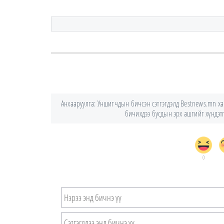
Анхааруулга: Уншигчдын бичсэн сэтгэгдэлд Bestnews.mn хари
бичихдээ бусдын эрх ашгийг хүндэтгэ
0