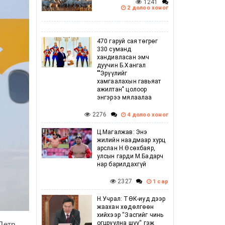
1241
2 долоо хоног
470 гаруй сая төгрөг
330 суманд
хандивласан эмч
дуучин Б.Хангал
""Эрүүлийг
хамгаалахын гавьяат
ажилтан" цолоор
энгэрээ мялаалаа
2276
4 долоо хоног
Ц.Магалжав: Энэ
жилийн наадмаар хурц
арслан Н.Өсөхбаяр,
улсын гарди М.Бадарч
нар барилдахгүй
2327
1 сар
Н.Учрал: ТӨК-иуд дээр
жаахан хөдөлгөөн
хийхээр “Засгийг чинь
огцруулна шүү“ гэж
Петр