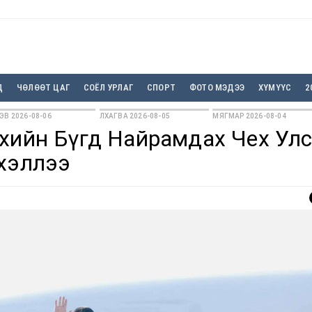
Д
ЧӨЛӨӨТ ЦАГ
СОЁЛ УРЛАГ
СПОРТ
ФОТО МЭДЭЭ
ХҮМҮҮС
2
ЭВ 2026-08-06
ЛХАГВА 2026-08-05
МЯГМАР 2026-08-04
үхийн Бүгд Найрамдах Чех Ул
эхэллээ