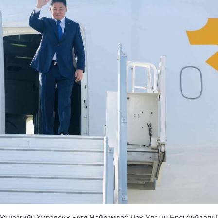
Ухнаагийн Хүрэлсүх Бүгд Найрамдах Чех Улсын Ерөнхийлөгч 