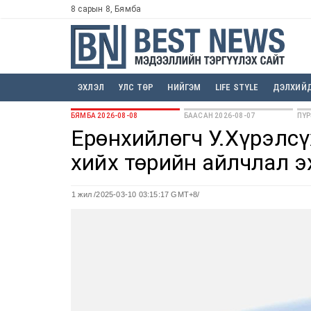
8 сарын 8, Бямба
ЭХЛЭЛ
УЛС ТӨР
НИЙГЭМ
LIFE STYLE
ДЭЛХИЙ
БЯМБА 2026-08-08
БААСАН 2026-08-07
ПҮР
Ерөнхийлөгч У.Хүрэлс
хийх төрийн айлчлал 
1 жил
/2025-03-10 03:15:17 GMT+8/