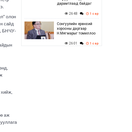
дарамтлаад байдаг
э.
2648
1 сар
л” олон
н сайд
Сонгуулийн ерөнхий
хорооны даргаар
, БНЧУ-
Н.Мягмарыг томиллоо
2601
1 сар
сайдын
Говийн бүсийн
зөвлөлдөх уулзалт
амжилттай боллоо
энд,
2589
1 сар
ж
Г.Дамдинням: Баяр
наадмын үеэр
 хийж,
шатахууны хомсдол
үүсэхгүй, нөөц
хангалттай байгаа
2700
1 сар
өө аж
гууллага
УИХ-ын дарга
С.Бямбацогт ХБНГУ-ын