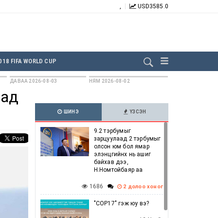
,
USD
3585.0
БИДНИЙГ ДАГААРАЙ:
018 FIFA WORLD CUP
ДАВАА 2026-08-03
НЯМ 2026-08-02
сад
ШИНЭ
ҮЗСЭН
9.2 тэрбумыг
зарцуулаад 2 тэрбумыг
олсон юм бол ямар
элэнцгийнх нь ашиг
байхав дээ,
Н.Номтойбаяр аа
1686
2 долоо хоног
"COP17" гэж юу вэ?