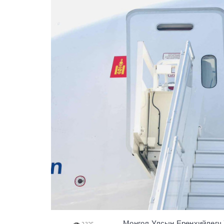
Монгол Улсын Ерөнхийлөгч 