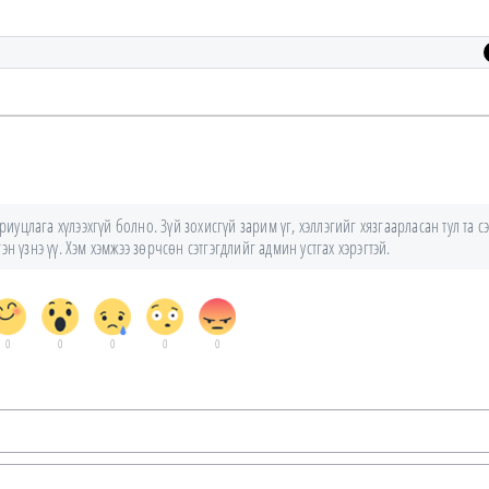
уцлага хүлээхгүй болно. Зүй зохисгүй зарим үг, хэллэгийг хязгаарласан тул та сэ
н үзнэ үү. Хэм хэмжээ зөрчсөн сэтгэгдлийг админ устгах хэрэгтэй.
0
0
0
0
0