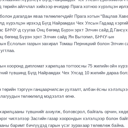
 төрийн айлчлал хийхээр өчигдөр Прага хотноо хүрэлцэн ирлэ
болон дагалдан яваа төлөөлөгчдийг Прага хотын “Вацлав Хаве
лд хүрэлцэн ирэхэд Бүгд Найрамдах Чех Улсын Гадаад хэргий
ас БНЧУ-д суугаа Онц бөгөөд Бүрэн эрхт Элчин сайд Д.Гансүх
нц бөгөөд Бүрэн эрхт Элчин сайд Ян Вытопил, БНЧУ-ын
рын Ёслолын газрын захирал Томаш Перницкий болон Элчин 
угтлаа.
сын хооронд дипломат харилцаа тогтоосны 75 жилийн ойн хүрэ
үний түвшинд Бүгд Найрамдах Чех Улсад 10 жилийн дараа бол
 төрийн тэргүүн ганцаарчилсан уулзалт, албан ёсны хэлэлцээ
лагуудын төлөөлөлд мэдээлэл өгнө.
харилцааны түвшнийг ахиулж, боловсрол, байгаль орчин, хөд
 зэрэг чиглэлээр Засгийн газар хоорондын хэлэлцээр болон бай
аны баримт бичгүүдэд гарын үсэг зурахаар төлөвлөж байна.