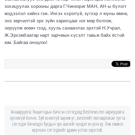
зохицуулах хорооны дарга Г.Чинзориг МАН, АН-ы бүлэгт
мэдээлэл хийнэ гэж. Ингэх хэрэггүй, зүгээр л юуны өмнө,
энэ зөрчилтэй эрх зүйн харилцааг нэг мөр болгож,
эерүүлж өгөөч гээд, хууль санаачлах эрхтэй Н.Учрал,
Ж.Эрхэмбаатар нарт зарчмын хүсэлт тавьж байх ёстой
юм. Байгаа оноцгоо!
Анхааруулга: Уншигчдын бичсэн сэтгэгдэлд Bestnews.mn хариуцлага
хүлээхгүй болно. Зүй зохисгүй зарим үг, хэллэгийг хязгаарласан тул та
сэтгэгдэл бичихдээ бусдын эрх ашгийг хүндэтгэн үзнэ үү. Хэм хэмжээ
зөрчсөн сэтгэгдлийг админ устгах хэрэгтэй.