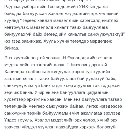
Раднаасүмбэрэлийн Гончигдоржийн УИХ-ын дарга
байхдаа батлуулсан Хэвлэл мэдээллийн эрх чөлөөний
хуульд “Төрөөс хэвлэл мэдээллийн хэрэгсэлд нийтлэх,
нэвтрүүлэх, мэдээлэлд хяналт тавих байгууллага
байгуулахгүй байх бөгөөд ийм хяналтыг санхүүжүүлэхгүй”
-ээ гээд заачихаж. Хууль хүчин төгөлдөр мөрдөгдөж
байгаа.
Энэ хуулийг ноцтой зөрчиж, Н.Өнөрцэцэгийн хэвлэл
мэдээллийн хэрэгслийг хааж. Г.Чинзориг даргатай
Харилцаа холбооны зохицуулах хороо тус хуулийн
заалтын хяналт тавих байгууллага байгуулахгүй байх,
санхүүжүүлэхгүй байх гэдэг хоёр агуулгыг тов тодорхой
зөрчиж байна. Учир нь энэ байгууллага цагдаагийн
хүсэлтээр эрхийг нь хаасан. Мөн энэ байгууллага татвар
төлөгчдийн мөнгөөр санхүүжиж байгаа. Ингэж иргэдээсээ
санхүүжин төрийн байгууллагын үйл ажиллагаа эрхлээд,
Үндсэн хууль, Хэвлэл мэдээлийн эрх чөлөө, хүний эрх
зөрчсөн үйлдэл үзүүлэн лаахайдаж хэрхэвч болохгүй.