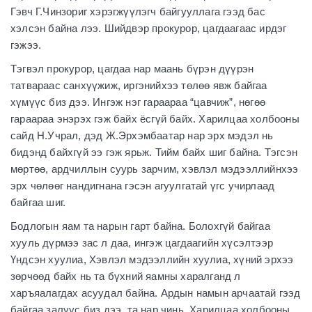
Гэвч Г.Чинзориг хэрэгжүүлэгч байгууллага гээд бас
хэлсэн байна лээ. Шийдвэр прокурор, цагдаагаас ирдэг
гэжээ.
Тэгвэл прокурор, цагдаа нар маань бүрэн дүүрэн
татвараас санхүүжиж, иргэнийхээ төлөө явж байгаа
хүмүүс биз дээ. Ингэж нэг гараараа “цавчиж”, нөгөө
гараараа энэрэх гэж байх ёсгүй байх. Харилцаа холбооны
сайд Н.Учрал, дэд Ж.Эрхэмбаатар нар эрх мэдэл нь
бидэнд байхгүй ээ гэж ярьж. Тийм байх шиг байна. Тэгсэн
мөртөө, ардчиллын суурь зарчим, хэвлэл мэдээллийнхээ
эрх чөлөөг нандигнана гэсэн агуулгатай үгс учирлаад
байгаа шиг.
Бодлогын яам та нарын гарт байна. Болохгүй байгаа
хууль дүрмээ зас л даа, ингэж цагдаагийн хүсэлтээр
Үндсэн хуулиа, Хэвлэл мэдээллийн хуулиа, хүний эрхээ
зөрчөөд байх нь та бүхний яамны харалганд л
харъяалагдах асуудал байна. Ардын намын арчаатай гээд
байгаа залуус биз дээ, та нар чинь. Харилцаа холбооны