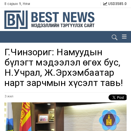
8 сарын 9, Ням
USD
3585.0
Г.Чинзориг: Намуудын
бүлэгт мэдээлэл өгөх бус,
Н.Учрал, Ж.Эрхэмбаатар
нарт зарчмын хүсэлт тавь!
3 жил