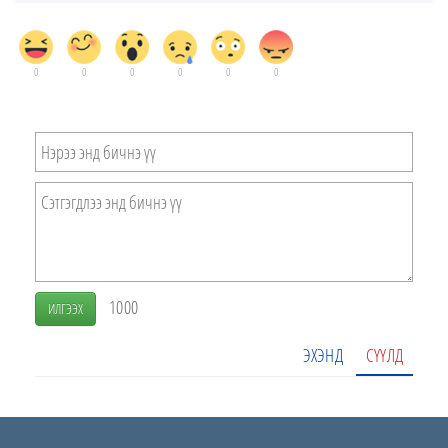
0
0
0
0
0
0
1000
ИЛГЭЭХ
ЭХЭНД
СҮҮЛД