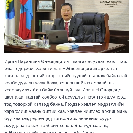
Иргэн Нарангийн Өнөрцэцэгийг шалгах асуудал нээлттэй.
Энэ тодорхой. Харин иргэн Н.Өнөрцэцэгийн эрхэлдэг
хэвлэл мэдээллийн хэрэгслийг түүнийг шалгаж байгаатай
холбогдуулан хааж боож, хэвлэн нийтлэх эрхийг нь
хөсөрдүүлэх бол байж болшгүй юм. Иргэн Н.Өнөрцэцэг
шалга аа, надтай холбоотой асуудлыг нээлттэй шүү гээд
тод тодорхой хэлээд байна. Гэхдээ хэвлэл мэдээллийн
хэрэгслийг маань битгий хаа, хэвлэн нийтлэх эрхийг минь
бүү хаа гээд ертөнцөд тогтсон эрх чөлөөний суурь
асуудлаа тавьж, талбайд хонов. Энэ үүднээс нь,
Н.Өнөрцэцэгийг зөвтгөхөөс аргагүй. Иргэн