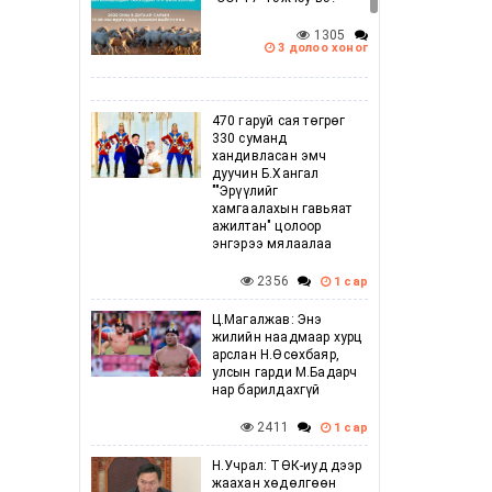
1305
3 долоо хоног
470 гаруй сая төгрөг
330 суманд
хандивласан эмч
дуучин Б.Хангал
""Эрүүлийг
хамгаалахын гавьяат
ажилтан" цолоор
энгэрээ мялаалаа
2356
1 сар
Ц.Магалжав: Энэ
жилийн наадмаар хурц
арслан Н.Өсөхбаяр,
улсын гарди М.Бадарч
нар барилдахгүй
2411
1 сар
Н.Учрал: ТӨК-иуд дээр
жаахан хөдөлгөөн