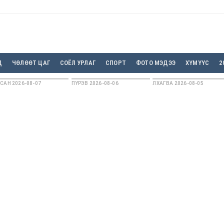
Д
ЧӨЛӨӨТ ЦАГ
СОЁЛ УРЛАГ
СПОРТ
ФОТО МЭДЭЭ
ХҮМҮҮС
2
САН 2026-08-07
ПҮРЭВ 2026-08-06
ЛХАГВА 2026-08-05