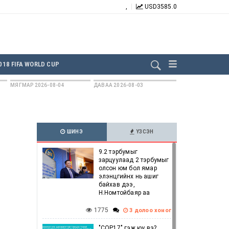
,
USD
3585.0
БИДНИЙГ ДАГААРАЙ:
018 FIFA WORLD CUP
МЯГМАР 2026-08-04
ДАВАА 2026-08-03
ШИНЭ
ҮЗСЭН
9.2 тэрбумыг
зарцуулаад 2 тэрбумыг
олсон юм бол ямар
элэнцгийнх нь ашиг
байхав дээ,
Н.Номтойбаяр аа
1775
3 долоо хоног
"COP17" гэж юу вэ?