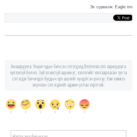
Эх сурвалж: Eagle.mn
Анхааруулга: Уншигчдын бичсэн сэтгэгдэлд Bestnews.mn хариуцлага
хүлээхгүй болно. Зүй зохисгүй зарим үг, хэллэгийг хязгаарласан тул та
сэтгэгдэл бичихдээ бусдын эрх ашгийг хүндэтгэн үзнэ үү. Хэм хэмжээ
зөрчсөн сэтгэгдлийг админ устгах хэрэгтэй.
0
0
0
0
0
0