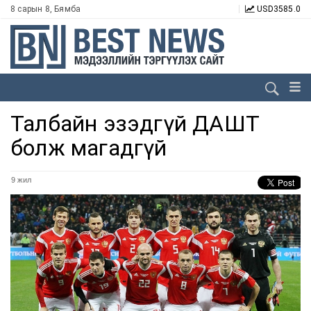
8 сарын 8, Бямба
USD
3585.0
Талбайн эзэдгүй ДАШТ
болж магадгүй
9 жил