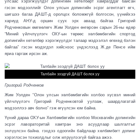
улсаас хэрэгжүүлдэг допингийн хөтөлбөрт хамрагддаг байсан
гэсэн мэдээллийг Олон улсын допингийн эсрэг агентлагт өгч,
шигшээ багаа ДАШТ-д оролцох боломжгүй болгосон, үүнийхээ
хариуд АНУ-д оршин суух эрх аваад байгаа Григорий
Родченковын өмгөөлөгч Жим Уолден өнгөрсөн сарын 26-ны өдөр
“Миний үйлчлүүлэгч ОХУ-ын төрөөс хөлбөмбөгийн спортод
допингийн хөтөлбөр хэрэгжүүлдэг талаар мэдээлэл өгөхөд бэлэн
байгаа” гэсэн мэдэгдэл хийснээс үндэслээд Ж.де Пенсе ийм
яриа гаргаж ирсэн аж.
Талбайн эзэдгүй ДАШТ болох уу
Григорий Родченков
Жим Уолден “Олон улсын хөлбөмбөгийн холбоо хүсвэл миний
үйлчлүүлэгч Григорий Родченковтой уулзаж, шаардлагатай
мэдээллээ авч болно” гэж өгүүлсэн юм байна.
Үүний дараа ОХУ-ын Хөлбөмбөгийн холбоо Москвагийн допингийн
эсрэг лавораторитай хамтран энэ асуудлаар шалгалтыг
эхлүүлсэн байна. гэхдээ одоогийн байдлаар хөлбөмбөгт допинг
хэрэглэсэн тохиолдлыг олж илрүүлээгүй байгаа ажээ.