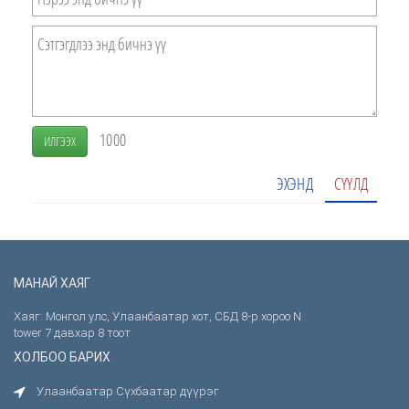
1000
ИЛГЭЭХ
ЭХЭНД
СҮҮЛД
МАНАЙ ХАЯГ
Хаяг: Монгол улс, Улаанбаатар хот, СБД 8-р хороо N
tower 7 давхар 8 тоот
ХОЛБОО БАРИХ
Улаанбаатар Сүхбаатар дүүрэг