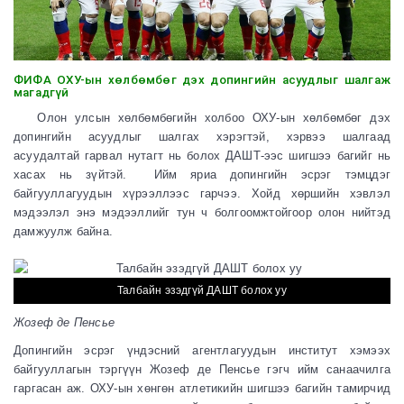
ФИФА ОХУ-ын хөлбөмбөг дэх допингийн асуудлыг шалгаж
магадгүй
Олон улсын хөлбөмбөгийн холбоо ОХУ-ын хөлбөмбөг дэх
допингийн асуудлыг шалгах хэрэгтэй, хэрвээ шалгаад
асуудалтай гарвал нутагт нь болох ДАШТ-ээс шигшээ багийг нь
хасах нь зүйтэй. Ийм яриа допингийн эсрэг тэмцдэг
байгууллагуудын хүрээллээс гарчээ. Хойд хөршийн хэвлэл
мэдээлэл энэ мэдээллийг тун ч болгоомжтойгоор олон нийтэд
дамжуулж байна.
Талбайн эзэдгүй ДАШТ болох уу
Жозеф де Пенсье
Допингийн эсрэг үндэсний агентлагуудын институт хэмээх
байгууллагын тэргүүн Жозеф де Пенсье гэгч ийм санаачилга
гаргасан аж. ОХУ-ын хөнгөн атлетикийн шигшээ багийн тамирчид