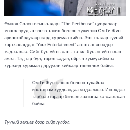
Өмнөд Солонгосын алдарт "The Penthouse" цувралаар
монголчуудын эчнээ танил болсон жүжигчин Ом Ги Жүн
арванхоёрдугаар сард хуримаа хийнэ. Энэ талаар түүний
харъяалагддаг "Your Entertainment" агентлаг өнөөдөр
мэдээллээ. Сүйт бүсгүй нь олны танил бус энгийн нэгэн
ажээ. Тэд гэр бүл, төрөл садан, ойрын хүмүүсийнхээ
хүрээнд хуримаа даруухан хийхээр төлөвлөж байна.
Ом Ги Жүн гэрлэх болсон тухайгаа
инстаграм хуудсандаа мэдээлжээ. Ингэхдээ
тэрбээр гараар бичсэн захиагаа хавсаргасан
байна.
Түүний захиаг доор сийрүүлбэл,