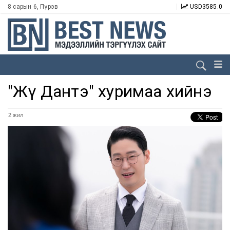
8 сарын 6, Пүрэв
USD
3585.0
"Жү Дантэ" хуримаа хийнэ
2 жил