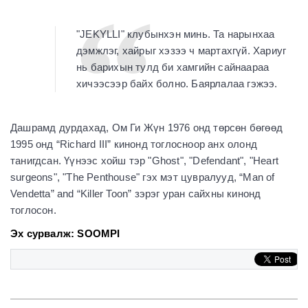
"JEKYLLI" клубынхэн минь. Та нарынхаа
дэмжлэг, хайрыг хэзээ ч мартахгүй. Хариуг
нь барихын тулд би хамгийн сайнаараа
хичээсээр байх болно. Баярлалаа гэжээ.
Дашрамд дурдахад, Ом Ги Жүн 1976 онд төрсөн бөгөөд
1995 онд “Richard III” кинонд тоглосноор анх олонд
танигдсан. Үүнээс хойш тэр "Ghost", "Defendant", "Heart
surgeons", "The Penthouse" гэх мэт цувралууд, “Man of
Vendetta” and “Killer Toon” зэрэг уран сайхны кинонд
тоглосон.
Эх сурвалж: SOOMPI