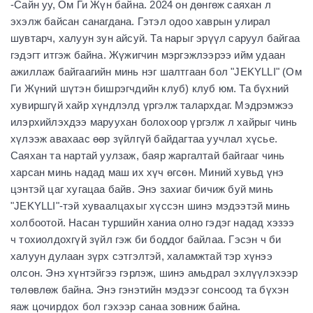
-Сайн уу, Ом Ги Жүн байна. 2024 он дөнгөж саяхан л
эхэлж байсан санагдана. Гэтэл одоо хаврын улирал
шувтарч, халуун зун айсуй. Та нарыг эрүүл саруул байгаа
гэдэгт итгэж байна. Жүжигчин мэргэжлээрээ ийм удаан
ажиллаж байгаагийн минь нэг шалтгаан бол "JEKYLLI" (Ом
Ги Жүний шүтэн бишрэгчдийн клуб) клуб юм. Та бүхний
хувиршгүй хайр хүндлэлд үргэлж талархдаг. Мэдрэмжээ
илэрхийлэхдээ маруухан болохоор үргэлж л хайрыг чинь
хүлээж авахаас өөр зүйлгүй байдагтаа уучлал хүсье.
Саяхан та нартай уулзаж, баяр жаргалтай байгааг чинь
харсан минь надад маш их хүч өгсөн. Миний хувьд үнэ
цэнтэй цаг хугацаа байв. Энэ захиаг бичиж буй минь
"JEKYLLI"-тэй хуваалцахыг хүссэн шинэ мэдээтэй минь
холбоотой. Насан туршийн ханиа олно гэдэг надад хэзээ
ч тохиолдохгүй зүйл гэж би боддог байлаа. Гэсэн ч би
халуун дулаан зүрх сэтгэлтэй, халамжтай тэр хүнээ
олсон. Энэ хүнтэйгээ гэрлэж, шинэ амьдрал эхлүүлэхээр
төлөвлөж байна. Энэ гэнэтийн мэдээг сонсоод та бүхэн
яаж цочирдох бол гэхээр санаа зовниж байна.