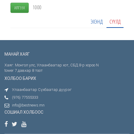
1000
ИЛГЭЭХ
ЭХЭНД
СҮҮЛД
МАНАЙ ХАЯГ
Хаяг: Монгол улс, Улаанбаатар хот, СБД 8-р хороо N
tower 7 давхар 8 тоот
ХОЛБОО БАРИХ
Улаанбаатар Сүхбаатар дүүрэг
(976) 77555333
info@bestnews.mn
СОШИАЛ ХОЛБООС