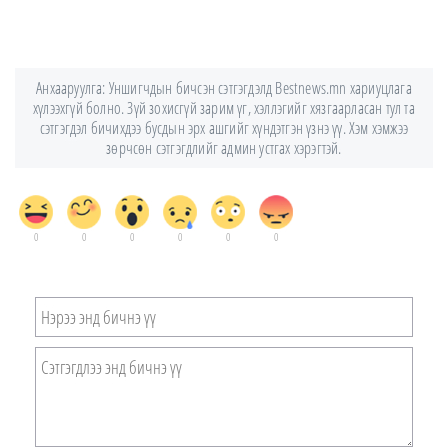
Анхааруулга: Уншигчдын бичсэн сэтгэгдэлд Bestnews.mn хариуцлага
хүлээхгүй болно. Зүй зохисгүй зарим үг, хэллэгийг хязгаарласан тул та
сэтгэгдэл бичихдээ бусдын эрх ашгийг хүндэтгэн үзнэ үү. Хэм хэмжээ
зөрчсөн сэтгэгдлийг админ устгах хэрэгтэй.
0
0
0
0
0
0