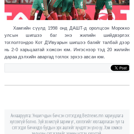
Хамгийн сүүлд 1998 онд ДАШТ-д оролцсон Морокко
улсын шигшээ баг энэ жилийн шийдвэрлэх
тоглолтондоо Кот Д'Ивуарын шигшээ багийг талбай дээр
нь 2-0 харьцаатай хожсон юм. Ингэснээр тэд 20 жилийн
дараа дэлхийн аваргад тоглох эрхээ авсан юм.
Анхааруулга: Уншигчдын бичсэн сэтгэгдэлд Bestnews.mn хариуцлага
хүлээхгүй болно. Зүй зохисгүй зарим үг, хэллэгийг хязгаарласан тул та
сэтгэгдэл бичихдээ бусдын эрх ашгийг хүндэтгэн үзнэ үү. Хэм хэмжээ
зөрчсөн сэтгэгдлийг админ устгах хэрэгтэй.