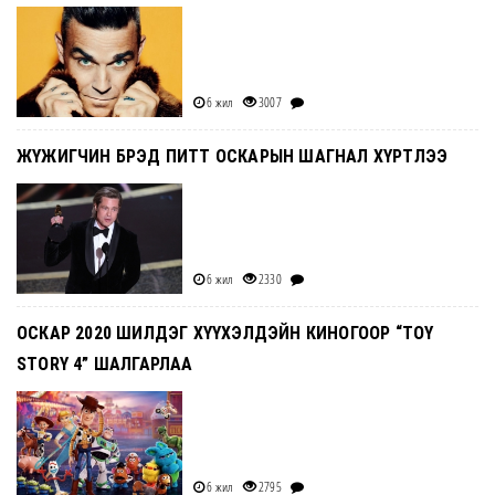
6 жил
3007
ЖҮЖИГЧИН БРЭД ПИТТ ОСКАРЫН ШАГНАЛ ХҮРТЛЭЭ
6 жил
2330
ОСКАР 2020 ШИЛДЭГ ХҮҮХЭЛДЭЙН КИНОГООР “TOY
STORY 4” ШАЛГАРЛАА
6 жил
2795