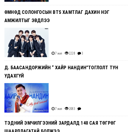
ӨМНӨД СОЛОНГОСЫН BTS ХАМТЛАГ ДАХИН НЭГ
АМЖИЛТЫГ ЭВДЛЭЭ
7 жил
2228
3
Д. БААСАНДОРЖИЙН “ ХАЙР НАНДИН”ТОГЛОЛТ ТУН
УДАХГҮЙ
7 жил
2083
ТЭДНИЙ ЭМЧИЛГЭЭНИЙ ЗАРДАЛД 140 САЯ ТӨГРӨГ
ШААРДЛАГАТАЙ БОЛЖЭЭ