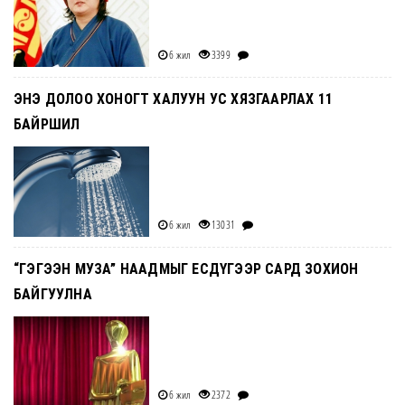
6 жил
3399
ЭНЭ ДОЛОО ХОНОГТ ХАЛУУН УС ХЯЗГААРЛАХ 11
БАЙРШИЛ
6 жил
13031
“ГЭГЭЭН МУЗА” НААДМЫГ ЕСДҮГЭЭР САРД ЗОХИОН
БАЙГУУЛНА
6 жил
2372