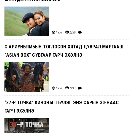
7 жил
2259
С.АРИУНБЯМБЫН ТОГЛОСОН ХЯТАД ЦУВРАЛ МАРГААШ
"ASIAN BOX" СУВГААР ГАРЧ ЭХЭЛНЭ
7 жил
2497
“37-Р ТОЧКА” КИНОНЫ II БҮЛЭГ ЭНЭ САРЫН 30-НААС
ГАРЧ ЭХЭЛНЭ