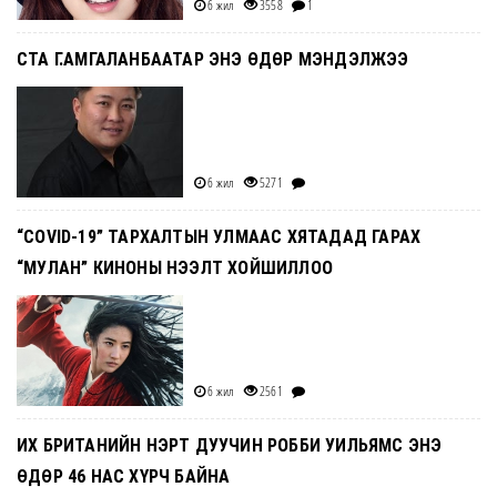
6 жил
3558
1
СТА Г.АМГАЛАНБААТАР ЭНЭ ӨДӨР МЭНДЭЛЖЭЭ
6 жил
5271
“COVID-19” ТАРХАЛТЫН УЛМААС ХЯТАДАД ГАРАХ
“МУЛАН” КИНОНЫ НЭЭЛТ ХОЙШИЛЛОО
6 жил
2561
ИХ БРИТАНИЙН НЭРТ ДУУЧИН РОББИ УИЛЬЯМС ЭНЭ
ӨДӨР 46 НАС ХҮРЧ БАЙНА