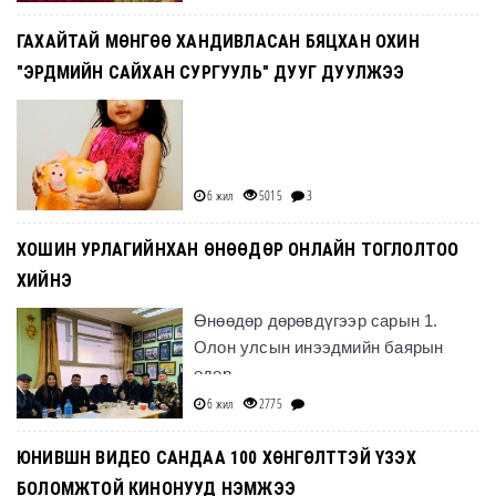
ГАХАЙТАЙ МӨНГӨӨ ХАНДИВЛАСАН БЯЦХАН ОХИН
"ЭРДМИЙН САЙХАН СУРГУУЛЬ" ДУУГ ДУУЛЖЭЭ
6 жил
5015
3
ХОШИН УРЛАГИЙНХАН ӨНӨӨДӨР ОНЛАЙН ТОГЛОЛТОО
ХИЙНЭ
Өнөөдөр дөрөвдүгээр сарын 1.
Олон улсын инээдмийн баярын
өдөр.
6 жил
2775
ЮНИВШН ВИДЕО САНДАА 100 ХӨНГӨЛТТЭЙ ҮЗЭХ
БОЛОМЖТОЙ КИНОНУУД НЭМЖЭЭ