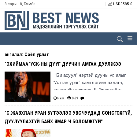
8 сарын 8, Бямба
USD
3585.0
ангилал:
Соёл урлаг
"ЭХИЙМАА"УСК-НЫ ДУУГ ДУУЧИН АМГАА ДУУЛЖЭЭ
“Би асууя” нэртэй дууны үг, аяыг
“Алтан ураг” хамтлагийн ахлагч,
хөгжмийн зохиолч Б.Эрдэнэбат
зохиожээ.
6 жил
3429
"С.ЖАВХЛАН УРАН БҮТЭЭЛЭЭ УВСЧУУДАД СОНСГОХГҮЙ,
ДУУЛУУЛАХГҮЙ БАЙХ ЯМАР Ч БОЛОМЖГҮЙ"