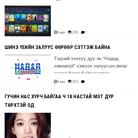
6 жил
2185
1
​ШИНЭ ҮЕИЙН ЗАЛУУС ӨӨРӨӨР СЭТГЭЖ БАЙНА
Тэдний энэхүү дуу нь “Надад
хамаагүй” хэмээх залуусын аяны
эхлэл болж байгаагаараа
онцлогтой.
6 жил
2475
ГУЧИН НАС ХҮРЧ БАЙГАА Ч 18 НАСТАЙ МЭТ ДҮР
ТӨРХТЭЙ ОД