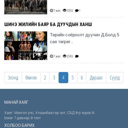
7 жил
3356
1
ШИНЭ ЖИЛИЙН БАЯР БА ДУУЧДЫН ХАНШ
Төрийн соёрхолт дуучин Д.Болд 5
сая төгрөг .
7 жил
2596
Эхэнд
Өмнөх
2
3
4
5
6
Дараах
Сүүлд
МАНАЙ ХАЯГ
Хаяг: Монгол улс, Улаанбаатар хот, СБД 8-р хороо N
tower 7 давхар 8 тоот
ХОЛБОО БАРИХ