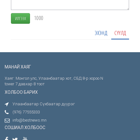
1000
ИЛГЭЭХ
ЭХЭНД
СҮҮЛД
МАНАЙ ХАЯГ
Хаяг: Монгол улс, Улаанбаатар хот, СБД 8-р хороо N
tower 7 давхар 8 тоот
ХОЛБОО БАРИХ
Улаанбаатар Сүхбаатар дүүрэг
(976) 77555333
info@bestnews.mn
СОШИАЛ ХОЛБООС