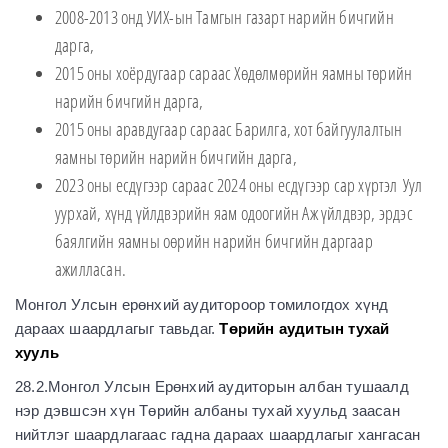
2008-2013 онд УИХ-ын Тамгын газарт нарийн бичгийн
дарга,
2015 оны хоёрдугаар сараас Хөдөлмөрийн яамны төрийн
нарийн бичгийн дарга,
2015 оны аравдугаар сараас Барилга, хот байгуулалтын
яамны төрийн нарийн бичгийн дарга,
2023 оны есдүгээр сараас 2024 оны есдүгээр сар хүртэл Уул
уурхай, хүнд үйлдвэрийн яам одоогийн Аж үйлдвэр, эрдэс
баялгийн яамны оөрийн нарийн бичгийн даргаар
ажилласан.
Монгол Улсын ерөнхий аудитороор томилогдох хүнд
дараах шаардлагыг тавьдаг.
Төрийн аудитын тухай
хууль
28.2.Монгол Улсын Ерөнхий аудиторын албан тушаалд
нэр дэвшсэн хүн Төрийн албаны тухай хуульд заасан
нийтлэг шаардлагаас гадна дараах шаардлагыг хангасан