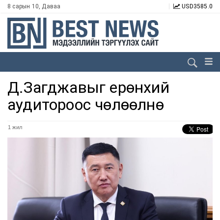
8 сарын 10, Даваа
USD
3585.0
Д.Загджавыг ерөнхий
аудитороос чөлөөлнө
1 жил