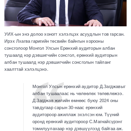
УИХ-ын энэ долоо хоногт хэлэлцэх асуудлын тов гарсан.
Ирэх Лхагва гаригийн төсвийн байнгын хорооны
сонсголоор Монгол Улсын Ерөнхий аудиторын албан
тушаалд нэр дэвшигчийн сонсгол, ерөнхий аудиторын
албан тушаалд нэр дэвшигчийн сонсголын тайланг
хаалттай хэлэлцэнэ.
Монгол Улсын ерөнхий аудитор Д.Загджавыг
албан тушаалаас нь чөлөөлөх төлөвлөжээ.
Д.Загджав жилийн өмнөөс буюу 2024 оны
тавдугаар сарын 30-наас ерөнхий
аудитороор ажиллаж эхэлсэн юм. Түүний
оронд ерөнхий аудитороор С.Магнайсүрэнг
томилуулахаар нэр дэвшүүлээд байгаа аж.