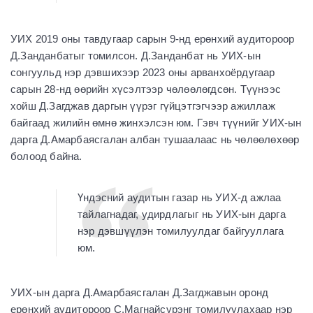
УИХ 2019 оны тавдугаар сарын 9-нд ерөнхий аудитороор
Д.Занданбатыг томилсон. Д.Занданбат нь УИХ-ын
сонгуульд нэр дэвшихээр 2023 оны арванхоёрдугаар
сарын 28-нд өөрийн хүсэлтээр чөлөөлөгдсөн. Түүнээс
хойш Д.Загджав даргын үүрэг гүйцэтгэгчээр ажиллаж
байгаад жилийн өмнө жинхэлсэн юм. Гэвч түүнийг УИХ-ын
дарга Д.Амарбаясгалан албан тушаалаас нь чөлөөлөхөөр
болоод байна.
Үндэсний аудитын газар нь УИХ-д ажлаа
тайлагнадаг, удирдлагыг нь УИХ-ын дарга
нэр дэвшүүлэн томилуулдаг байгууллага
юм
.
УИХ-ын дарга Д.Амарбаясгалан Д.Загджавын оронд
ерөнхий аудитороор С.Магнайсүрэнг томилуулахаар нэр