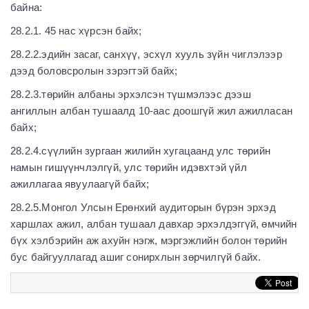
байна:
28.2.1. 45 нас хүрсэн байх;
28.2.2.эдийн засаг, санхүү, эсхүл хууль зүйн чиглэлээр
дээд боловсролын зэрэгтэй байх;
28.2.3.төрийн албаны эрхэлсэн түшмэлээс дээш
ангиллын албан тушаалд 10-аас доошгүй жил ажилласан
байх;
28.2.4.сүүлийн зургаан жилийн хугацаанд улс төрийн
намын гишүүнчлэлгүй, улс төрийн идэвхтэй үйл
ажиллагаа явуулаагүй байх;
28.2.5.Монгол Улсын Ерөнхий аудиторын бүрэн эрхэд
харшлах ажил, албан тушаал давхар эрхэлдэггүй, өмчийн
бүх хэлбэрийн аж ахуйн нэгж, мэргэжлийн болон төрийн
бус байгууллагад ашиг сонирхлын зөрчилгүй байх.