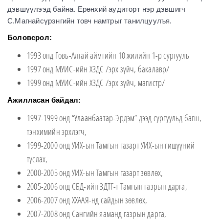
дэвшүүлээд байна. Ерөнхий аудиторт нэр дэвшигч
С.Магнайсүрэнгийн товч намтрыг танилцуулъя.
Боловсрол:
1993 онд Говь-Алтай аймгийн 10 жилийн 1-р сургууль
1997 онд МУИС-ийн ХЗДС /эрх зүйч, бакалавр/
1999 онд МУИС-ийн ХЗДС /эрх зүйч, магистр/
Ажилласан байдал:
1997-1999 онд “Улаанбаатар-Эрдэм” дээд сургуульд багш,
тэнхимийн эрхлэгч,
1999-2000 онд УИХ-ын Тамгын газарт УИХ-ын гишүүний
туслах,
2000-2005 онд УИХ-ын Тамгын газарт зөвлөх,
2005-2006 онд СБД-ийн ЗДТГ-т Тамгын газрын дарга,
2006-2007 онд ХХААЯ-нд сайдын зөвлөх,
2007-2008 онд Сангийн яаманд газрын дарга,