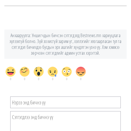
Анхааруулга: Уншигчдын бичсэн сэтгэгдэлд Bestnews.mn хариуцлага
хүлээхгүй болно. Зүй зохисгүй зарим үг, хэллэгийг хязгаарласан тул та
сэтгэгдэл бичихдээ бусдын эрх ашгийг хүндэтгэн үзнэ үү. Хэм хэмжээ
зөрчсөн сэтгэгдлийг админ устгах хэрэгтэй.
0
0
0
0
0
0