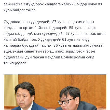
ээжийнхээ эзгүйд орох хандлага хамгийн өндөр буюу 89
хувь байдаг гэжээ.
Судалгаагаар хүүхдүүдийн 87 хувь нь цахим орчны
халдлагад өртөж байсан, тэдгээрийн 59 хувь нь эцэг,
эхдээ хэлдэггүй, мөн хүүхдүүдийн 67 хувь нь нэгээс олон
хаягтай байдаг гэв. Хүүхдүүдийн 61 хувь нь илүү
хаягаараа бусадтай чатлах, 36 хувь нь нийгмийн сүлжээг
эцэг, эхийн хяналтгүйгээр ашиглах зорилготой гэсэн
судалгааны дүн гарсан байдгийг Боловсролын сайд
танилцуулав.