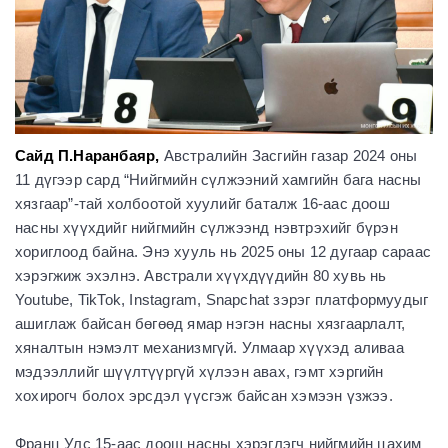
Сайд П.Наранбаяр
,
Австралийн Засгийн газар 2024 оны
11 дүгээр сард “Нийгмийн сүлжээний хамгийн бага насны
хязгаар”-тай холбоотой хуулийг баталж 16-аас доош
насны хүүхдийг нийгмийн сүлжээнд нэвтрэхийг бүрэн
хориглоод байна. Энэ хууль нь 2025 оны 12 дугаар сараас
хэрэгжиж эхэлнэ. Австрали хүүхдүүдийн 80 хувь нь
Youtube, TikTok, Instagram, Snapchat зэрэг платформуудыг
ашиглаж байсан бөгөөд ямар нэгэн насны хязгаарлалт,
хяналтын нэмэлт механизмгүй. Улмаар хүүхэд аливаа
мэдээллийг шүүлтүүргүй хүлээн авах, гэмт хэргийн
хохирогч болох эрсдэл үүсгэж байсан хэмээн үзжээ.
Франц Улс 15-аас доош насны хэрэглэгч нийгмийн цахим