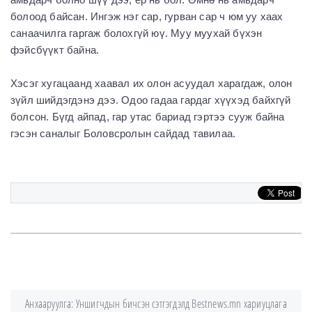
болоод байсан. Ингэж нэг сар, гурван сар ч юм уу хаах
санаачилга гаргаж болохгүй юү. Муу муухай бүхэн
фэйсбүүкт байна.
Хэсэг хугацаанд хаавал их олон асуудал харагдаж, олон
зүйл шийдэгдэнэ дээ. Одоо гадаа гардаг хүүхэд байхгүй
болсон. Бүгд айпад, гар утас бариад гэртээ сууж байна
гэсэн саналыг Боловсролын сайдад тавилаа.
Анхааруулга: Уншигчдын бичсэн сэтгэгдэлд Bestnews.mn хариуцлага