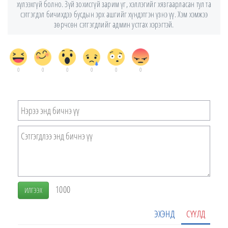
хүлээхгүй болно. Зүй зохисгүй зарим үг, хэллэгийг хязгаарласан тул та
сэтгэгдэл бичихдээ бусдын эрх ашгийг хүндэтгэн үзнэ үү. Хэм хэмжээ
зөрчсөн сэтгэгдлийг админ устгах хэрэгтэй.
0
0
0
0
0
0
1000
ИЛГЭЭХ
ЭХЭНД
СҮҮЛД