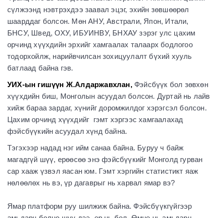
сүлжээнд нэвтрэхдээ заавал эцэг, эхийн зөвшөөрөл
шаарддаг болсон. Мөн АНУ, Австрали, Япон, Итали,
БНСУ, Швед, ОХУ, ИБУИНВУ, БНХАУ зэрэг улс цахим
орчинд хүүхдийн эрхийг хамгаалах талаарх бодлогоо
тодорхойлж, нарийвчилсан зохицуулалт бүхий хууль
батлаад байна гэв.
УИХ-ын гишүүн Ж.Алдаржавхлан,
Фэйсбүүк бол зөвхөн
хүүхдийн биш, Монголын асуудал болсон. Дуртай нь лайв
хийж бараа зардаг, хүнийг доромжилдог хэрэгсэл болсон.
Цахим орчинд хүүхдийг гэмт хэргээс хамгаалахад
фэйсбүүкийн асуудал хүнд байна.
Тэгэхээр надад нэг ийм санаа байна. Буруу ч байж
магадгүй шүү, ерөөсөө энэ фэйсбүүкийг Монголд гурван
сар хааж үзвэл яасан юм. Гэмт хэргийн статистикт яаж
нөлөөлөх нь вэ, үр дагаврыг нь харвал ямар вэ?
Ямар платформ руу шилжиж байна. Фэйсбүүкгүйгээр
амьдарч болно шүү дээ, ер нь бол. Өмнө нь амьдарч