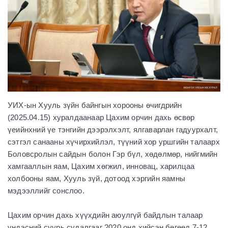
УИХ-ын Хууль зүйн байнгын хорооны өчигдрийн
(2025.04.15) хуралдаанаар Цахим орчин дахь өсвөр
үеийнхний үе тэнгийн дээрэлхэлт, ялгаварлан гадуурхалт,
сэтгэл санааны хүчирхийлэл, түүний хор уршгийн талаарх
Боловсролын сайдын болон Гэр бүл, хөдөлмөр, нийгмийн
хамгааллын яам, Цахим хөгжил, инновац, харилцаа
холбооны яам, Хууль зүй, дотоод хэргийн яамны
мэдээллийг сонслоо.
Цахим орчин дахь хүүхдийн аюулгүй байдлын талаар
үндэсний суурь судалгааг 2020 онд хийсэн бөгөөд 7-12