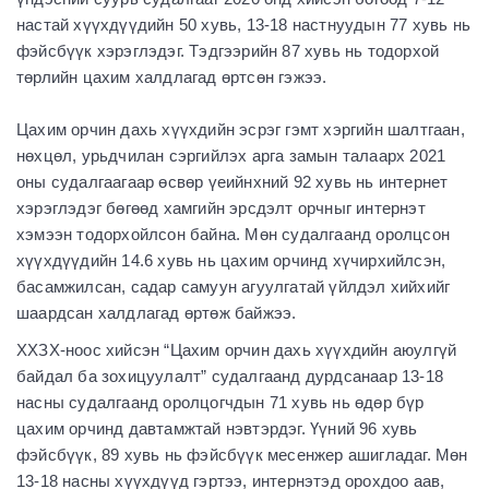
настай хүүхдүүдийн 50 хувь, 13-18 настнуудын 77 хувь нь
фэйсбүүк хэрэглэдэг. Тэдгээрийн 87 хувь нь тодорхой
төрлийн цахим халдлагад өртсөн гэжээ.
Цахим орчин дахь хүүхдийн эсрэг гэмт хэргийн шалтгаан,
нөхцөл, урьдчилан сэргийлэх арга замын талаарх 2021
оны судалгаагаар өсвөр үеийнхний 92 хувь нь интернет
хэрэглэдэг бөгөөд хамгийн эрсдэлт орчныг интернэт
хэмээн тодорхойлсон байна. Мөн судалгаанд оролцсон
хүүхдүүдийн 14.6 хувь нь цахим орчинд хүчирхийлсэн,
басамжилсан, садар самуун агуулгатай үйлдэл хийхийг
шаардсан халдлагад өртөж байжээ.
ХХЗХ-ноос хийсэн “Цахим орчин дахь хүүхдийн аюулгүй
байдал ба зохицуулалт” судалгаанд дурдсанаар 13-18
насны судалгаанд оролцогчдын 71 хувь нь өдөр бүр
цахим орчинд давтамжтай нэвтэрдэг. Үүний 96 хувь
фэйсбүүк, 89 хувь нь фэйсбүүк месенжер ашигладаг. Мөн
13-18 насны хүүхдүүд гэртээ, интернэтэд орохдоо аав,