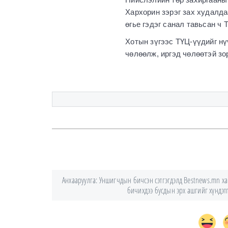
Хархорин зэрэг зах худалда
өгье гэдэг санал тавьсан ч
Хотын зүгээс ТҮЦ-үүдийг н
чөлөөлж, иргэд чөлөөтэй зо
Анхааруулга: Уншигчдын бичсэн сэтгэгдэлд Bestnews.mn хари
бичихдээ бусдын эрх ашгийг хүндэтгэ