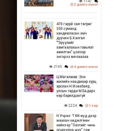
1147
2 долоо хоног
470 гаруй сая төгрөг
330 суманд
хандивласан эмч
дуучин Б.Хангал
""Эрүүлийг
хамгаалахын гавьяат
ажилтан" цолоор
энгэрээ мялаалаа
2165
4 долоо хоног
Ц.Магалжав: Энэ
жилийн наадмаар хурц
арслан Н.Өсөхбаяр,
улсын гарди М.Бадарч
нар барилдахгүй
2224
1 сар
Н.Учрал: ТӨК-иуд дээр
жаахан хөдөлгөөн
хийхээр “Засгийг чинь
огцруулна шүү“ гэж