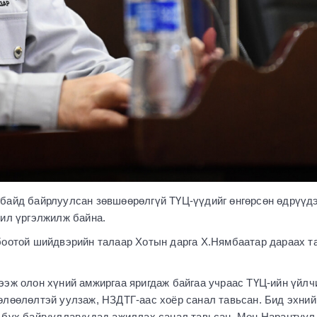
байд байрлуулсан зөвшөөрөлгүй ТҮЦ-үүдийг өнгөрсөн өдрүүд
жил үргэлжилж байна.
боотой шийдвэрийн талаар Хотын дарга Х.Нямбаатар дараах т
ээж олон хүний амжиргаа яригдаж байгаа учраас ТҮЦ-ийн үйлч
өлөөлөлтэй уулзаж, НЗДТГ-аас хоёр санал тавьсан. Бид эхни
 бүх байгууллагуудад ажиллах санал тавьсан. Мөн Нарантуул