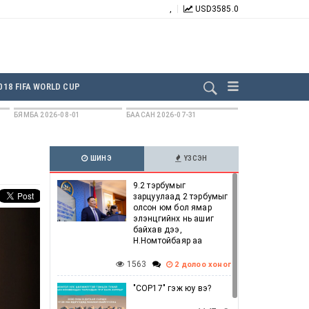
,
USD
3585.0
БИДНИЙГ ДАГААРАЙ:
018 FIFA WORLD CUP
БЯМБА 2026-08-01
БААСАН 2026-07-31
ШИНЭ
ҮЗСЭН
9.2 тэрбумыг
зарцуулаад 2 тэрбумыг
олсон юм бол ямар
элэнцгийнх нь ашиг
байхав дээ,
Н.Номтойбаяр аа
1563
2 долоо хоног
"COP17" гэж юу вэ?