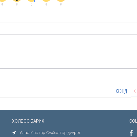
0
0
0
0
0
ЭХЭНД
С
ХОЛБОО БАРИХ
СО
Улаанбаатар Сүхбаатар дүүрэг