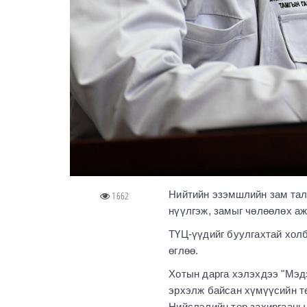
Нийтийн эзэмшлийн зам тал
1662
нүүлгэж, замыг чөлөөлөх а
ТҮЦ-үүдийг буулгахтай хол
өглөө.
Хотын дарга хэлэхдээ "Мэд
эрхэлж байсан хүмүүсийн т
Нийслэлийн төр захиргааны