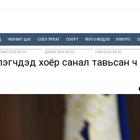
Д
ЧӨЛӨӨТ ЦАГ
СОЁЛ УРЛАГ
СПОРТ
ФОТО МЭДЭЭ
ХҮМҮҮС
2
МАР 2026-08-04
ДАВАА 2026-08-03
НЯМ 2026-08-02
эгчдэд хоёр санал тавьсан ч