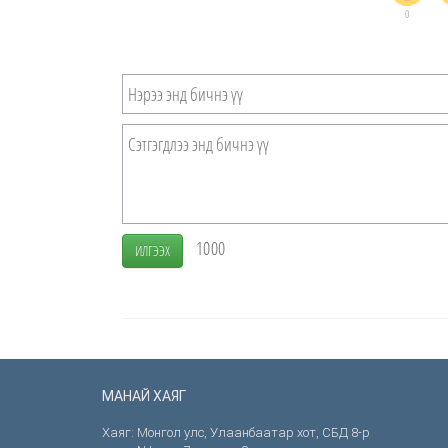
0
1000
ИЛГЭЭХ
МАНАЙ ХАЯГ
Хаяг: Монгол улс, Улаанбаатар хот, СБД 8-р