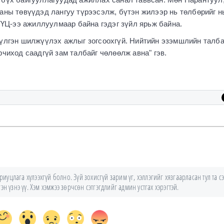
аны төвүүдэд лангуу түрээсэлж, бүтэн жилээр нь төлбөрийг н
 ТҮЦ-ээ ажиллуулмаар байна гэдэг зүйл ярьж байна.
үүлгэн шилжүүлэх ажлыг зогсоохгүй. Нийтийн эзэмшлийн талба
рчиход саадгүй зам талбайг чөлөөлж авна" гэв.
уцлага хүлээхгүй болно. Зүй зохисгүй зарим үг, хэллэгийг хязгаарласан тул та сэ
н үзнэ үү. Хэм хэмжээ зөрчсөн сэтгэгдлийг админ устгах хэрэгтэй.