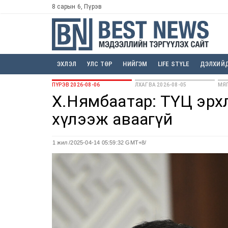
8 сарын 6, Пүрэв
ЭХЛЭЛ
УЛС ТӨР
НИЙГЭМ
LIFE STYLE
ДЭЛХИЙ
ПҮРЭВ 2026-08-06
ЛХАГВА 2026-08-05
МЯГ
Х.Нямбаатар: ТҮЦ эрхл
хүлээж аваагүй
1 жил
/2025-04-14 05:59:32 GMT+8/