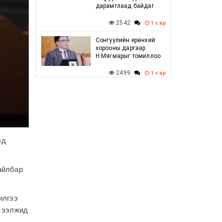
дарамтлаад байдаг
2542
1 сар
Сонгуулийн ерөнхий
хорооны даргаар
Н.Мягмарыг томиллоо
2499
1 сар
Говийн бүсийн
зөвлөлдөх уулзалт
амжилттай боллоо
2492
1 сар
эд
Г.Дамдинням: Баяр
наадмын үеэр
шатахууны хомсдол
үүсэхгүй, нөөц
айлбар
хангалттай байгаа
2605
1 сар
илгээ
УИХ-ын дарга
й ээлжид
С.Бямбацогт ХБНГУ-ын
,