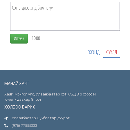
1000
ИЛГЭЭХ
ЭХЭНД
СҮҮЛД
МАНАЙ ХАЯГ
Хаяг: Монгол улс, Улаанбаатар хот, СБД 8-р хороо N
tower 7 давхар 8 тоот
ХОЛБОО БАРИХ
Улаанбаатар Сүхбаатар дүүрэг
(976) 77555333