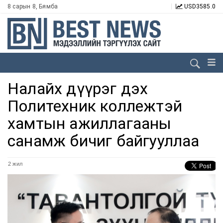
8 сарын 8, Бямба
USD
3585.0
Налайх дүүрэг дэх
Политехник коллежтэй
хамтын ажиллагааны
санамж бичиг байгууллаа
2 жил