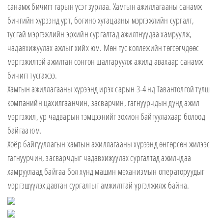
санамж бичигт гарын үсэг зурлаа. Хамтын ажиллагааны санамж
бичгийн хүрээнд урт, богино хугацааны мэргэжлийн сургалт,
тусгай мэргэжлийн эрхийн сургалтад ажилтнуудаа хамруулж,
чадавхижуулах ажлыг хийх юм. Мөн тус коллежийн төгсөгчдөөс
мэргэжилтэй ажилтан сонгон шалгаруулж ажилд авахаар санамж
бичигт тусгажээ.
Хамтын ажиллагааны хүрээнд ирэх сарын 3-4 нд Тавантолгой түлш
компанийн цахилгаанчин, засварчин, гагнуурчдын дунд ажил
мэргэжил, ур чадварын тэмцээнийг зохион байгуулахаар болоод
байгаа юм.
Хоёр байгууллагын хамтын ажиллагааны хүрээнд өнгөрсөн жилээс
гагнуурчин, засварчдыг чадавхижуулах сургалтад ажилчдаа
хамруулаад байгаа бол хүнд машин механизмын операторуудыг
мэргэшүүлэх давтан сургалтыг амжилттай үргэлжилж байна.