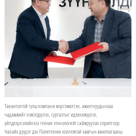
Тавантолгой түлш компани мэргэжилтэн, ажилтнуудынхаа
чадамжийг нэмэгдүүлэх, сургалтыг идэвхижүүлэх,
үйлдвэрлэлийнхээ техник технологийг сайжруулах зорилгоор
Налайх дүүрэг дэх Политехник коллежтой хамтын ажиллагааны