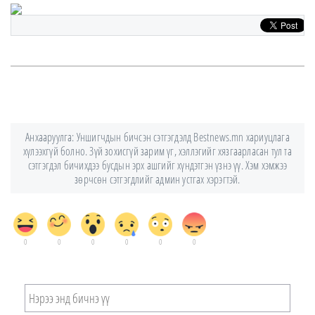
Анхааруулга: Уншигчдын бичсэн сэтгэгдэлд Bestnews.mn хариуцлага
хүлээхгүй болно. Зүй зохисгүй зарим үг, хэллэгийг хязгаарласан тул та
сэтгэгдэл бичихдээ бусдын эрх ашгийг хүндэтгэн үзнэ үү. Хэм хэмжээ
зөрчсөн сэтгэгдлийг админ устгах хэрэгтэй.
0
0
0
0
0
0