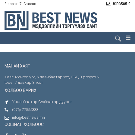
8 сарын 7, Баасан
USD
3585.0
МАНАЙ ХАЯГ
Хаяг: Монгол улс, Улаанбаатар хот, СБД 8-р хороо N
tower 7 давхар 8 тоот
ХОЛБОО БАРИХ
Улаанбаатар Сүхбаатар дүүрэг
(976) 77555333
info@bestnews.mn
СОШИАЛ ХОЛБООС