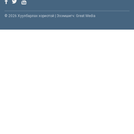
© 2026 Хуулбарлах хориотой | Эзэмшигч: Great Media