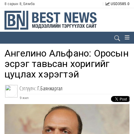
8 сарын 8, Бямба
USD
3585.0
Ангелино Альфано: Оросын
эсрэг тавьсан хоригийг
цуцлах хэрэгтэй
Сэтгүүлч:
Г.Баянжаргал
9 жил