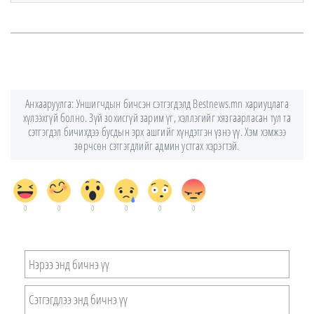
Анхааруулга: Уншигчдын бичсэн сэтгэгдэлд Bestnews.mn хариуцлага
хүлээхгүй болно. Зүй зохисгүй зарим үг, хэллэгийг хязгаарласан тул та
сэтгэгдэл бичихдээ бусдын эрх ашгийг хүндэтгэн үзнэ үү. Хэм хэмжээ
зөрчсөн сэтгэгдлийг админ устгах хэрэгтэй.
0
0
0
0
0
0