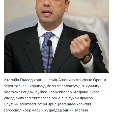
Италийн Гадаад хэргийн сайд Ангелино Альфано Оросын
эсрэг тавьсан хоригууд ба хязгаарлалтуудыг хүчингүй
болгохыг найдаж буйгаа илэрхийллээ. Алфано Орос
улсад айлчлал хийхээсээ өмнө энэ тухай ярьжээ.
Спутник агентлагт өгсөн ярилцлагандаа хоригийг
зогсоовол хоёр улсын худалдаа эдийн засгийн