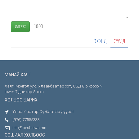
1000
ИЛГЭЭХ
ЭХЭНД
СҮҮЛД
МАНАЙ ХАЯГ
Хаяг: Монгол улс, Улаанбаатар хот, СБД 8-р хороо N
tower 7 давхар 8 тоот
ХОЛБОО БАРИХ
Улаанбаатар Сүхбаатар дүүрэг
(976) 77555333
info@bestnews.mn
СОШИАЛ ХОЛБООС