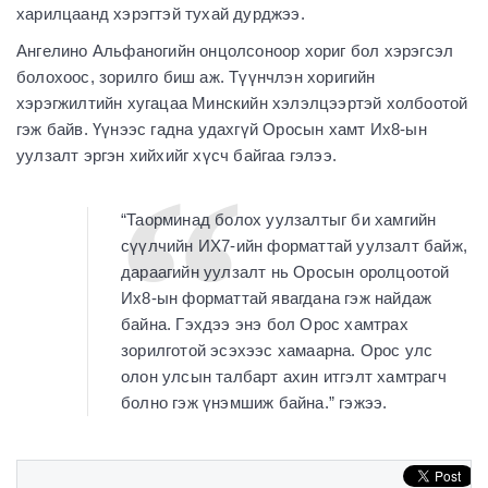
харилцаанд хэрэгтэй тухай дурджээ.
Ангелино Альфаногийн онцолсоноор хориг бол хэрэгсэл
болохоос, зорилго биш аж. Түүнчлэн хоригийн
хэрэгжилтийн хугацаа Минскийн хэлэлцээртэй холбоотой
гэж байв. Үүнээс гадна удахгүй Оросын хамт Их8-ын
уулзалт эргэн хийхийг хүсч байгаа гэлээ.
“Таорминад болох уулзалтыг би хамгийн
сүүлчийн ИХ7-ийн форматтай уулзалт байж,
дараагийн уулзалт нь Оросын оролцоотой
Их8-ын форматтай явагдана гэж найдаж
байна. Гэхдээ энэ бол Орос хамтрах
зорилготой эсэхээс хамаарна. Орос улс
олон улсын талбарт ахин итгэлт хамтрагч
болно гэж үнэмшиж байна.” гэжээ.