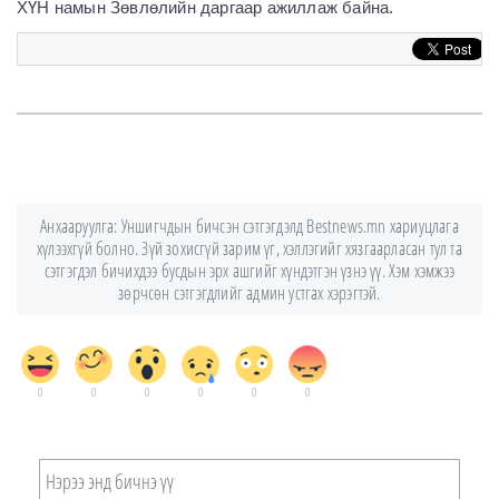
ХҮН намын Зөвлөлийн даргаар ажиллаж байна.
Анхааруулга: Уншигчдын бичсэн сэтгэгдэлд Bestnews.mn хариуцлага
хүлээхгүй болно. Зүй зохисгүй зарим үг, хэллэгийг хязгаарласан тул та
сэтгэгдэл бичихдээ бусдын эрх ашгийг хүндэтгэн үзнэ үү. Хэм хэмжээ
зөрчсөн сэтгэгдлийг админ устгах хэрэгтэй.
0
0
0
0
0
0