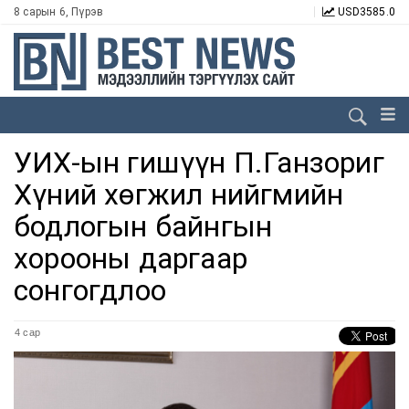
8 сарын 6, Пүрэв
USD
3585.0
УИХ-ын гишүүн П.Ганзориг
Хүний хөгжил нийгмийн
бодлогын байнгын
хорооны даргаар
сонгогдлоо
4 сар