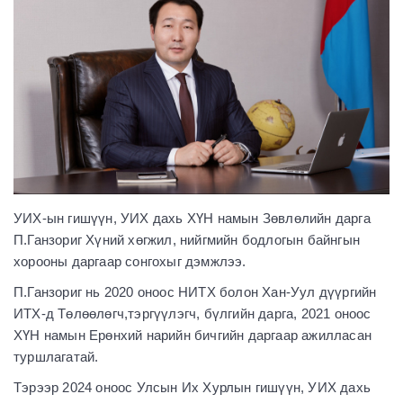
УИХ-ын гишүүн, УИХ дахь ХҮН намын Зөвлөлийн дарга
П.Ганзориг Хүний хөгжил, нийгмийн бодлогын байнгын
хорооны даргаар сонгохыг дэмжлээ.
П.Ганзориг нь 2020 оноос НИТХ болон Хан-Уул дүүргийн
ИТХ-д Төлөөлөгч,тэргүүлэгч, бүлгийн дарга, 2021 оноос
ХҮН намын Ерөнхий нарийн бичгийн даргаар ажилласан
туршлагатай.
Тэрээр 2024 оноос Улсын Их Хурлын гишүүн, УИХ дахь