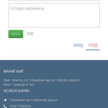
1000
ИЛГЭЭХ
ЭХЭНД
СҮҮЛД
МАНАЙ ХАЯГ
Хаяг: Монгол улс, Улаанбаатар хот, СБД 8-р хороо N
tower 7 давхар 8 тоот
ХОЛБОО БАРИХ
Улаанбаатар Сүхбаатар дүүрэг
(976) 77555333