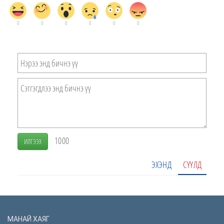
0
0
0
0
0
0
1000
ИЛГЭЭХ
ЭХЭНД
СҮҮЛД
МАНАЙ ХАЯГ