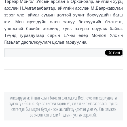
Тэрээр Монгол Улсын арслан Б.Орхонбаяр, аймгийн хурц
арслан Н.Амгаланбаатар, аймгийн арслан М.Баяржавхлан
зэрэг улс, аймаг сумын цолтой хүчит бөхчүүдийн багш
юм. Мөн ирээдүйн олон залуу бөхчүүдийг бэлтгэж,
үндэсний бөхийн хөгжилд хувь нэмрээ оруулж байна.
Түүнд гуравдугаар сарын 17-ны өдөр Монгол Улсын
Гавьяат дасгалжуулагч цолыг гардуулна.
Анхааруулга: Уншигчдын бичсэн сэтгэгдэлд Bestnews.mn хариуцлага
хүлээхгүй болно. Зүй зохисгүй зарим үг, хэллэгийг хязгаарласан тул та
сэтгэгдэл бичихдээ бусдын эрх ашгийг хүндэтгэн үзнэ үү. Хэм хэмжээ
зөрчсөн сэтгэгдлийг админ устгах хэрэгтэй.