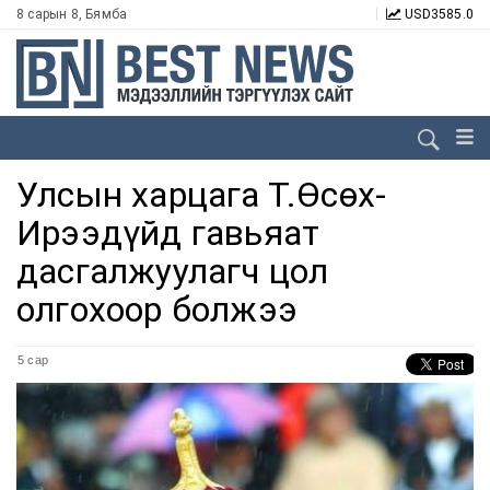
8 сарын 8, Бямба
USD
3585.0
Улсын харцага Т.Өсөх-
Ирээдүйд гавьяат
дасгалжуулагч цол
олгохоор болжээ
5 сар