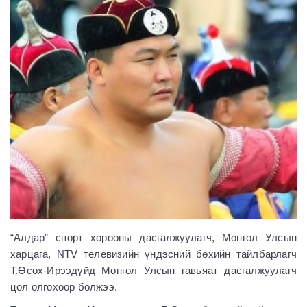
“Алдар” спорт хорооны дасгалжуулагч, Монгол Улсын
харцага, NTV телевизийн үндэсний бөхийн тайлбарлагч
Т.Өсөх-Ирээдүйд Монгол Улсын гавьяат дасгалжуулагч
цол олгохоор болжээ.