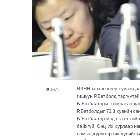
ИЗНН-ынхан хоёр хуваагдаа
6425
гишүүн Р.Батболд тэргүүтэй
Б.Батбаатарыг намаасаа ха
Р.Батболдыг 73.3 хувийн са
Б.Батбаатар мэдээлэл хийлэ
байхгүй. Онц Их хурлаар н
намын дүрмээр гишүүнийг х