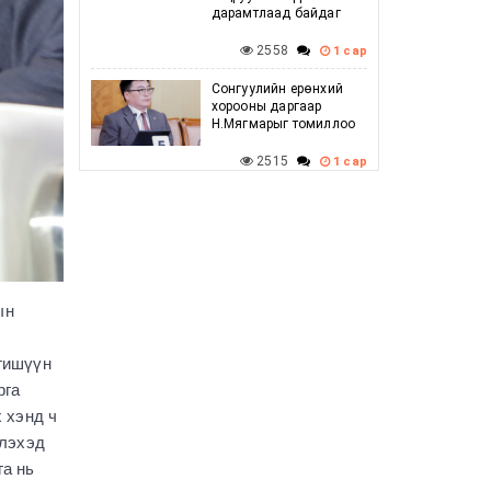
дарамтлаад байдаг
2558
1 сар
Сонгуулийн ерөнхий
хорооны даргаар
Н.Мягмарыг томиллоо
2515
1 сар
Говийн бүсийн
зөвлөлдөх уулзалт
амжилттай боллоо
2508
1 сар
ын
Г.Дамдинням: Баяр
наадмын үеэр
шатахууны хомсдол
гишүүн
үүсэхгүй, нөөц
хангалттай байгаа
рга
 хэнд ч
2621
1 сар
элэхэд
УИХ-ын дарга
га нь
С.Бямбацогт ХБНГУ-ын