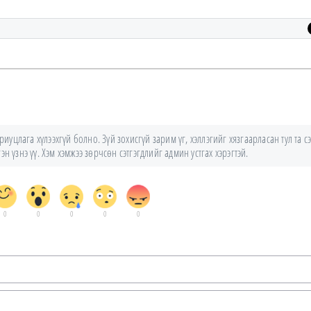
уцлага хүлээхгүй болно. Зүй зохисгүй зарим үг, хэллэгийг хязгаарласан тул та сэ
н үзнэ үү. Хэм хэмжээ зөрчсөн сэтгэгдлийг админ устгах хэрэгтэй.
0
0
0
0
0