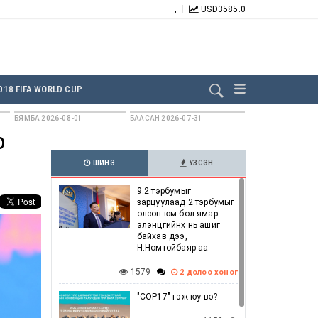
,
USD
3585.0
БИДНИЙГ ДАГААРАЙ:
018 FIFA WORLD CUP
БЯМБА 2026-08-01
БААСАН 2026-07-31
р
ШИНЭ
ҮЗСЭН
9.2 тэрбумыг
зарцуулаад 2 тэрбумыг
олсон юм бол ямар
элэнцгийнх нь ашиг
байхав дээ,
Н.Номтойбаяр аа
1579
2 долоо хоног
"COP17" гэж юу вэ?