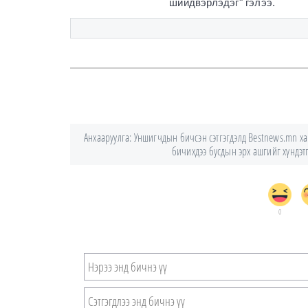
шийдвэрлэдэг" гэлээ.
Анхааруулга: Уншигчдын бичсэн сэтгэгдэлд Bestnews.mn хари
бичихдээ бусдын эрх ашгийг хүндэтгэ
0