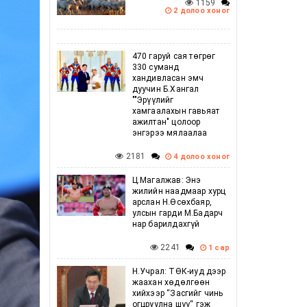
1159
2 долоо хоног
470 гаруй сая төгрөг
330 суманд
хандивласан эмч
дуучин Б.Хангал
""Эрүүлийг
хамгаалахын гавьяат
ажилтан" цолоор
энгэрээ мялаалаа
2181
4 долоо хоног
Ц.Магалжав: Энэ
жилийн наадмаар хурц
арслан Н.Өсөхбаяр,
улсын гарди М.Бадарч
нар барилдахгүй
2241
1 сар
Н.Учрал: ТӨК-иуд дээр
жаахан хөдөлгөөн
хийхээр “Засгийг чинь
огцруулна шүү“ гэж