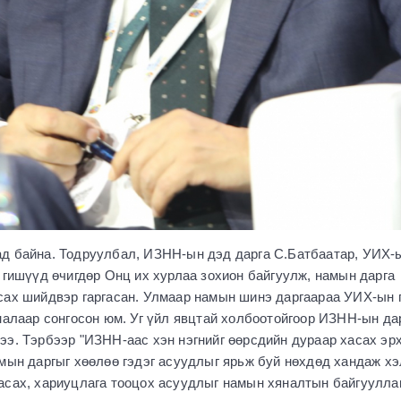
д байна. Тодруулбал, ИЗНН-ын дэд дарга С.Батбаатар, УИХ-
 гишүүд өчигдөр Онц их хурлаа зохион байгуулж, намын дарга
сах шийдвэр гаргасан. Улмаар намын шинэ даргаараа УИХ-ын 
налаар сонгосон юм. Уг үйл явцтай холбоотойгоор ИЗНН-ын да
э. Тэрбээр "ИЗНН-аас хэн нэгнийг өөрсдийн дураар хасах эрх
амын даргыг хөөлөө гэдэг асуудлыг ярьж буй нөхдөд хандаж х
асах, хариуцлага тооцох асуудлыг намын хяналтын байгуулла