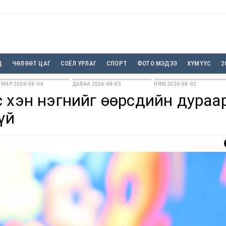
Д
ЧӨЛӨӨТ ЦАГ
СОЁЛ УРЛАГ
СПОРТ
ФОТО МЭДЭЭ
ХҮМҮҮС
2
МАР 2026-08-04
ДАВАА 2026-08-03
НЯМ 2026-08-02
 хэн нэгнийг өөрсдийн дураа
үй