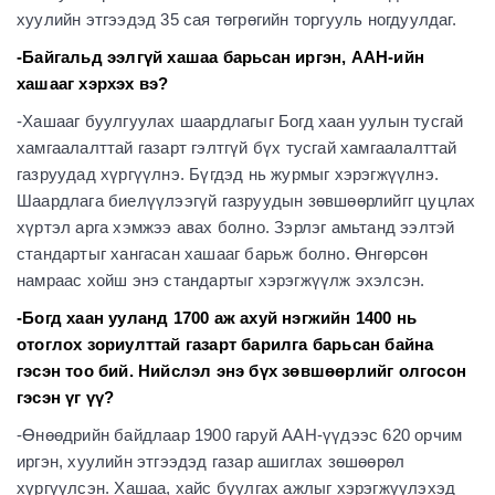
хуулийн этгээдэд 35 сая төгрөгийн торгууль ногдуулдаг.
-Байгальд ээлгүй хашаа барьсан иргэн, ААН-ийн
хашааг хэрхэх вэ?
-Хашааг буулгуулах шаардлагыг Богд хаан уулын тусгай
хамгаалалттай газарт гэлтгүй бүх тусгай хамгаалалттай
газруудад хүргүүлнэ. Бүгдэд нь журмыг хэрэгжүүлнэ.
Шаардлага биелүүлээгүй газруудын зөвшөөрлийгг цуцлах
хүртэл арга хэмжээ авах болно. Зэрлэг амьтанд ээлтэй
стандартыг хангасан хашааг барьж болно. Өнгөрсөн
намраас хойш энэ стандартыг хэрэгжүүлж эхэлсэн.
-Богд хаан ууланд 1700 аж ахуй нэгжийн 1400 нь
отоглох зориулттай газарт барилга барьсан байна
гэсэн тоо бий. Нийслэл энэ бүх зөвшөөрлийг олгосон
гэсэн үг үү?
-Өнөөдрийн байдлаар 1900 гаруй ААН-үүдээс 620 орчим
иргэн, хуулийн этгээдэд газар ашиглах зөшөөрөл
хүргүүлсэн. Хашаа, хайс буулгах ажлыг хэрэгжүүлэхэд