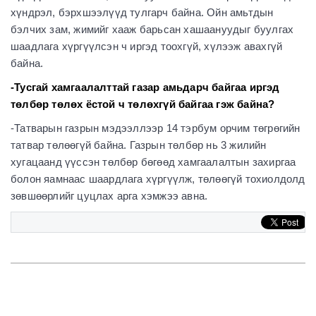
хүндрэл, бэрхшээлүүд тулгарч байна. Ойн амьтдын
бэлчих зам, жимийг хааж барьсан хашаануудыг буулгах
шаадлага хүргүүлсэн ч иргэд тоохгүй, хүлээж авахгүй
байна.
-Тусгай хамгаалалттай газар амьдарч байгаа иргэд
төлбөр төлөх ёстой ч төлөхгүй байгаа гэж байна?
-Татварын газрын мэдээллээр 14 тэрбум орчим төгрөгийн
татвар төлөөгүй байна. Газрын төлбөр нь 3 жилийн
хугацаанд үүссэн төлбөр бөгөөд хамгаалалтын захиргаа
болон яамнаас шаардлага хүргүүлж, төлөөгүй тохиолдолд
зөвшөөрлийг цуцлах арга хэмжээ авна.