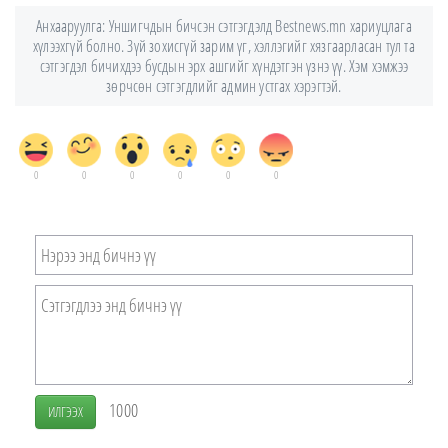
Анхааруулга: Уншигчдын бичсэн сэтгэгдэлд Bestnews.mn хариуцлага
хүлээхгүй болно. Зүй зохисгүй зарим үг, хэллэгийг хязгаарласан тул та
сэтгэгдэл бичихдээ бусдын эрх ашгийг хүндэтгэн үзнэ үү. Хэм хэмжээ
зөрчсөн сэтгэгдлийг админ устгах хэрэгтэй.
0
0
0
0
0
0
1000
ИЛГЭЭХ