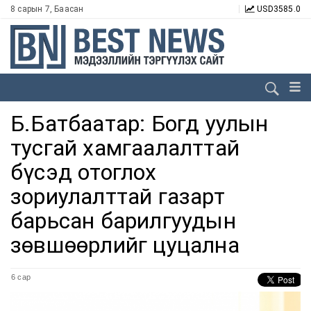
8 сарын 7, Баасан
USD
3585.0
Б.Батбаатар: Богд уулын
тусгай хамгаалалттай
бүсэд отоглох
зориулалттай газарт
барьсан барилгуудын
зөвшөөрлийг цуцална
6 сар