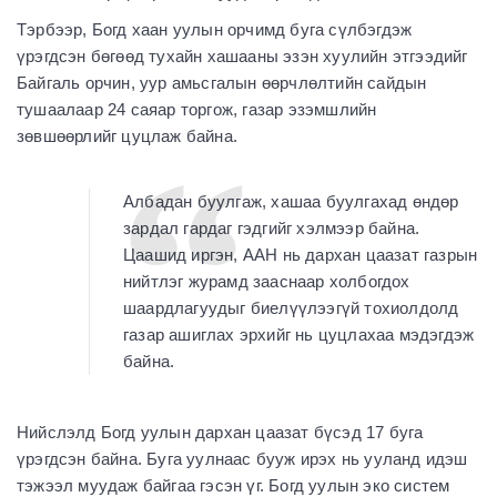
Тэрбээр, Богд хаан уулын орчимд буга сүлбэгдэж
үрэгдсэн бөгөөд тухайн хашааны эзэн хуулийн этгээдийг
Байгаль орчин, уур амьсгалын өөрчлөлтийн сайдын
тушаалаар 24 саяар торгож, газар эзэмшлийн
зөвшөөрлийг цуцлаж байна.
Албадан буулгаж, хашаа буулгахад өндөр
зардал гардаг гэдгийг хэлмээр байна.
Цаашид иргэн, ААН нь дархан цаазат газрын
нийтлэг журамд зааснаар холбогдох
шаардлагуудыг биелүүлээгүй тохиолдолд
газар ашиглах эрхийг нь цуцлахаа мэдэгдэж
байна.
Нийслэлд Богд уулын дархан цаазат бүсэд 17 буга
үрэгдсэн байна. Буга уулнаас бууж ирэх нь ууланд идэш
тэжээл муудаж байгаа гэсэн үг. Богд уулын эко систем