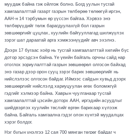
муудаж байна гэж ойлгож болно. Богд уулын тусгай
хамгаалалттай газарт газрын төлбөрөө төлөөгүй иргэн,
ААН-н 14 тэрбумын өр үүссэн байгаа. Хэрвээ энэ
төлбөрүүдийг төлж барагдуулахгүй бол газрын
зөвшөөрлийг цуцлах, хуулийн байгууллагад шилжүүлэх
зэрэг шат дараатай арга хэмжээнүүдийг авч эхэлнэ.
Дээрх 17 бугаас хоёр нь тусгай хамгаалалттай хилийн бүс
дотор эрсэдсэн байна. Үе үеийн байгаль орчны сайд нар
отоглох зориулалттай газрын зөвшөөрөл олгосон байхад
энэ газар дээр орон сууц зэрэг барих зөвшөөрлийг нь
нийслэлээс олгосон байдаг. Иймээс сайдын хувьд дээрх
зөвшөөрлийг нийслэлд хариуцуулан өгөх боломжгүй
гэдгийг хэлмээр байна. Хаврын чуулганаар тусгай
хамгаалалттай цэсийн доторх ААН, иргэдийн асуудлыг
шийдвэрлэх хуулийн төслийг өргөн барихаар хүлээж
байна. Байгаль хамгаална гэдэг олон хүнтэй муудалцах
хэрэг болдог.
Нэг бугын үнэлгээ 12 сая 700 мянган төгрөг байдаг ч