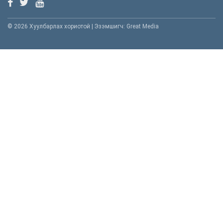
© 2026 Хуулбарлах хориотой | Эзэмшигч: Great Media