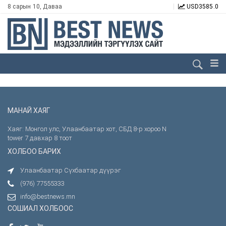
8 сарын 10, Даваа
USD
3585.0
МАНАЙ ХАЯГ
Хаяг: Монгол улс, Улаанбаатар хот, СБД 8-р хороо N
tower 7 давхар 8 тоот
ХОЛБОО БАРИХ
Улаанбаатар Сүхбаатар дүүрэг
(976) 77555333
info@bestnews.mn
СОШИАЛ ХОЛБООС