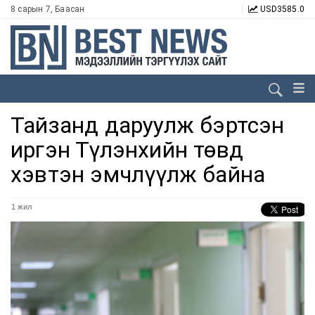
8 сарын 7, Баасан
USD
3585.0
Тайзанд даруулж бэртсэн
иргэн Түлэнхийн төвд
хэвтэн эмчлүүлж байна
1 жил