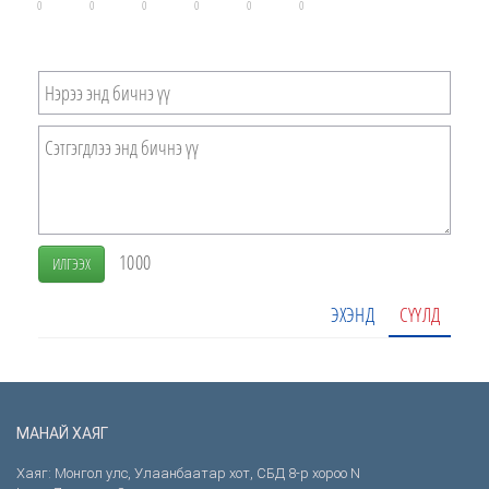
0
0
0
0
0
0
1000
ИЛГЭЭХ
ЭХЭНД
СҮҮЛД
МАНАЙ ХАЯГ
Хаяг: Монгол улс, Улаанбаатар хот, СБД 8-р хороо N