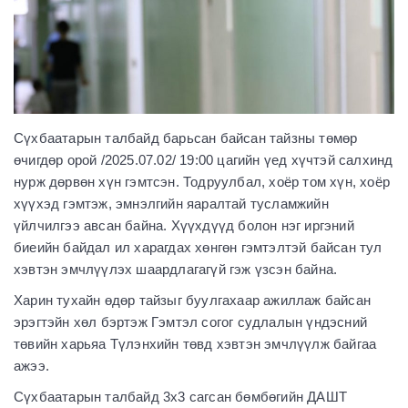
Сүхбаатарын талбайд барьсан байсан тайзны төмөр
өчигдөр орой /2025.07.02/ 19:00 цагийн үед хүчтэй салхинд
нурж дөрвөн хүн гэмтсэн. Тодруулбал, хоёр том хүн, хоёр
хүүхэд гэмтэж, эмнэлгийн яаралтай тусламжийн
үйлчилгээ авсан байна. Хүүхдүүд болон нэг иргэний
биеийн байдал ил харагдах хөнгөн гэмтэлтэй байсан тул
хэвтэн эмчлүүлэх шаардлагагүй гэж үзсэн байна.
Харин тухайн өдөр тайзыг буулгахаар ажиллаж байсан
эрэгтэйн хөл бэртэж Гэмтэл согог судлалын үндэсний
төвийн харьяа Түлэнхийн төвд хэвтэн эмчлүүлж байгаа
ажээ.
Сүхбаатарын талбайд 3х3 сагсан бөмбөгийн ДАШТ