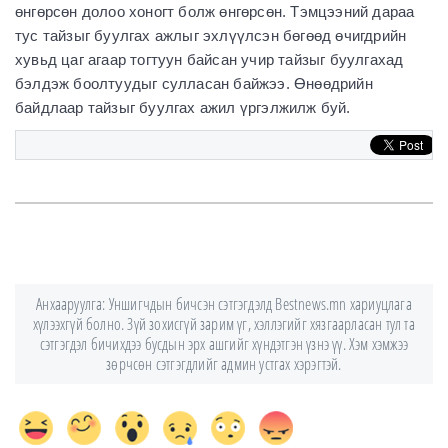
өнгөрсөн долоо хоногт болж өнгөрсөн. Тэмцээний дараа
тус тайзыг буулгах ажлыг эхлүүлсэн бөгөөд өчигдрийн
хувьд цаг агаар тогтуун байсан учир тайзыг буулгахад
бэлдэж боолтуудыг сулласан байжээ. Өнөөдрийн
байдлаар тайзыг буулгах ажил үргэлжилж буй.
Анхааруулга: Уншигчдын бичсэн сэтгэгдэлд Bestnews.mn хариуцлага
хүлээхгүй болно. Зүй зохисгүй зарим үг, хэллэгийг хязгаарласан тул та
сэтгэгдэл бичихдээ бусдын эрх ашгийг хүндэтгэн үзнэ үү. Хэм хэмжээ
зөрчсөн сэтгэгдлийг админ устгах хэрэгтэй.