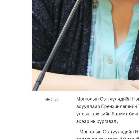
Монголын Сэтгүүлчдийн Нэг
4079
асуудлаар Ерөнхийлөгчийн 
улсын эрх зүйн баримт бич
эхээр нь хүргэвэл,
- Монголын Сэтгүүлчдийн Н