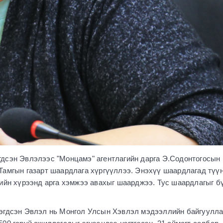
дсэн Эвлэлээс "Монцамэ" агентлагийн дарга Э.Содонтогосын
Тамгын газарт шаардлага хүргүүллээ. Энэхүү шаардлагад түү
гийн хүрээнд арга хэмжээ авахыг шаарджээ. Тус шаардлагыг б
эгдсэн Эвлэл нь Монгол Улсын Хэвлэл мэдээллийн байгуулла