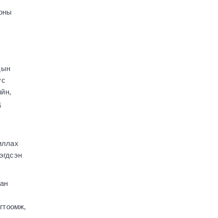
Бундестагийн
төлөөлөгчидтэй
ооны
уулзлаа
2547
1 сар
Энэ наадмаар 1024
бөх барилдуулах
саналыг Бөхийн салбар
дын
хороонд хүргүүлжээ
ус
2580
1 сар
ийн,
д
УИХ: Өнөөдөр
хуралдах байнгын
хороо
2568
1 сар
иллах
эгдсэн
О.Хонгор: Иргэний
хяналт хэдий чинээ
сайн байна, төдий
чинээ иргэдийн төлсөн
сан
татвар хяналттай байна
3679
1 сар
огтоомж,