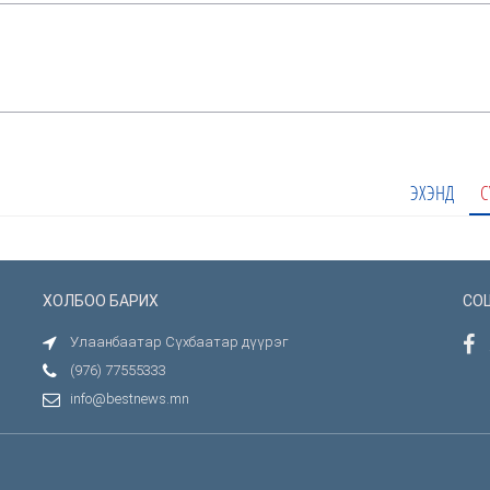
ЭХЭНД
С
ХОЛБОО БАРИХ
СО
Улаанбаатар Сүхбаатар дүүрэг
(976) 77555333
info@bestnews.mn