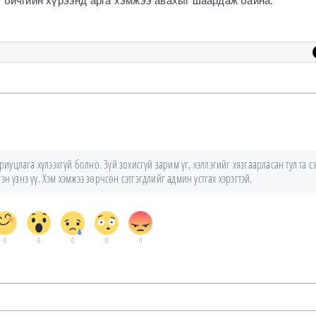
 бичгийн хүрээнд арга хэмжээ авахыг шаардаж байна.
уцлага хүлээхгүй болно. Зүй зохисгүй зарим үг, хэллэгийг хязгаарласан тул та сэ
н үзнэ үү. Хэм хэмжээ зөрчсөн сэтгэгдлийг админ устгах хэрэгтэй.
0
0
0
0
0