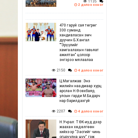
1135
2 долоо хоног
470 гаруй сая төгрөг
330 суманд
хандивласан эмч
дуучин Б.Хангал
""Эрүүлийг
хамгаалахын гавьяат
ажилтан" цолоор
энгэрээ мялаалаа
2150
4 долоо хоног
Ц.Магалжав: Энэ
жилийн наадмаар хурц
арслан Н.Өсөхбаяр,
улсын гарди М.Бадарч
нар барилдахгүй
2207
4 долоо хоног
Н.Учрал: ТӨК-иуд дээр
жаахан хөдөлгөөн
хийхээр “Засгийг чинь
огцруулна шүү“ гэж