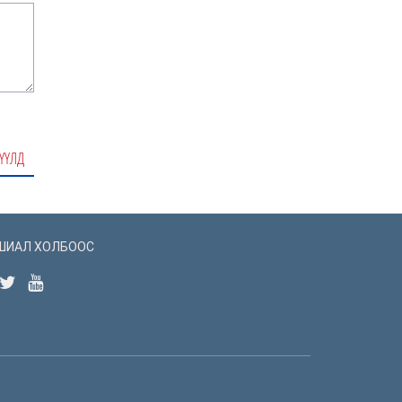
2868
1 сар
Ж.Золжаргал:
Х.Нямбаатарыг
нийслэлийн төсвийн
сонсголд урьсан ч ирэх
хүмүүсийн жагсаалтад
нэр нь байгаагүй
ҮҮЛД
3534
2 сар
З.Мэндсайхан: Улсын
төсвийн алдагдал 1 их
наяд төгрөг байхад
нийслэлийн төсвийн
алдагдал 2.4 их наяд
ШИАЛ ХОЛБООС
төгрөгт хүрсэн
3409
2 сар
УИХ-ын хаврын
чуулганыг ирэх сарын
3-нд хаахаар төлөвлөж
байна
3377
2 сар