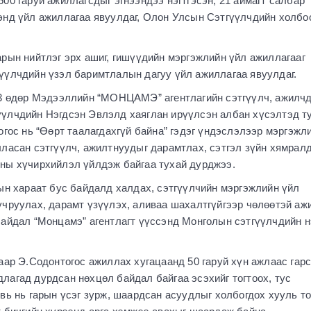
00 гаруй ажиллагсдыг эгнээндээ нэгтгэсэн, 21 аймагт салбар
энд үйл ажиллагаа явуулдаг, Олон Улсын Сэтгүүлчдийн холб
рын нийтлэг эрх ашиг, гишүүдийн мэргэжлийн үйл ажиллагааг
үүлчдийн үзэл баримтлалын дагуу үйл ажиллагаа явуулдаг.
13 өдөр Мэдээллийн “МОНЦАМЭ” агентлагийн сэтгүүлч, ажилч
үлчдийн Нэгдсэн Эвлэлд хаяглан ирүүлсэн албан хүсэлтэд т
огос нь “Өөрт таалагдахгүй байна” гэдэг үндэслэлээр мэргэжл
ласан сэтгүүлч, ажилтнуудыг дарамтлах, сэтгэл зүйн хямрал
ны хүчирхийлэл үйлдэж байгаа тухай дурджээ.
ын хараат бус байдалд халдах, сэтгүүлчийн мэргэжлийн үйл
учруулах, дарамт үзүүлэх, аливаа шахалтгүйгээр чөлөөтэй аж
байдал “Монцамэ” агентлагт үүссэнд Монголын сэтгүүлчдийн н
аар Э.Содонтогос ажиллах хугацаанд 50 гаруй хүн ажлаас гар
лагад дурдсан нөхцөл байдал байгаа эсэхийг тогтоох, тус
вь нь гарын үсэг зурж, шаардсан асуудлыг холбогдох хууль т