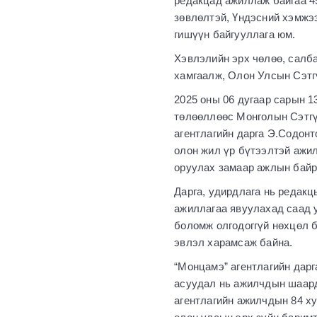
редакцад ажиллаж байгаа 45
зөвлөлтэй, Үндэсний хэмжэ
гишүүн байгууллага юм.
Хэвлэлийн эрх чөлөө, салба
хамгаалж, Олон Улсын Сэтг
2025 оны 06 дугаар сарын 
төлөөллөөс Монголын Сэтгү
агентлагийн дарга Э.Содонт
олон жил үр бүтээлтэй ажил
оруулах замаар ажлын байр
Дарга, удирдлага нь редакц
ажиллагаа явуулахад саад 
боломж олгодоггүй нөхцөл 
эвлэл харамсаж байна.
“Монцамэ” агентлагийн дарг
асуудал нь ажилчдын шаард
агентлагийн ажилчдын 84 ху