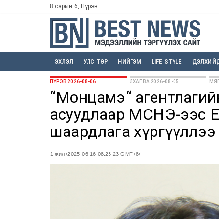
8 сарын 6, Пүрэв
ЭХЛЭЛ
УЛС ТӨР
НИЙГЭМ
LIFE STYLE
ДЭЛХИЙ
ПҮРЭВ 2026-08-06
ЛХАГВА 2026-08-05
МЯГ
“Монцамэ“ агентлагий
асуудлаар МСНЭ-ээс Е
шаардлага хүргүүллээ
1 жил
/2025-06-16 08:23:23 GMT+8/