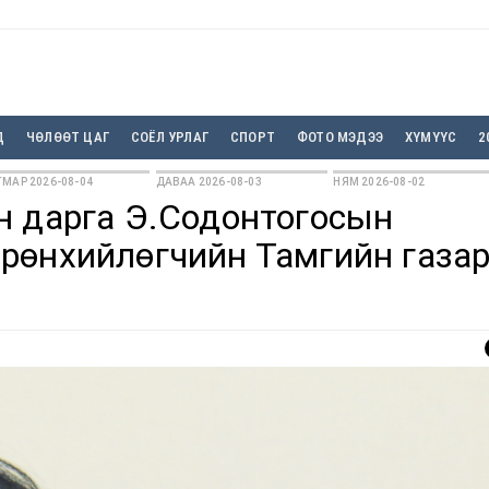
Д
ЧӨЛӨӨТ ЦАГ
СОЁЛ УРЛАГ
СПОРТ
ФОТО МЭДЭЭ
ХҮМҮҮС
2
МАР 2026-08-04
ДАВАА 2026-08-03
НЯМ 2026-08-02
н дарга Э.Содонтогосын
рөнхийлөгчийн Тамгийн газар