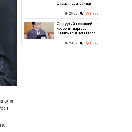
дарамтлаад байдаг
2522
1 сар
Сонгуулийн ерөнхий
хорооны даргаар
Н.Мягмарыг томиллоо
2482
1 сар
Говийн бүсийн
зөвлөлдөх уулзалт
амжилттай боллоо
2473
1 сар
Г.Дамдинням: Баяр
наадмын үеэр
шатахууны хомсдол
үүсэхгүй, нөөц
нд олон
хангалттай байгаа
үрэн
2587
1 сар
УИХ-ын дарга
га,
С.Бямбацогт ХБНГУ-ын