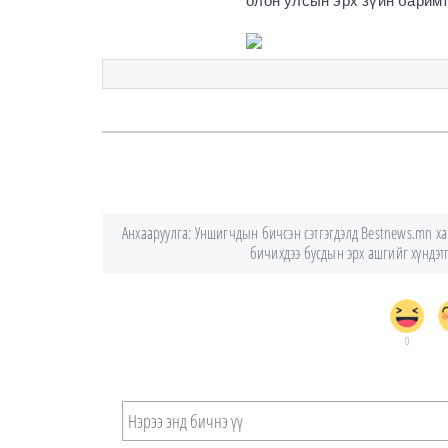
олон улсын эрх зүйн баримт
Анхааруулга: Уншигчдын бичсэн сэтгэгдэлд Bestnews.mn хари
бичихдээ бусдын эрх ашгийг хүндэтгэ
0