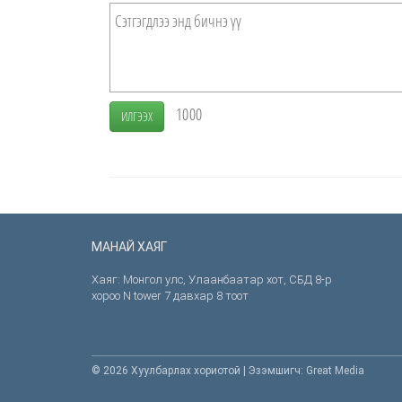
1000
ИЛГЭЭХ
МАНАЙ ХАЯГ
Хаяг: Монгол улс, Улаанбаатар хот, СБД 8-р
хороо N tower 7 давхар 8 тоот
© 2026 Хуулбарлах хориотой | Эзэмшигч: Great Media