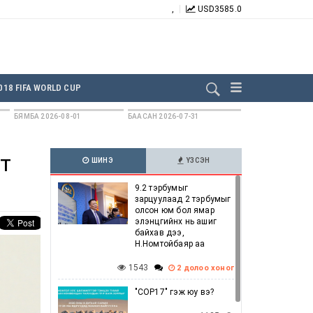
,
USD
3585.0
БИДНИЙГ ДАГААРАЙ:
018 FIFA WORLD CUP
БЯМБА 2026-08-01
БААСАН 2026-07-31
т
ШИНЭ
ҮЗСЭН
9.2 тэрбумыг
зарцуулаад 2 тэрбумыг
олсон юм бол ямар
элэнцгийнх нь ашиг
байхав дээ,
Н.Номтойбаяр аа
1543
2 долоо хоног
"COP17" гэж юу вэ?