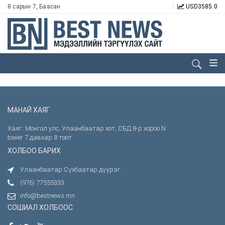
8 сарын 7, Баасан
USD
3585.0
МАНАЙ ХАЯГ
Хаяг: Монгол улс, Улаанбаатар хот, СБД 8-р хороо N
tower 7 давхар 8 тоот
ХОЛБОО БАРИХ
Улаанбаатар Сүхбаатар дүүрэг
(976) 77555333
info@bestnews.mn
СОШИАЛ ХОЛБООС