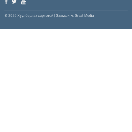
© 2026 Хуулбарлах хориотой | Эзэмшигч: Great Media