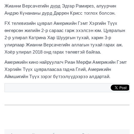
Жианни Версачегийн дүрд Эдгар Рамирез, алуурчин
Андрю Күнананы дүрд Даррен Крисс тоглох болсон.
FX телевизийн цуврал Америкийн Гэмт Хэргийн Түүх
өнгөрсөн жилийн 2-р сараас гарж эхэлсэн юм. Цувралын
2-р улирал Катрина Хар Шуургын тухай, харин 3-р
улирлаар Жианни Версачегийн аллагын тухай гарах аж.
Хоёр улирал 2018 онд гарах төлөвтэй байгаа.
Америкийн кино найруулагч Риан Мөрфи Америкийн Гэмт
Хэргийн Түүх цувралаасаа гадна Глий, Америкийн
Аймшигийн Түүх зэрэг бүтээлүүдээрээ алдартай.