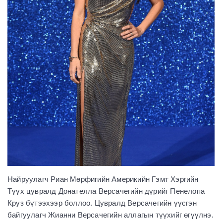
Найруулагч Риан Мөрфигийн Америкийн Гэмт Хэргийн
Түүх цувралд Донателла Версачегийн дүрийг Пенелопа
Круз бүтээхээр боллоо. Цувралд Версачегийн үүсгэн
байгуулагч Жианни Версачегийн аллагын түүхийг өгүүлнэ.