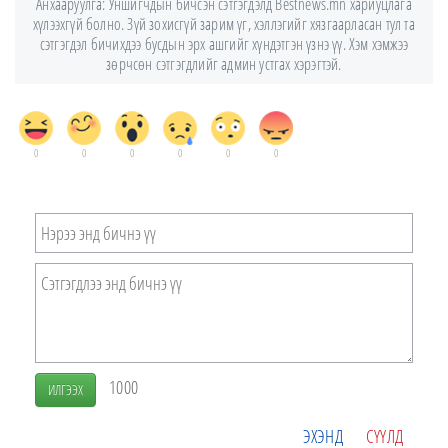
Анхааруулга: Уншигчдын бичсэн сэтгэгдэлд Bestnews.mn хариуцлага
хүлээхгүй болно. Зүй зохисгүй зарим үг, хэллэгийг хязгаарласан тул та
сэтгэгдэл бичихдээ бусдын эрх ашгийг хүндэтгэн үзнэ үү. Хэм хэмжээ
зөрчсөн сэтгэгдлийг админ устгах хэрэгтэй.
0
0
0
0
0
0
1000
ИЛГЭЭХ
ЭХЭНД
СҮҮЛД