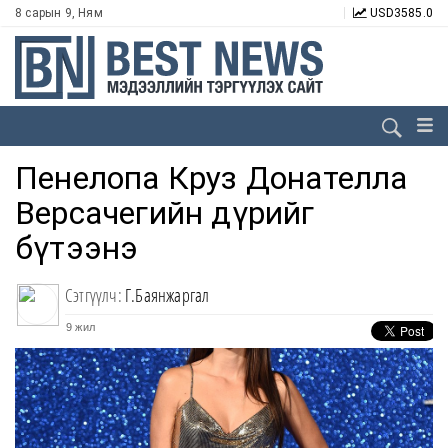
8 сарын 9, Ням
USD
3585.0
Пенелопа Круз Донателла
Версачегийн дүрийг
бүтээнэ
Сэтгүүлч:
Г.Баянжаргал
9 жил