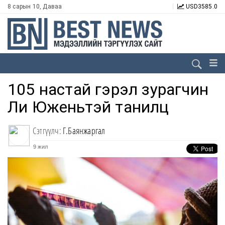
8 сарын 10, Даваа
USD
3585.0
105 настай гэрэл зурагчин
Ли Юженьтэй танилц
Сэтгүүлч:
Г.Баянжаргал
9 жил