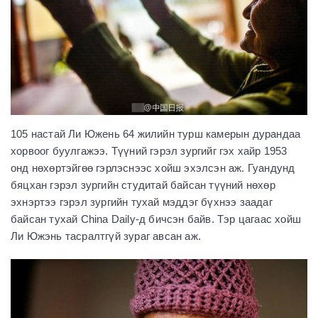
105 настай Ли Южень 64 жилийн турш камерын дурандаа
хорвоог буулгажээ. Түүний гэрэл зургийг гэх хайр 1953
онд нөхөртэйгөө гэрлэснээс хойш эхэлсэн аж. Гуандунд
бяцхан гэрэл зургийн студитай байсан түүний нөхөр
эхнэртээ гэрэл зургийн тухай мэддэг бүхнээ заадаг
байсан тухай China Daily-д бичсэн байв. Тэр цагаас хойш
Ли Южэнь тасралтгүй зураг авсан аж.