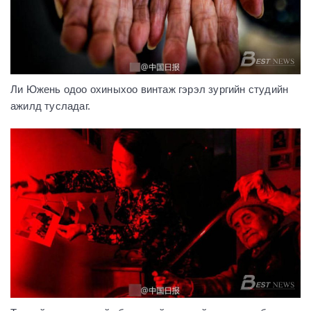
Ли Южень одоо охиныхоо винтаж гэрэл зургийн студийн
ажилд тусладаг.