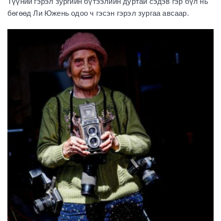
Түүний гэрэл зургийн бүтээлийн дуртай сэдэв гэр бүл нь
бөгөөд Ли Южень одоо ч гэсэн гэрэл зургаа авсаар.