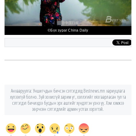
©Бүх зураг China Daily
Анхааруулга: Уншигчдын бичсэн сэтгэгдэлд Bestnews.mn хариуцлага
хүлээхгүй болно. Зүй зохисгүй зарим үг, хэллэгийг хязгаарласан тул та
сэтгэгдэл бичихдээ бусдын эрх ашгийг хүндэтгэн үзнэ үү. Хэм хэмжээ
зөрчсөн сэтгэгдлийг админ устгах хэрэгтэй.
0
0
0
0
0
0