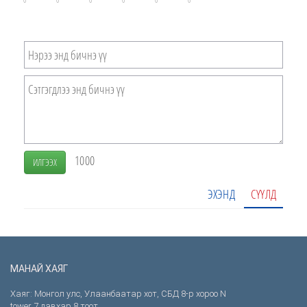
1000
ИЛГЭЭХ
ЭХЭНД
СҮҮЛД
МАНАЙ ХАЯГ
Хаяг: Монгол улс, Улаанбаатар хот, СБД 8-р хороо N
tower 7 давхар 8 тоот