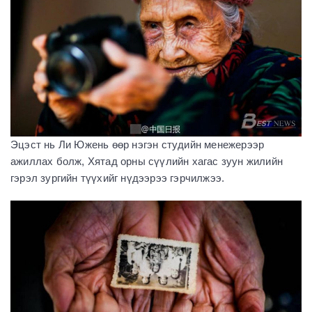
Эцэст нь Ли Южень өөр нэгэн студийн менежерээр
ажиллах болж, Хятад орны сүүлийн хагас зуун жилийн
гэрэл зургийн түүхийг нүдээрээ гэрчилжээ.